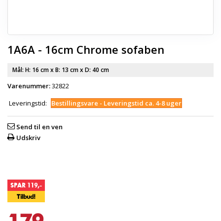
1A6A - 16cm Chrome sofaben
Mål: H:
16 cm
x B:
13 cm
x D:
40 cm
Varenummer:
32822
Leveringstid:
Bestillingsvare - Leveringstid ca. 4-8 uger
Send til en ven
Udskriv
SPAR 119,-
Tilbud!