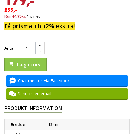
179,-
299,-
Få prismatch +2% ekstra!
Antal
Læg i kurv
Chat med os via Facebook
Send os en email
PRODUKT INFORMATION
Bredde
13 cm