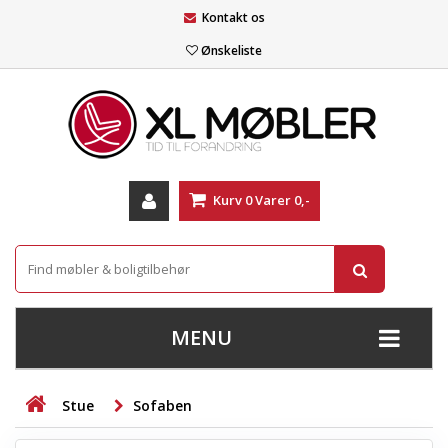
Kontakt os
Ønskeliste
Kurv
0
Varer
0,-
MENU
+
SOFAER
Stue
Sofaben
+
STUE