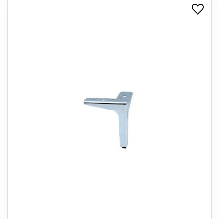
+
SPISESTUE
+
SOVEVÆRELSE
+
KONTORMØBLER
+
OPBEVARING
+
TÆPPER
+
LAMPER
+
ENTREMØBLER
+
HAVEMØBLER
OUTLET