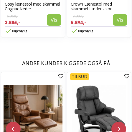
Cosy lænestol med skammel
Crown Lænestol med
Cognac læder
skammel Læder - sort
6.960,-
7.997,-
Vis
Vis
3.885,-
5.894,-
Tilgængelig
Tilgængelig
ANDRE KUNDER KIGGEDE OGSÅ PÅ
TILBUD