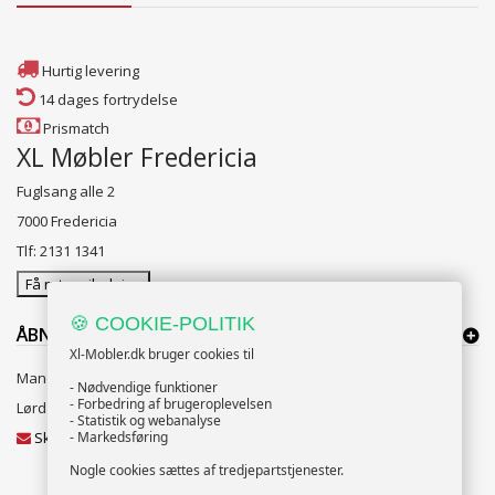
Hurtig levering
14 dages fortrydelse
Prismatch
XL Møbler Fredericia
Fuglsang alle 2
7000 Fredericia
Tlf: 2131 1341
Få rutevejledning
🍪 COOKIE-POLITIK
ÅBNINGSTIDER:
Xl-Mobler.dk bruger cookies til
Mandag til Fredag 10:00 til 18:00
- Nødvendige funktioner
- Forbedring af brugeroplevelsen
Lørdag og Søndag 10:00 til 16:00
- Statistik og webanalyse
Skriv til vores kundeservice
- Markedsføring
Nogle cookies sættes af tredjepartstjenester.