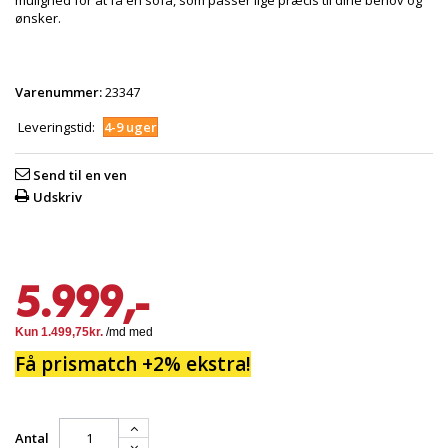
mulighed for at få en sofa, som passer lige præcis til dine behov og
ønsker.
Varenummer:
23347
Leveringstid:
4-9 uger
Send til en ven
Udskriv
5.999,-
Få prismatch +2% ekstra!
Antal