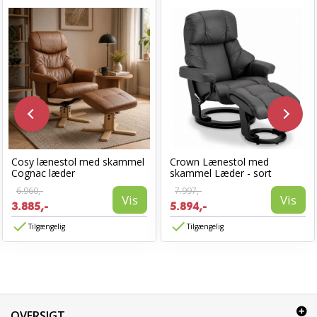
Cosy lænestol med skammel
Crown Lænestol med
Cognac læder
skammel Læder - sort
6.960,-
7.997,-
Vis
Vis
3.885,-
5.894,-
Tilgængelig
Tilgængelig
OVERSIGT