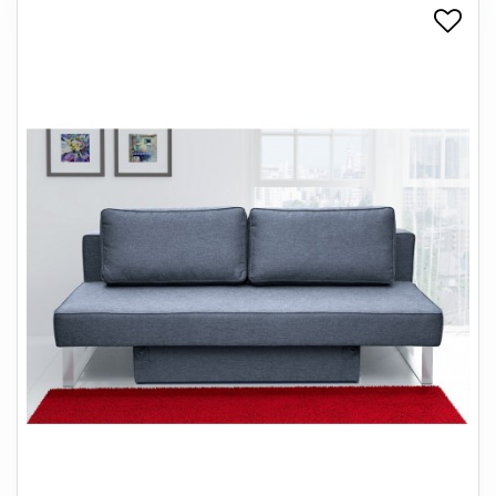
+
SPISESTUE
+
SOVEVÆRELSE
+
KONTORMØBLER
+
OPBEVARING
+
TÆPPER
+
LAMPER
+
ENTREMØBLER
+
HAVEMØBLER
OUTLET