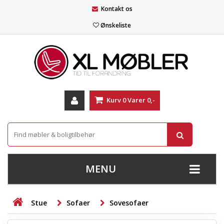
Kontakt os
Ønskeliste
Kurv
0
Varer
0,-
MENU
+
SOFAER
Stue
Sofaer
Sovesofaer
+
STUE