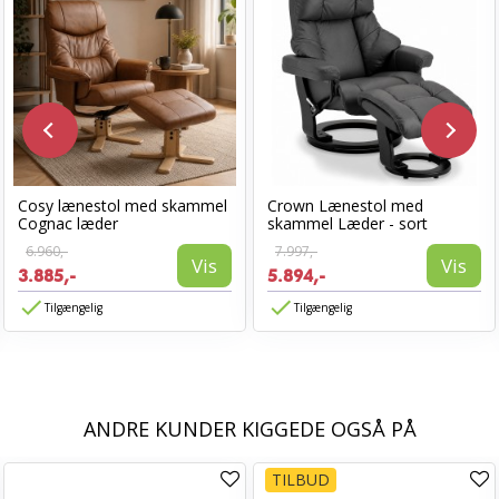
Cosy lænestol med skammel
Crown Lænestol med
Cognac læder
skammel Læder - sort
6.960,-
7.997,-
Vis
Vis
3.885,-
5.894,-
Tilgængelig
Tilgængelig
ANDRE KUNDER KIGGEDE OGSÅ PÅ
TILBUD