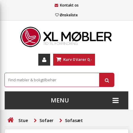
Kontakt os
Ønskeliste
Kurv
0
Varer
0,-
MENU
+
SOFAER
Stue
Sofaer
Sofasæt
+
STUE