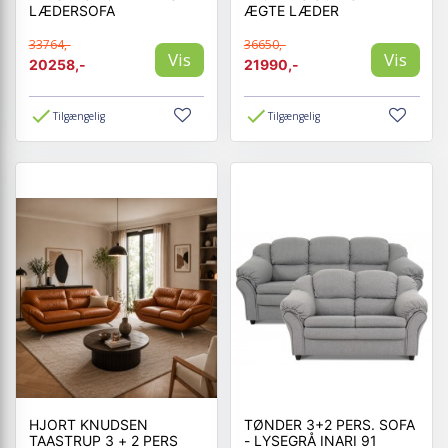
LÆDERSOFA
ÆGTE LÆDER
33764,-
36650,-
Vis
Vis
20258,-
21990,-
Tilgængelig
Tilgængelig
HJORT KNUDSEN
TØNDER 3+2 PERS. SOFA
TAASTRUP 3 + 2 PERS
- LYSEGRÅ INARI 91