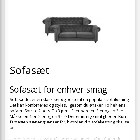
+
SPISESTUE
+
SOVEVÆRELSE
+
KONTORMØBLER
+
OPBEVARING
+
TÆPPER
+
Sofasæt
LAMPER
+
ENTREMØBLER
Sofasæt for enhver smag
+
HAVEMØBLER
Sofasættet er en klassiker og bestemt en populær sofaløsning.
OUTLET
Det kan kombineres og styles, ligesom du ønsker. To helt ens
sofaer. Som to 2 pers. To 3 pers. Eller bare en 3'er og en 2'er.
Måske en 1'er, 2'er og en 3'er? Der er mange muligheder! Kun
fantasien sætter grænser for, hvordan din sofalæsning skal se
ud.
I vores kæmpe udvalg af skønne sæt med sofaer finder du