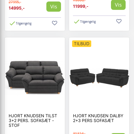
19999,-
27995,-
Vis
Vis
11999,-
14995,-
Tilgængelig
Tilgængelig
TILBUD
HJORT KNUDSEN TILST
HJORT KNUDSEN DALBY
3+2 PERS. SOFASÆT -
2+3 PERS SOFASÆT
STOF
31324,-