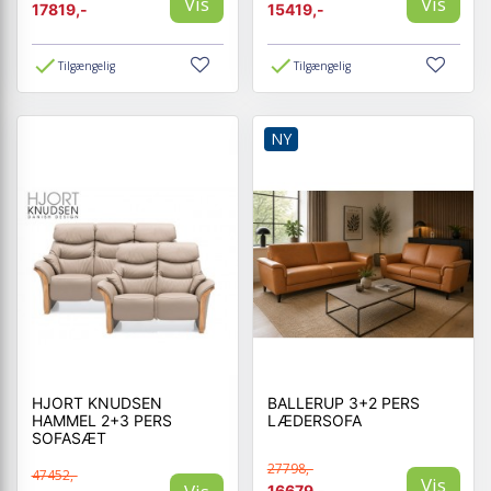
Vis
Vis
17819,-
15419,-
Tilgængelig
Tilgængelig
NY
HJORT KNUDSEN
BALLERUP 3+2 PERS
HAMMEL 2+3 PERS
LÆDERSOFA
SOFASÆT
27798,-
47452,-
Vis
16679,-