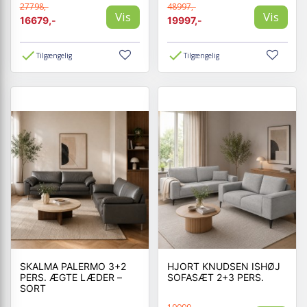
27798,-
48997,-
Vis
Vis
16679,-
19997,-
Tilgængelig
Tilgængelig
SKALMA PALERMO 3+2
HJORT KNUDSEN ISHØJ
PERS. ÆGTE LÆDER –
SOFASÆT 2+3 PERS.
SORT