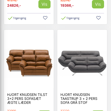
41376,-
32276,-
Vis
Vis
24826,-
19366,-
Tilgængelig
Tilgængelig
HJORT KNUDSEN TILST
HJORT KNUDSEN
3+2 PERS SOFASÆT
TAASTRUP 3 + 2 PERS
ÆGTE LÆDER
SOFA GRÅ STOF
32999,-
32220,-