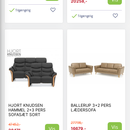
20258,-
Tilgængelig
Tilgængelig
HJORT KNUDSEN
BALLERUP 3+2 PERS
HAMMEL 2+3 PERS
LÆDERSOFA
SOFASÆT SORT
27798,-
47452,-
Vis
Vis
16679,-