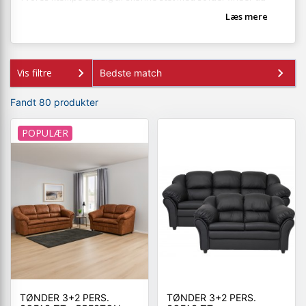
mange lækre designs, smukke farver og holdbare materialer. Vi
Læs mere
har noget for enhver smag. Uanset om du er til det moderne.
Det klassiske. Det nordiske. Eller det romantiske. Opdag hele
udvalget her i webshoppen, eller besøg en af vores fysiske
butikker.
Vis filtre
Fandt 80 produkter
POPULÆR
TØNDER 3+2 PERS.
TØNDER 3+2 PERS.