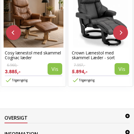
Cosy lænestol med skammel
Crown Lænestol med
Cognac læder
skammel Læder - sort
6.960,-
7.997,-
Vis
Vis
3.885,-
5.894,-
Tilgængelig
Tilgængelig
OVERSIGT