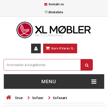
Kontakt os
Ønskeliste
Kurv
0
Varer
0,-
MENU
+
SOFAER
Stue
Sofaer
Sofasæt
+
STUE