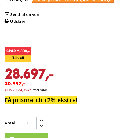
Send til en ven
Udskriv
SPAR 2.300,-
Tilbud!
28.697,-
30.997,-
Få prismatch +2% ekstra!
Antal