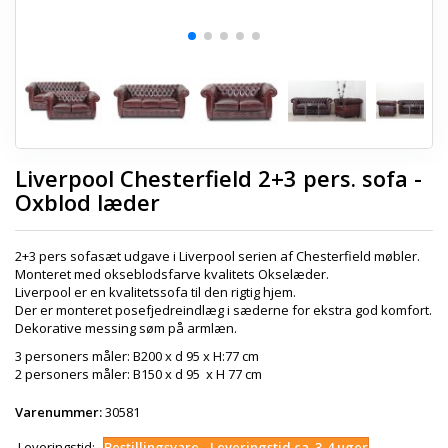
Liverpool Chesterfield 2+3 pers. sofa -
Oxblod læder
2+3 pers sofasæt udgave i Liverpool serien af Chesterfield møbler.
Monteret med okseblodsfarve kvalitets Okselæder.
Liverpool er en kvalitetssofa til den rigtig hjem.
Der er monteret posefjedreindlæg i sæderne for ekstra god komfort.
Dekorative messing søm på armlæn.
3 personers måler: B200 x d 95 x H:77 cm
2 personers måler: B150 x d 95 x H 77 cm
Varenummer:
30581
Leveringstid:
Bestillingsvare - Leveringstid ca. 3-4 uger