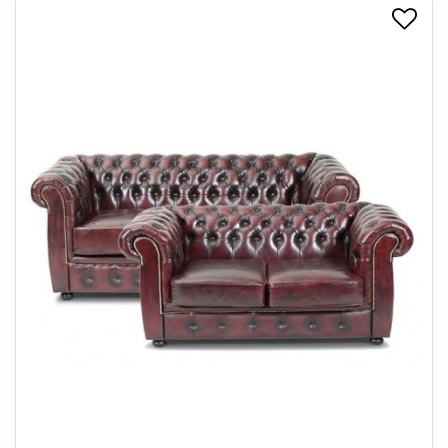
+
SPISESTUE
+
SOVEVÆRELSE
+
KONTORMØBLER
+
OPBEVARING
+
TÆPPER
+
LAMPER
+
ENTREMØBLER
+
HAVEMØBLER
OUTLET