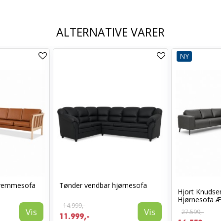
ALTERNATIVE VARER
NY
Tremmesofa
Tønder vendbar hjørnesofa
Hjort Knuds
Hjørnesofa Æg
14.999,-
Vis
Vis
27.599,-
11.999,-