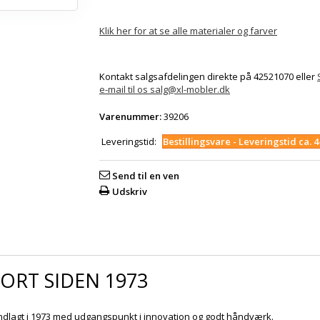
Klik her for at se alle materialer og farver
Kontakt salgsafdelingen direkte på 42521070 eller
e-mail til os salg@xl-mobler.dk
Varenummer:
39206
Leveringstid:
Bestillingsvare - Leveringstid ca. 
Send til en ven
Udskriv
ORT SIDEN 1973
ndlagt i 1973 med udgangspunkt i innovation og godt håndværk.