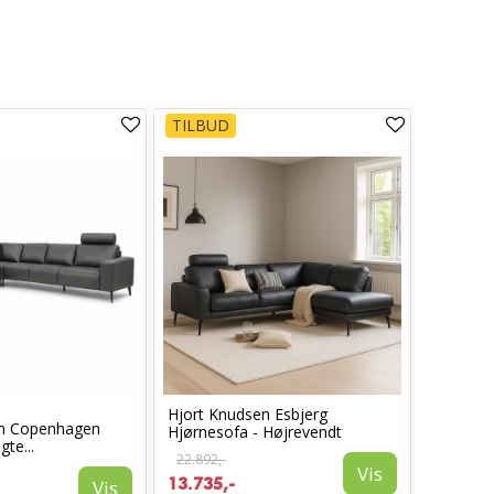
TILBUD
TILBUD
Hjort Knudsen Esbjerg
Hjort kn
en Copenhagen
Hjørnesofa - Højrevendt
Hjørnesof
te...
22.892,-
22.892,-
Vis
13.735,-
13.735,
Vis