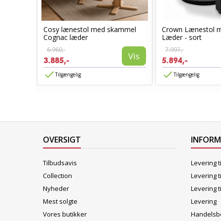
Cosy lænestol med skammel
Crown Lænestol 
stol
Cognac læder
Læder - sort
6.960,-
7.997,-
Vis
3.885,-
5.894,-
Vis
Tilgængelig
Tilgængelig
OVERSIGT
INFOR
Tilbudsavis
Levering t
Collection
Levering t
Nyheder
Levering t
Mest solgte
Levering
Vores butikker
Handelsbe