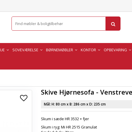
TUE
SOVEVÆRELSE
BØRNEMØBLER
KONTOR
OPBEVARING
Skive Hjørnesofa - Venstrev
Mål: H:
80 cm
x B:
286 cm
x D:
235 cm
Skum i sæde HR 3532 + fjer
Skum i ryg: Mi HR 2515 Granulat