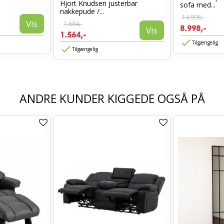
Hjort Knudsen justerbar
sofa med...
nakkepude /...
14.998,-
Vis
1.664,-
8.998,-
Vis
1.564,-
Tilgængelig
Tilgængelig
ANDRE KUNDER KIGGEDE OGSÅ PÅ