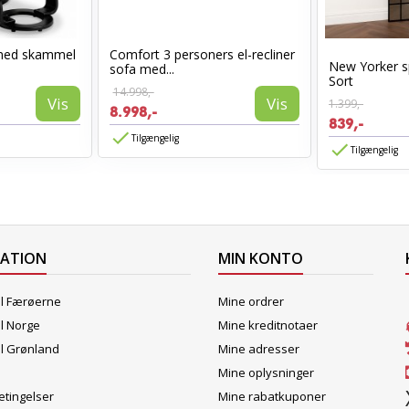
med skammel
Comfort 3 personers el-recliner
New Yorker s
sofa med...
Sort
14.998,-
Vis
Vis
1.399,-
8.998,-
839,-
Tilgængelig
Tilgængelig
MATION
MIN KONTO
il Færøerne
Mine ordrer
il Norge
Mine kreditnotaer
il Grønland
Mine adresser
Mine oplysninger
tingelser
Mine rabatkuponer