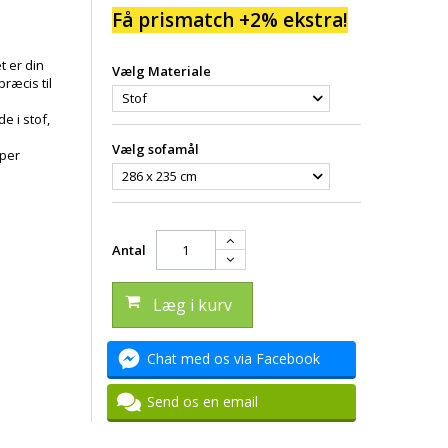
Få prismatch +2% ekstra!
t er din
Vælg Materiale
ræcis til
Stof
e i stof,
Vælg sofamål
pper
286 x 235 cm
Antal
Læg i kurv
Chat med os via Facebook
Send os en email