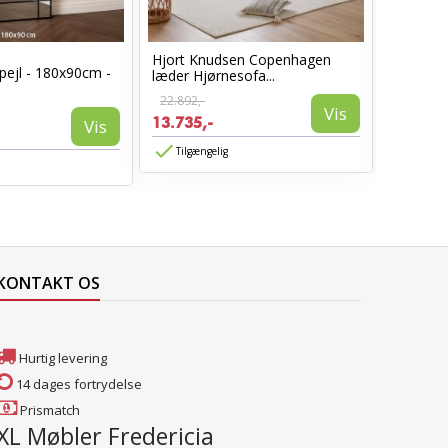
Hjort Knudsen Copenhagen
Cosy læ
pejl - 180x90cm -
læder Hjørnesofa...
Sort læd
22.892,-
6.960,-
Vis
13.735,-
3.885,-
Vis
Tilgængelig
Tilgæn
KONTAKT OS
Hurtig levering
14 dages fortrydelse
Prismatch
XL Møbler Fredericia