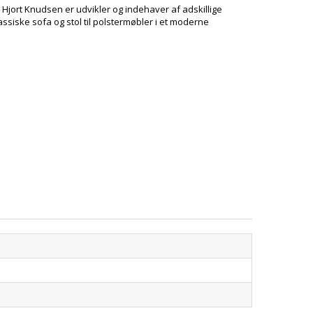
jort Knudsen er udvikler og indehaver af adskillige
siske sofa og stol til polstermøbler i et moderne