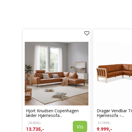
sofa
Hjort Knudsen Copenhagen
Dragør Vendbar 
læder Hjørnesofa...
Hjørnesofa –...
22.892,-
11.999,-
Vis
Vis
13.735,-
9.999,-