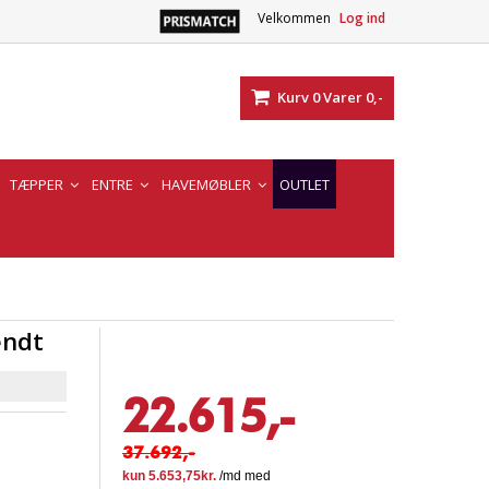
Velkommen
Log ind
Kurv
0
Varer
0,-
TÆPPER
ENTRE
HAVEMØBLER
OUTLET
endt
22.615,-
37.692,-