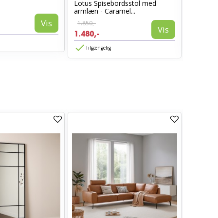
Lotus Spisebordsstol med
Sarasota
armlæn - Caramel...
Vis
1.850,-
1.399,-
Vis
1.480,-
839,-
Tilgængelig
Tilgæn