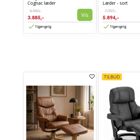
l -
Cognac læder
Læder - sort
6.960,-
7.997,-
Vis
3.885,-
5.894,-
Vis
Tilgængelig
Tilgængelig
TILBUD