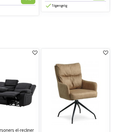
Tilgængelig
Tilgæn
soners el-recliner