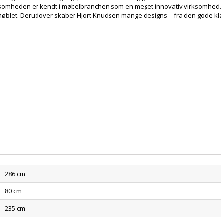
somheden er kendt i møbelbranchen som en meget innovativ virksomhed. H
møblet. Derudover skaber Hjort Knudsen mange designs – fra den gode klas
286 cm
80 cm
235 cm