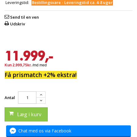
Leveringstid:
Bestillingsvare - Leveringstid ca. 4-8 uger
Send til en ven
Udskriv
11.999,-
Få prismatch +2% ekstra!
Antal
Læg i kurv
Chat med os via Facebook