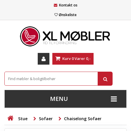
Kontakt os
Ønskeliste
Kurv
0
Varer
0,-
MENU
+
SOFAER
Stue
Sofaer
Chaiselong Sofaer
+
STUE