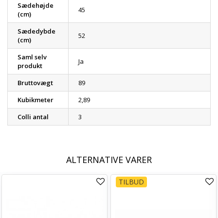
Sædehøjde
45
(cm)
Sædedybde
52
(cm)
Saml selv
Ja
produkt
Bruttovægt
89
Kubikmeter
2,89
Colli antal
3
ALTERNATIVE VARER
TILBUD