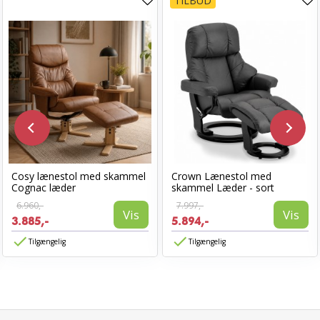
TILBUD
Cosy lænestol med skammel
Crown Lænestol med
Cognac læder
skammel Læder - sort
6.960,-
7.997,-
Vis
Vis
3.885,-
5.894,-
Tilgængelig
Tilgængelig