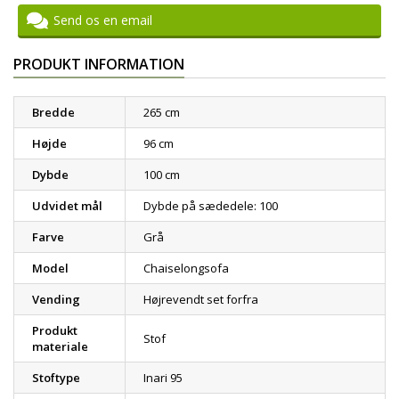
Send os en email
PRODUKT INFORMATION
Bredde
265 cm
Højde
96 cm
Dybde
100 cm
Udvidet mål
Dybde på sædedele: 100
Farve
Grå
Model
Chaiselongsofa
Vending
Højrevendt set forfra
Produkt
Stof
materiale
Stoftype
Inari 95