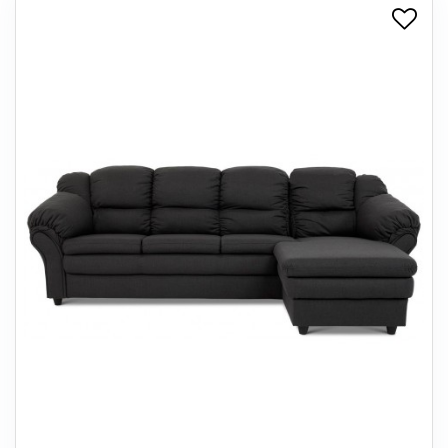
+
SPISESTUE
+
SOVEVÆRELSE
+
KONTORMØBLER
+
OPBEVARING
+
TÆPPER
+
LAMPER
+
ENTREMØBLER
+
HAVEMØBLER
OUTLET