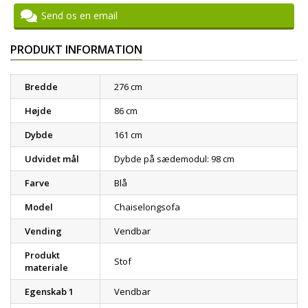
Send os en email
PRODUKT INFORMATION
Bredde
276 cm
Højde
86 cm
Dybde
161 cm
Udvidet mål
Dybde på sædemodul: 98 cm
Farve
Blå
Model
Chaiselongsofa
Vending
Vendbar
Produkt
Stof
materiale
Egenskab 1
Vendbar