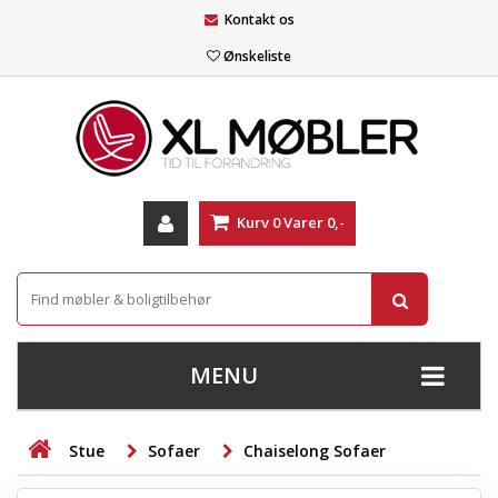
Kontakt os
Ønskeliste
Kurv
0
Varer
0,-
MENU
+
SOFAER
Stue
Sofaer
Chaiselong Sofaer
+
STUE