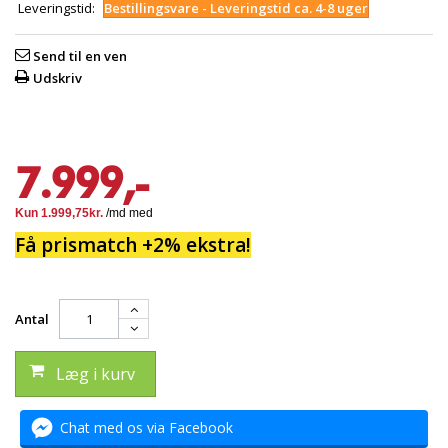
Leveringstid:
Bestillingsvare - Leveringstid ca. 4-8 uger
Send til en ven
Udskriv
7.999,-
Få prismatch +2% ekstra!
Antal
Læg i kurv
Chat med os via Facebook