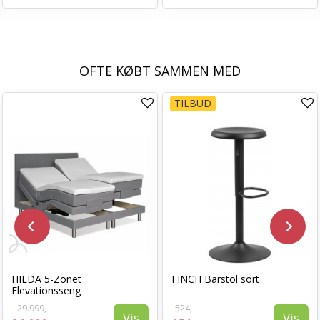
OFTE KØBT SAMMEN MED
TILBUD
HILDA 5-Zonet
FINCH Barstol sort
Elevationsseng
29.999,-
524,-
Vis
Vis