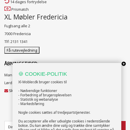
14 dages fortrydelse
Prismatch
XL Møbler Fredericia
Fuglsang alle 2
7000 Fredericia
Tlf: 2131 1341
Få rutevejledning
ÅBNINGSTIDER:
🍪 COOKIE-POLITIK
Mandag til Fredag 10:00 til 18:00
Xl-Mobler.dk bruger cookies til
Lørdag og Søndag 10:00 til 16:00
Skriv til vores kundeservice
- Nødvendige funktioner
- Forbedring af brugeroplevelsen
- Statistik og webanalyse
- Markedsføring
Nogle cookies sættes af tredjepartstjenester.
NYHEDSBREV
Du accepterer alle eller udvalgte cookies i nedenstående
bokse. Du kan ændre dine valg og trække dine samtykker
TILMELD
tilbage ved at klikke på det runde ikon nederst til venstre på