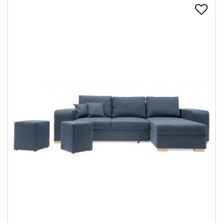
+
SPISESTUE
+
SOVEVÆRELSE
+
KONTORMØBLER
+
OPBEVARING
+
TÆPPER
+
LAMPER
+
ENTREMØBLER
+
HAVEMØBLER
OUTLET