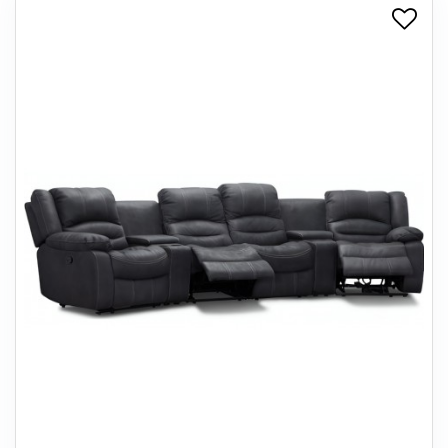
+
SPISESTUE
+
SOVEVÆRELSE
+
KONTORMØBLER
+
OPBEVARING
+
TÆPPER
+
LAMPER
+
ENTREMØBLER
+
HAVEMØBLER
OUTLET