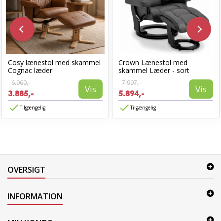
Cosy lænestol med skammel
Crown Lænestol med
Cognac læder
skammel Læder - sort
6.960,-
7.997,-
Vis
Vis
3.885,-
5.894,-
Tilgængelig
Tilgængelig
OVERSIGT
INFORMATION