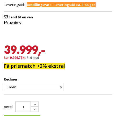
Leveringstid:
Bestillingsvare - Leveringstid ca. 3-4 uger
Send til en ven
Udskriv
39.999,-
Få prismatch +2% ekstra!
Recliner
Antal