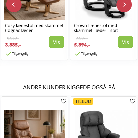
Cosy lænestol med skammel
Crown Lænestol med
Cognac læder
skammel Læder - sort
6.960,-
7.997,-
Vis
Vis
3.885,-
5.894,-
Tilgængelig
Tilgængelig
ANDRE KUNDER KIGGEDE OGSÅ PÅ
TILBUD