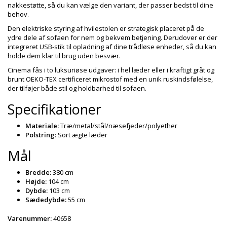
nakkestøtte, så du kan vælge den variant, der passer bedst til dine
behov.
Den elektriske styring af hvilestolen er strategisk placeret på de
ydre dele af sofaen for nem og bekvem betjening. Derudover er der
integreret USB-stik til opladning af dine trådløse enheder, så du kan
holde dem klar til brug uden besvær.
Cinema fås i to luksuriøse udgaver: i hel læder eller i kraftigt gråt og
brunt OEKO-TEX certificeret mikrostof med en unik ruskindsfølelse,
der tilføjer både stil og holdbarhed til sofaen.
Specifikationer
Materiale:
Træ/metal/stål/næsefjeder/polyether
Polstring:
Sort ægte læder
Mål
Bredde:
380 cm
Højde:
104 cm
Dybde:
103 cm
Sædedybde:
55 cm
Varenummer:
40658