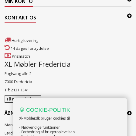
MIN KONTO
KONTAKT OS
Hurtig levering
14 dages fortrydelse
Prismatch
XL Møbler Fredericia
Fuglsang alle 2
7000 Fredericia
Tlf: 2131 1341
Få rutevejledning
🍪 COOKIE-POLITIK
ÅBNINGSTIDER:
Xl-Mobler.dk bruger cookies til
Mandag til Fredag 10:00 til 18:00
- Nødvendige funktioner
- Forbedring af brugeroplevelsen
Lørdag og Søndag 10:00 til 16:00