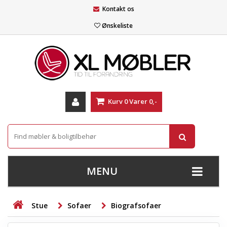
Kontakt os
Ønskeliste
Kurv
0
Varer
0,-
MENU
+
SOFAER
Stue
Sofaer
Biografsofaer
+
STUE