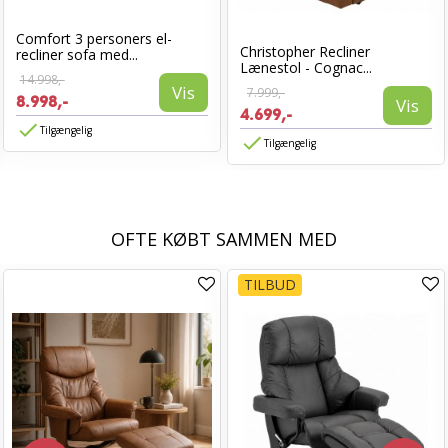
Comfort 3 personers el-
Christopher Recliner
recliner sofa med...
Lænestol - Cognac...
14.998,-
Vis
7.999,-
8.998,-
Vis
4.699,-
Tilgængelig
Tilgængelig
OFTE KØBT SAMMEN MED
TILBUD