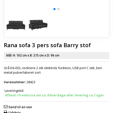
Rana sofa 3 pers sofa Barry stof
Mål: H:
102 cm
x B:
215 cm
x D:
96 cm
Grå K6-033, reclinere 2 stk elektrisk funktion, USB port C stik, ben
metal pulverlakeret sort
Varenummer:
28423
Leveringstid:
Afhent i Fredericia om ca. 8 hverdage eller levering ca 2 uger
Send til en ven
Udskriv