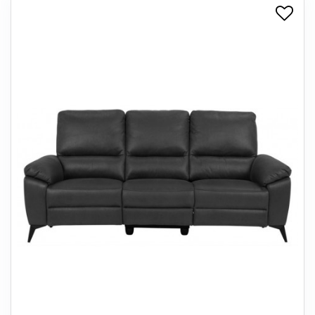
+
SPISESTUE
+
SOVEVÆRELSE
+
KONTORMØBLER
+
OPBEVARING
+
TÆPPER
+
LAMPER
+
ENTREMØBLER
+
HAVEMØBLER
OUTLET