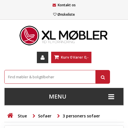
Kontakt os
Ønskeliste
Kurv
0
Varer
0,-
MENU
+
SOFAER
Stue
Sofaer
3 personers sofaer
+
STUE