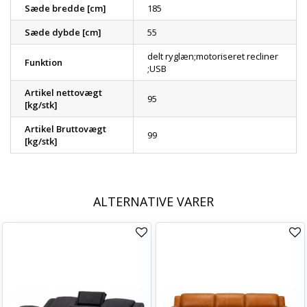
Sæde bredde [cm]
185
Sæde dybde [cm]
55
delt ryglæn;motoriseret recliner
Funktion
;USB
Artikel nettovægt
95
[kg/stk]
Artikel Bruttovægt
99
[kg/stk]
ALTERNATIVE VARER