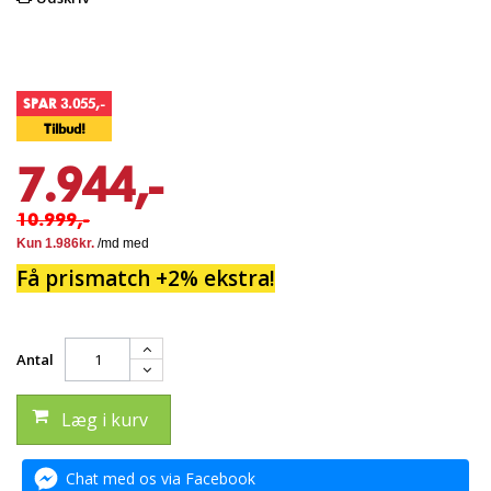
SPAR 3.055,-
Tilbud!
7.944,-
10.999,-
Få prismatch +2% ekstra!
Antal
Læg i kurv
Chat med os via Facebook