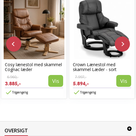
Cosy lænestol med skammel
Crown Lænestol med
Cognac læder
skammel Læder - sort
6.960,-
7.997,-
Vis
Vis
3.885,-
5.894,-
Tilgængelig
Tilgængelig
OVERSIGT