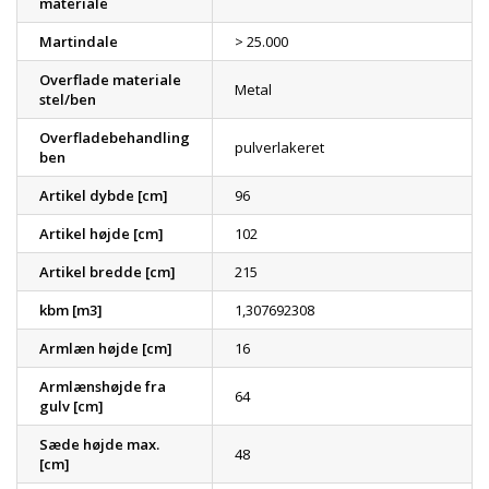
materiale
Martindale
> 25.000
Overflade materiale
Metal
stel/ben
Overfladebehandling
pulverlakeret
ben
Artikel dybde [cm]
96
Artikel højde [cm]
102
Artikel bredde [cm]
215
kbm [m3]
1,307692308
Armlæn højde [cm]
16
Armlænshøjde fra
64
gulv [cm]
Sæde højde max.
48
[cm]