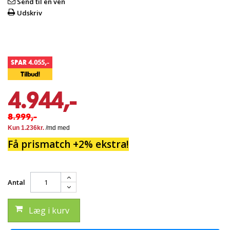
Send til en ven
Udskriv
SPAR 4.055,-
Tilbud!
4.944,-
8.999,-
Få prismatch +2% ekstra!
Antal
Læg i kurv