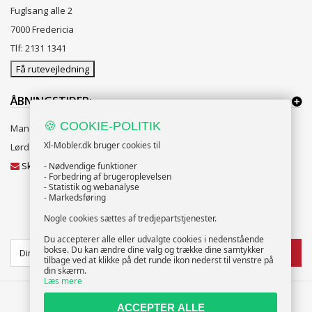
Fuglsang alle 2
7000 Fredericia
Tlf: 2131 1341
Få rutevejledning
ÅBNINGSTIDER:
🍪 COOKIE-POLITIK
Mandag til Fredag 10:00 til 18:00
Xl-Mobler.dk bruger cookies til
Lørdag og Søndag 10:00 til 16:00
Skriv til vores kundeservice
- Nødvendige funktioner
- Forbedring af brugeroplevelsen
- Statistik og webanalyse
- Markedsføring
Nogle cookies sættes af tredjepartstjenester.
NYHEDSBREV
Du accepterer alle eller udvalgte cookies i nedenstående
bokse. Du kan ændre dine valg og trække dine samtykker
TILMELD
tilbage ved at klikke på det runde ikon nederst til venstre på
din skærm.
Læs mere
ACCEPTER ALLE