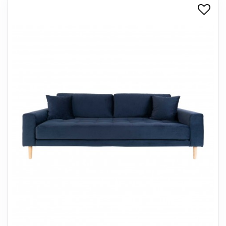
+
SPISESTUE
+
SOVEVÆRELSE
+
KONTORMØBLER
+
OPBEVARING
+
TÆPPER
+
LAMPER
+
ENTREMØBLER
+
HAVEMØBLER
OUTLET