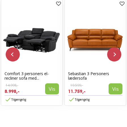
Comfort 3 personers el-
Sebastian 3 Personers
recliner sofa med...
lædersofa
14.998,-
19.599,-
Vis
Vis
8.998,-
11.759,-
Tilgængelig
Tilgængelig