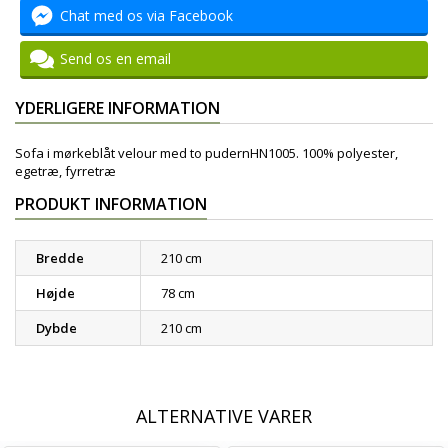
Chat med os via Facebook
Send os en email
YDERLIGERE INFORMATION
Sofa i mørkeblåt velour med to pudernHN1005. 100% polyester,
egetræ, fyrretræ
PRODUKT INFORMATION
Bredde
210 cm
Højde
78 cm
Dybde
210 cm
ALTERNATIVE VARER