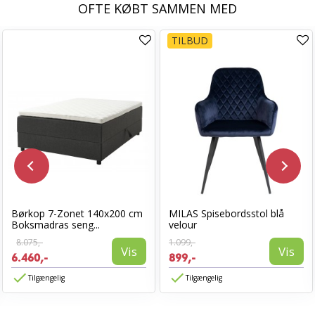
OFTE KØBT SAMMEN MED
TILBUD
Børkop 7-Zonet 140x200 cm
MILAS Spisebordsstol blå
Boksmadras seng...
velour
8.075,-
1.099,-
Vis
Vis
6.460,-
899,-
Tilgængelig
Tilgængelig