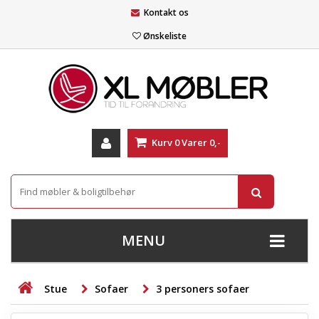
Kontakt os
Ønskeliste
Kurv
0
Varer
0,-
MENU
+
SOFAER
Stue
Sofaer
3 personers sofaer
+
STUE