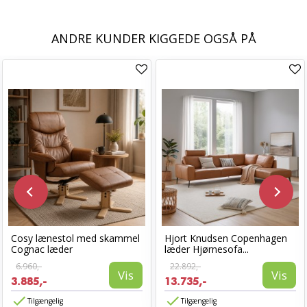
ANDRE KUNDER KIGGEDE OGSÅ PÅ
Cosy lænestol med skammel
Hjort Knudsen Copenhagen
Cognac læder
læder Hjørnesofa...
6.960,-
22.892,-
Vis
Vis
3.885,-
13.735,-
Tilgængelig
Tilgængelig