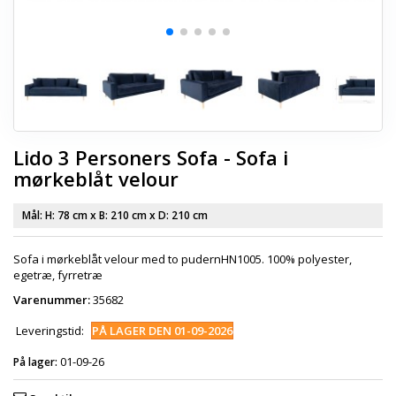
Lido 3 Personers Sofa - Sofa i
mørkeblåt velour
Mål: H:
78 cm
x B:
210 cm
x D:
210 cm
Sofa i mørkeblåt velour med to pudernHN1005. 100% polyester,
egetræ, fyrretræ
Varenummer:
35682
Leveringstid:
PÅ LAGER DEN 01-09-2026
01-09-26
På lager: