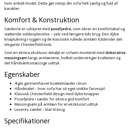
hver enkelt model. Dette gør netop din sofa helt særlig og fuld af
karakter.
Komfort & Konstruktion
Sæderne er udstyret med
posefjedre
, som sikrer en komfortabel og
støttende siddeoplevelse – selv ved længere tids brug. Den dybe
knaplukning i ryggen og de klassiske rullede armlæn fuldender det
elegante Chesterfield-look.
Som en ekstra eksklusiv detalje er sofaen monteret med
dekorative
messingsøm
langs armlænene, hvilket understreger kvaliteten og
det håndværksmæssige udtryk.
Egenskaber
Ægte gennemfarvet kvalitetslæder i brun
Håndmalet – hver sofa har sit eget unikke farvespil
Klassisk Chesterfield-design med dybe knapper
Posefjedre i sæder for ekstra god komfort
Messingsøm på armlæn for et eksklusivt udtryk
Leveres samlet – klar til brug
Specifikationer