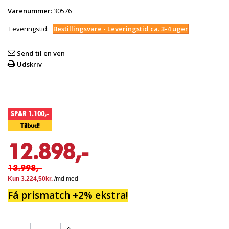
Varenummer:
30576
Leveringstid:
Bestillingsvare - Leveringstid ca. 3-4 uger
Send til en ven
Udskriv
SPAR 1.100,-
Tilbud!
12.898,-
13.998,-
Få prismatch +2% ekstra!