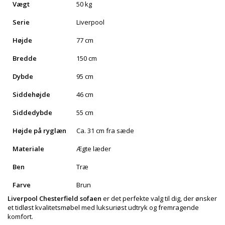
Vægt
50 kg
Serie
Liverpool
Højde
77 cm
Bredde
150 cm
Dybde
95 cm
Siddehøjde
46 cm
Siddedybde
55 cm
Højde på ryglæn
Ca. 31 cm fra sæde
Materiale
Ægte læder
Ben
Træ
Farve
Brun
Liverpool Chesterfield sofaen
er det perfekte valg til dig, der ønsker
et tidløst kvalitetsmøbel med luksuriøst udtryk og fremragende
komfort.