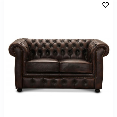
+
SPISESTUE
+
SOVEVÆRELSE
+
KONTORMØBLER
+
OPBEVARING
+
TÆPPER
+
LAMPER
+
ENTREMØBLER
+
HAVEMØBLER
OUTLET