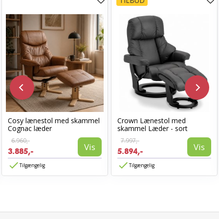
TILBUD
Cosy lænestol med skammel
Crown Lænestol med
Cognac læder
skammel Læder - sort
6.960,-
7.997,-
Vis
Vis
3.885,-
5.894,-
Tilgængelig
Tilgængelig