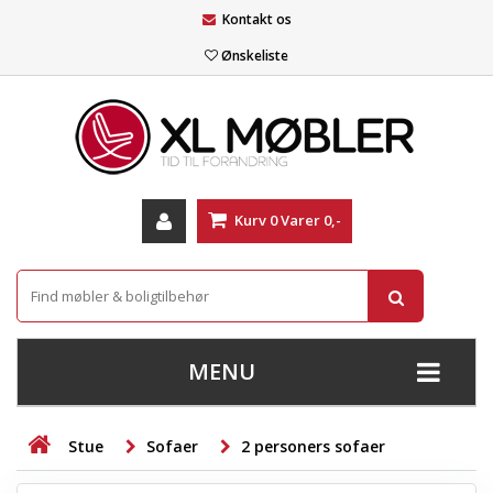
Kontakt os
Ønskeliste
Kurv
0
Varer
0,-
MENU
+
SOFAER
Stue
Sofaer
2 personers sofaer
+
STUE