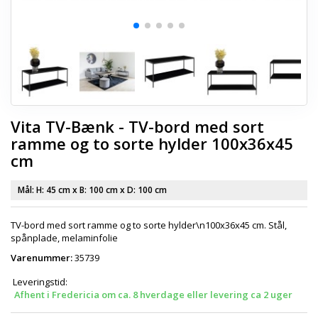
Vita TV-Bænk - TV-bord med sort
ramme og to sorte hylder 100x36x45
cm
Mål: H:
45 cm
x B:
100 cm
x D:
100 cm
TV-bord med sort ramme og to sorte hylder\n100x36x45 cm. Stål,
spånplade, melaminfolie
Varenummer:
35739
Leveringstid:
Afhent i Fredericia om ca. 8 hverdage eller levering ca 2 uger