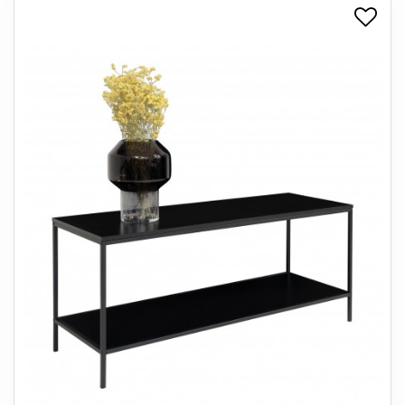
+
SPISESTUE
+
SOVEVÆRELSE
+
KONTORMØBLER
+
OPBEVARING
+
TÆPPER
+
LAMPER
+
ENTREMØBLER
+
HAVEMØBLER
OUTLET