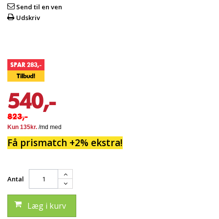
Send til en ven
Udskriv
SPAR 283,-
Tilbud!
540,-
823,-
Få prismatch +2% ekstra!
Antal
Læg i kurv