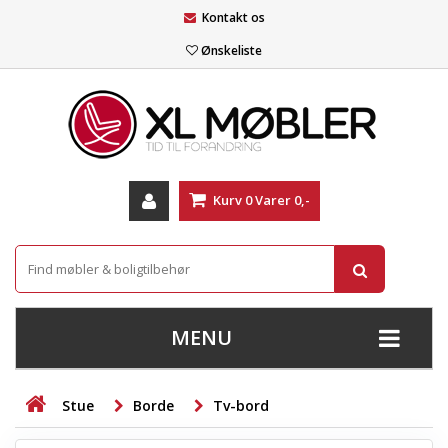
Kontakt os
Ønskeliste
Kurv
0
Varer
0,-
MENU
+
SOFAER
Stue
Borde
Tv-bord
+
STUE