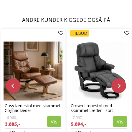
ANDRE KUNDER KIGGEDE OGSÅ PÅ
TILBUD
Cosy lænestol med skammel
Crown Lænestol med
Cognac læder
skammel Læder - sort
6.960,-
7.997,-
Vis
Vis
3.885,-
5.894,-