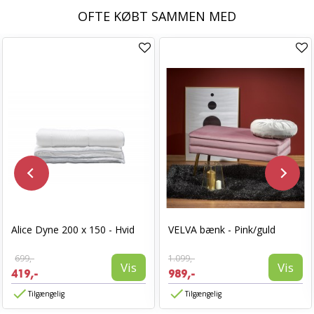
OFTE KØBT SAMMEN MED
Alice Dyne 200 x 150 - Hvid
VELVA bænk - Pink/guld
699,-
1.099,-
Vis
Vis
419,-
989,-
Tilgængelig
Tilgængelig