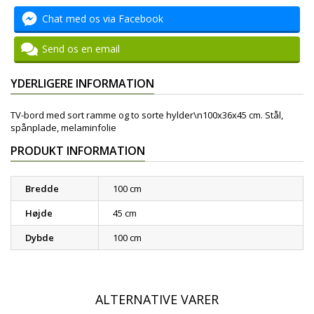
Chat med os via Facebook
Send os en email
YDERLIGERE INFORMATION
TV-bord med sort ramme og to sorte hylder\n100x36x45 cm. Stål,
spånplade, melaminfolie
PRODUKT INFORMATION
Bredde
100 cm
Højde
45 cm
Dybde
100 cm
ALTERNATIVE VARER