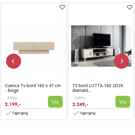
Cuenca Tv-bord 160 x 47 cm
TV bord LOTTA 160 2D2K
- Beige
diamant...
4.099,-
2.499,-
Vis
Vis
2.199,-
2.249,-
Tilgængelig
Tilgængelig