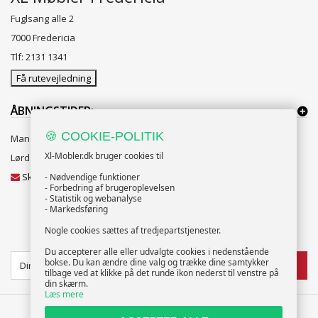
Fuglsang alle 2
7000 Fredericia
Tlf: 2131 1341
Få rutevejledning
ÅBNINGSTIDER:
🍪 COOKIE-POLITIK
Mandag til Fredag 10:00 til 18:00
Xl-Mobler.dk bruger cookies til
Lørdag og Søndag 10:00 til 16:00
Skriv til vores kundeservice
- Nødvendige funktioner
- Forbedring af brugeroplevelsen
- Statistik og webanalyse
- Markedsføring
Nogle cookies sættes af tredjepartstjenester.
NYHEDSBREV
Du accepterer alle eller udvalgte cookies i nedenstående
bokse. Du kan ændre dine valg og trække dine samtykker
TILMELD
tilbage ved at klikke på det runde ikon nederst til venstre på
din skærm.
Læs mere