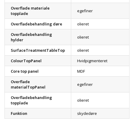
Overflade materiale
egefiner
topplade
Overfladebehandling døre
olieret
Overfladebehandling
olieret
hylder
SurfaceTreatmentTableTop
olieret
ColourTopPanel
Hvidpigmenteret
Core top panel
MDF
Overflade
egefiner
materialTopPanel
Overfladebehandling
olieret
topplade
Funktion
skydedøre