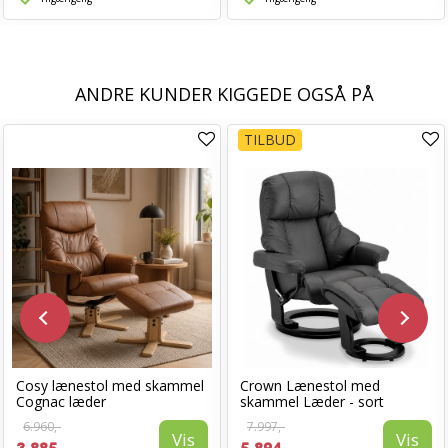
ANDRE KUNDER KIGGEDE OGSÅ PÅ
TILBUD
Cosy lænestol med skammel
Crown Lænestol med
Cognac læder
skammel Læder - sort
6.960,-
7.997,-
Vis
Vis