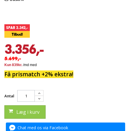
SPAR 2.342,-
Tilbud!
3.356,-
5.699,-
Få prismatch +2% ekstra!
Antal
Læg i kurv
Chat med os via Facebook