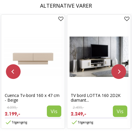
ALTERNATIVE VARER
Cuenca Tv-bord 160 x 47 cm
TV bord LOTTA 160 2D2K
- Beige
diamant...
4.099,-
2.499,-
Vis
Vis
2.199,-
2.249,-
Tilgængelig
Tilgængelig