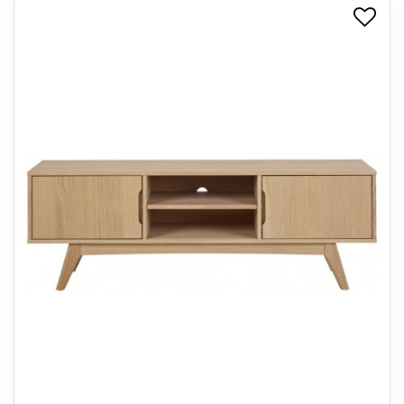
+
SPISESTUE
+
SOVEVÆRELSE
+
KONTORMØBLER
+
OPBEVARING
+
TÆPPER
+
LAMPER
+
ENTREMØBLER
+
HAVEMØBLER
OUTLET