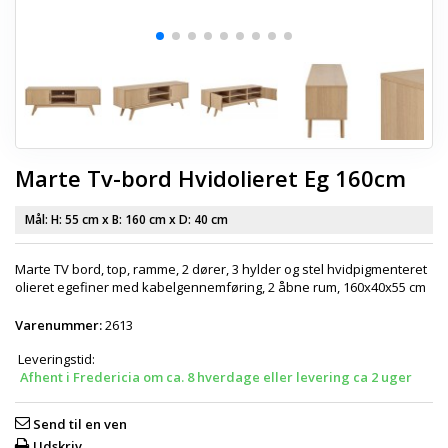
Marte Tv-bord Hvidolieret Eg 160cm
Mål: H:
55 cm
x B:
160 cm
x D:
40 cm
Marte TV bord, top, ramme, 2 dører, 3 hylder og stel hvidpigmenteret
olieret egefiner med kabelgennemføring, 2 åbne rum, 160x40x55 cm
Varenummer:
2613
Leveringstid:
Afhent i Fredericia om ca. 8 hverdage eller levering ca 2 uger
Send til en ven
Udskriv