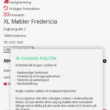
Hurtig levering
14 dages fortrydelse
Prismatch
XL Møbler Fredericia
Fuglsang alle 2
7000 Fredericia
Tlf: 2131 1341
Få rutevejledning
🍪 COOKIE-POLITIK
ÅBNINGSTIDER:
Xl-Mobler.dk bruger cookies til
Mandag til Fredag 10:00 til 18:00
- Nødvendige funktioner
- Forbedring af brugeroplevelsen
Lørdag og Søndag 10:00 til 16:00
- Statistik og webanalyse
Skriv til vores kundeservice
- Markedsføring
Nogle cookies sættes af tredjepartstjenester.
Du accepterer alle eller udvalgte cookies i nedenstående
bokse. Du kan ændre dine valg og trække dine samtykker
NYHEDSBREV
tilbage ved at klikke på det runde ikon nederst til venstre på
din skærm.