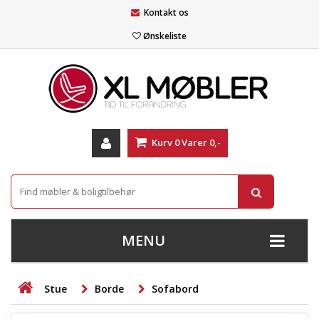
Kontakt os
Ønskeliste
Kurv
0
Varer
0,-
MENU
+
SOFAER
Stue
Borde
Sofabord
+
STUE