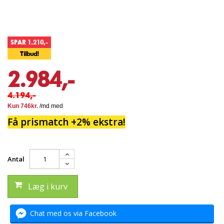
SPAR 1.210,-
Tilbud!
2.984,-
4.194,-
Få prismatch +2% ekstra!
Antal
Læg i kurv
Chat med os via Facebook