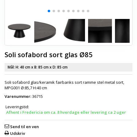
Soli sofabord sort glas Ø85
Mål: H:
40 cm
x B:
85 cm
x D:
85 cm
Soli sofabord glas/keramik fairbanks sort ramme stel metal sort,
MPG001 Ø:85,7 H:40 cm
Varenummer:
36715
Leveringstid:
Afhent i Fredericia om ca. 8 hverdage eller levering ca 2 uger
Send til en ven
Udskriv