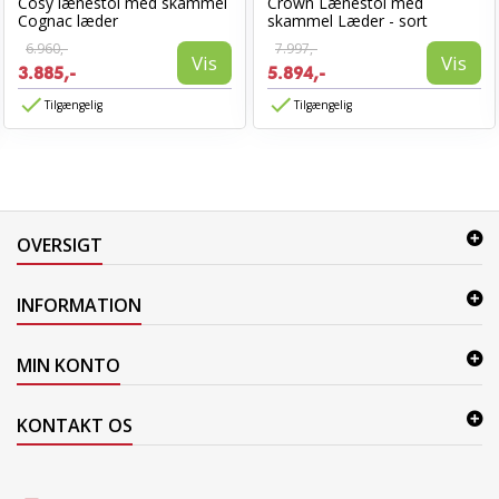
Cosy lænestol med skammel
Crown Lænestol med
Cognac læder
skammel Læder - sort
6.960,-
7.997,-
Vis
Vis
3.885,-
5.894,-
Tilgængelig
Tilgængelig
OVERSIGT
INFORMATION
MIN KONTO
KONTAKT OS