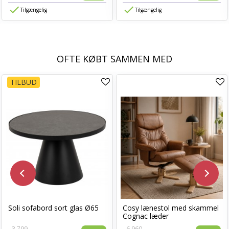
Tilgængelig
Tilgængelig
OFTE KØBT SAMMEN MED
TILBUD
Soli sofabord sort glas Ø65
Cosy lænestol med skammel
Cognac læder
3.799,-
6.960,-