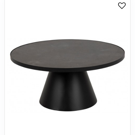
+
SPISESTUE
+
SOVEVÆRELSE
+
KONTORMØBLER
+
OPBEVARING
+
TÆPPER
+
LAMPER
+
ENTREMØBLER
+
HAVEMØBLER
OUTLET