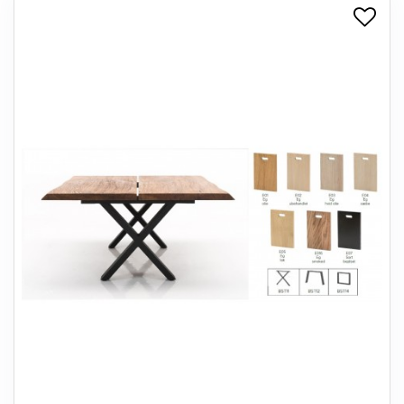
+
SPISESTUE
+
SOVEVÆRELSE
+
KONTORMØBLER
+
OPBEVARING
+
TÆPPER
+
LAMPER
+
ENTREMØBLER
+
HAVEMØBLER
OUTLET