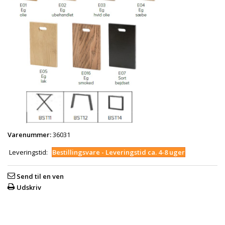
Varenummer:
36031
Leveringstid:
Bestillingsvare - Leveringstid ca. 4-8 uger
Send til en ven
Udskriv