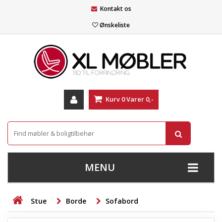
Kontakt os
Ønskeliste
Kurv
0
Varer
0,-
MENU
+
SOFAER
Stue
Borde
Sofabord
+
STUE