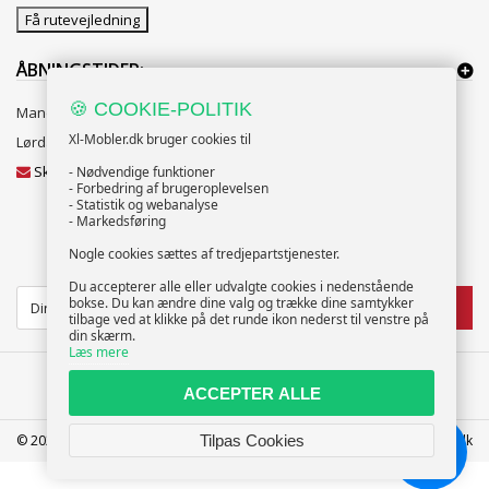
Få rutevejledning
ÅBNINGSTIDER:
🍪 COOKIE-POLITIK
Mandag til Fredag 10:00 til 18:00
Xl-Mobler.dk bruger cookies til
Lørdag og Søndag 10:00 til 16:00
Skriv til vores kundeservice
- Nødvendige funktioner
- Forbedring af brugeroplevelsen
- Statistik og webanalyse
- Markedsføring
Nogle cookies sættes af tredjepartstjenester.
NYHEDSBREV
Du accepterer alle eller udvalgte cookies i nedenstående
bokse. Du kan ændre dine valg og trække dine samtykker
TILMELD
tilbage ved at klikke på det runde ikon nederst til venstre på
din skærm.
Læs mere
ACCEPTER ALLE
© 2025 XL-Møbler ApS | CVR: 39586207 | FREDERICIA | info@xl-mobler.dk
Tilpas Cookies
Chat