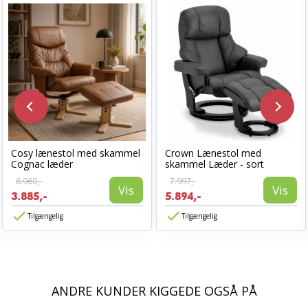
Cosy lænestol med skammel
Crown Lænestol med
Cognac læder
skammel Læder - sort
6.960,-
7.997,-
Vis
Vis
3.885,-
5.894,-
Tilgængelig
Tilgængelig
ANDRE KUNDER KIGGEDE OGSÅ PÅ