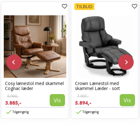
TILBUD
Cosy lænestol med skammel
Crown Lænestol med
Cognac læder
skammel Læder - sort
6.960,-
7.997,-
Vis
Vis
3.885,-
5.894,-
Tilgængelig
Tilgængelig