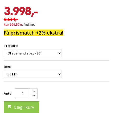
3.998,-
6.664,-
Få prismatch +2% ekstra!
Træsort:
Ben:
Antal
Læg i kurv