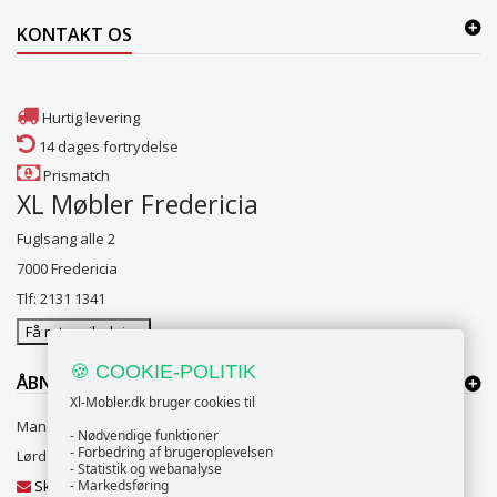
KONTAKT OS
Hurtig levering
14 dages fortrydelse
Prismatch
XL Møbler Fredericia
Fuglsang alle 2
7000 Fredericia
Tlf: 2131 1341
Få rutevejledning
🍪 COOKIE-POLITIK
ÅBNINGSTIDER:
Xl-Mobler.dk bruger cookies til
Mandag til Fredag 10:00 til 18:00
- Nødvendige funktioner
- Forbedring af brugeroplevelsen
Lørdag og Søndag 10:00 til 16:00
- Statistik og webanalyse
Skriv til vores kundeservice
- Markedsføring