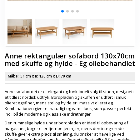
Anne rektangulær sofabord 130x70cm
med skuffe og hylde - Eg oliebehandlet
Mål: H:
51 cm
x B:
130 cm
x D:
70 cm
Anne sofabordet er et elegant og funktionelt valg til stuen, designet i
et tidløst nordisk udtryk. Bordpladen og skuffen er udført i smuk
olieret egefiner, mens stel og hylde er i massivt olieret eg.
Kombinationen giver et naturligt og varmt look, som passer perfekt
ind i både moderne og klassiske indretninger.
Den rummelige hylde under bordpladen er ideel til opbevaring af
magasiner, bøger eller fjernbetjeninger, mens den integrerede
skuffe giver ekstra plads til småting, du ønsker at have lige ved
hånden men udenfor synsfeltet. Bordet står stabilt på fire koniske