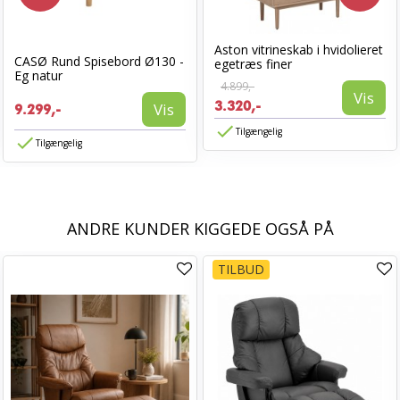
Aston vitrineskab i hvidolieret
CASØ Rund Spisebord Ø130 -
egetræs finer
Eg natur
4.899,-
Vis
3.320,-
Vis
9.299,-
Tilgængelig
Tilgængelig
ANDRE KUNDER KIGGEDE OGSÅ PÅ
TILBUD