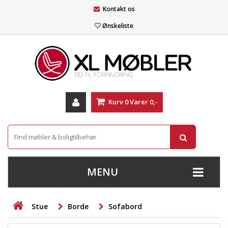
Kontakt os
Ønskeliste
Kurv
0
Varer
0,-
MENU
+
SOFAER
Stue
Borde
Sofabord
+
STUE