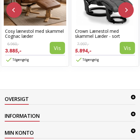
Cosy lænestol med skammel
Crown Lænestol med
Cognac læder
skammel Læder - sort
6.960,-
7.997,-
Vis
Vis
3.885,-
5.894,-
Tilgængelig
Tilgængelig
OVERSIGT
INFORMATION
MIN KONTO