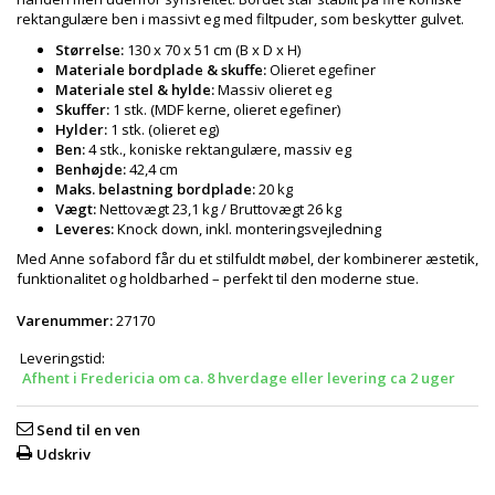
rektangulære ben i massivt eg med filtpuder, som beskytter gulvet.
Størrelse:
130 x 70 x 51 cm (B x D x H)
Materiale bordplade & skuffe:
Olieret egefiner
Materiale stel & hylde:
Massiv olieret eg
Skuffer:
1 stk. (MDF kerne, olieret egefiner)
Hylder:
1 stk. (olieret eg)
Ben:
4 stk., koniske rektangulære, massiv eg
Benhøjde:
42,4 cm
Maks. belastning bordplade:
20 kg
Vægt:
Nettovægt 23,1 kg / Bruttovægt 26 kg
Leveres:
Knock down, inkl. monteringsvejledning
Med Anne sofabord får du et stilfuldt møbel, der kombinerer æstetik,
funktionalitet og holdbarhed – perfekt til den moderne stue.
Varenummer:
27170
Leveringstid:
Afhent i Fredericia om ca. 8 hverdage eller levering ca 2 uger
Send til en ven
Udskriv