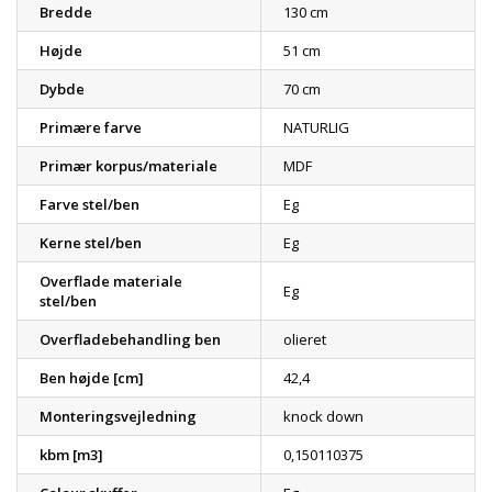
Bredde
130 cm
Højde
51 cm
Dybde
70 cm
Primære farve
NATURLIG
Primær korpus/materiale
MDF
Farve stel/ben
Eg
Kerne stel/ben
Eg
Overflade materiale
Eg
stel/ben
Overfladebehandling ben
olieret
Ben højde [cm]
42,4
Monteringsvejledning
knock down
kbm [m3]
0,150110375