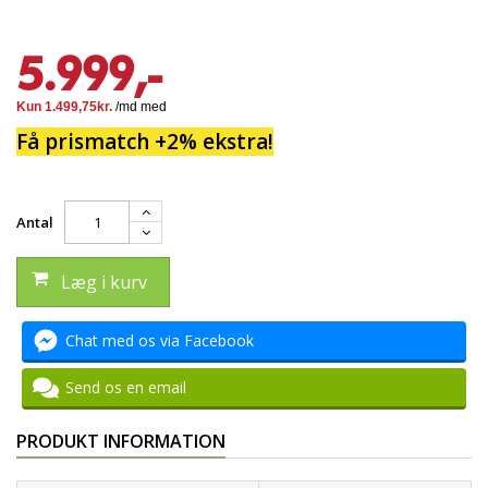
5.999,-
Få prismatch +2% ekstra!
Antal
Læg i kurv
Chat med os via Facebook
Send os en email
PRODUKT INFORMATION