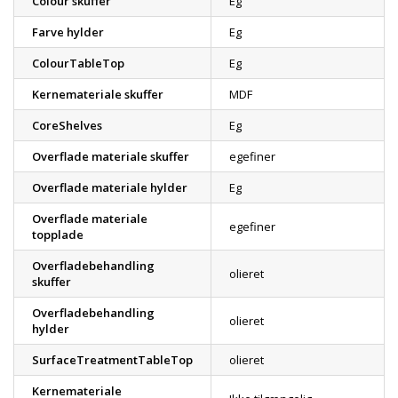
Colour skuffer
Eg
Farve hylder
Eg
ColourTableTop
Eg
Kernemateriale skuffer
MDF
CoreShelves
Eg
Overflade materiale skuffer
egefiner
Overflade materiale hylder
Eg
Overflade materiale
egefiner
topplade
Overfladebehandling
olieret
skuffer
Overfladebehandling
olieret
hylder
SurfaceTreatmentTableTop
olieret
Kernemateriale