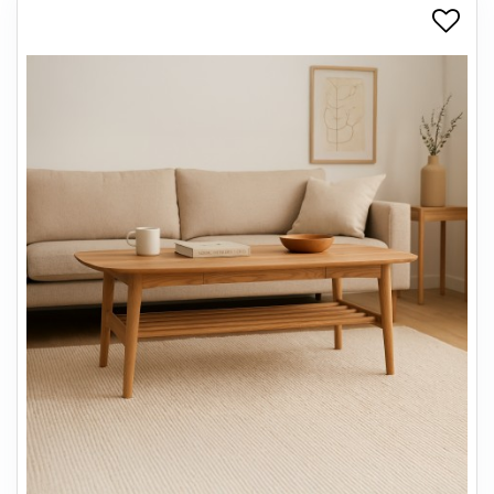
+
SPISESTUE
+
SOVEVÆRELSE
+
KONTORMØBLER
+
OPBEVARING
+
TÆPPER
+
LAMPER
+
ENTREMØBLER
+
HAVEMØBLER
OUTLET