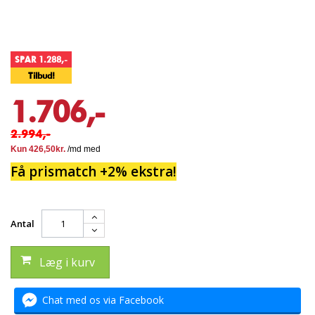
SPAR 1.288,-
Tilbud!
1.706,-
2.994,-
Få prismatch +2% ekstra!
Antal
Læg i kurv
Chat med os via Facebook