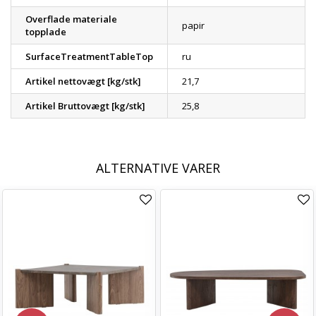
Overflade materiale
papir
topplade
SurfaceTreatmentTableTop
ru
Artikel nettovægt [kg/stk]
21,7
Artikel Bruttovægt [kg/stk]
25,8
ALTERNATIVE VARER