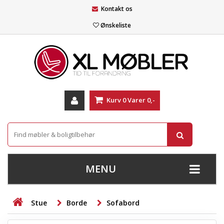
Kontakt os
Ønskeliste
Kurv
0
Varer
0,-
MENU
+
SOFAER
Stue
Borde
Sofabord
+
STUE