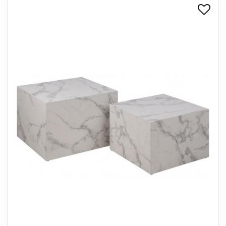
+
SPISESTUE
+
SOVEVÆRELSE
+
KONTORMØBLER
+
OPBEVARING
+
TÆPPER
+
LAMPER
+
ENTREMØBLER
+
HAVEMØBLER
OUTLET