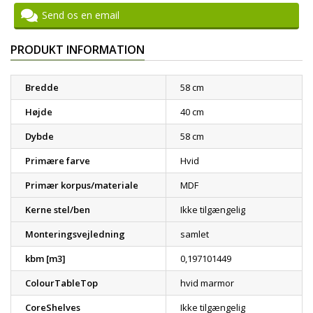
Send os en email
PRODUKT INFORMATION
Bredde
58 cm
Højde
40 cm
Dybde
58 cm
Primære farve
Hvid
Primær korpus/materiale
MDF
Kerne stel/ben
Ikke tilgængelig
Monteringsvejledning
samlet
kbm [m3]
0,197101449
ColourTableTop
hvid marmor
CoreShelves
Ikke tilgængelig