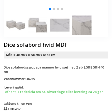
Dice sofabord hvid MDF
Mål: H:
40 cm
x B:
58 cm
x D:
58 cm
Dice sofabordssæt papir marmor hvid sæt med 2 stk L:58 B:58 H:40
cm
Varenummer:
36755
Leveringstid:
Afhent i Fredericia om ca. 8 hverdage eller levering ca 2 uger
Send til en ven
Udskriv