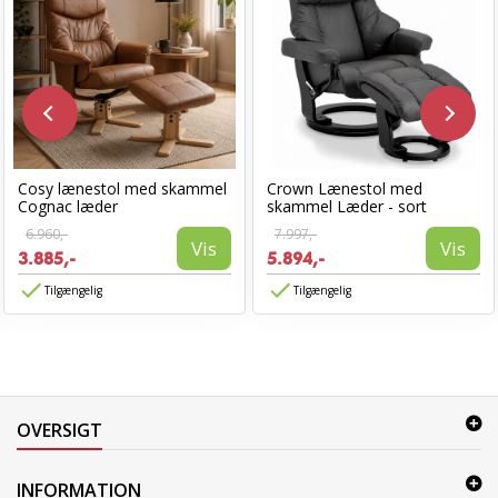
Cosy lænestol med skammel
Crown Lænestol med
Cognac læder
skammel Læder - sort
6.960,-
7.997,-
Vis
Vis
3.885,-
5.894,-
Tilgængelig
Tilgængelig
OVERSIGT
INFORMATION