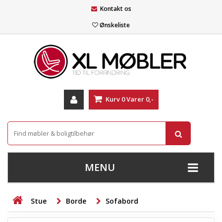
Kontakt os
Ønskeliste
Kurv
0
Varer
0,-
MENU
+
SOFAER
Stue
Borde
Sofabord
+
STUE