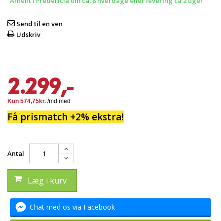
Afhent i Fredericia om ca. 8 hverdage eller levering ca 2 uger
Send til en ven
Udskriv
2.299,-
Få prismatch +2% ekstra!
Antal
Læg i kurv
Chat med os via Facebook