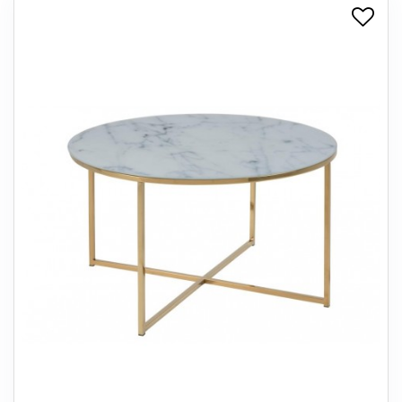
+
SPISESTUE
+
SOVEVÆRELSE
+
KONTORMØBLER
+
OPBEVARING
+
TÆPPER
+
LAMPER
+
ENTREMØBLER
+
HAVEMØBLER
OUTLET