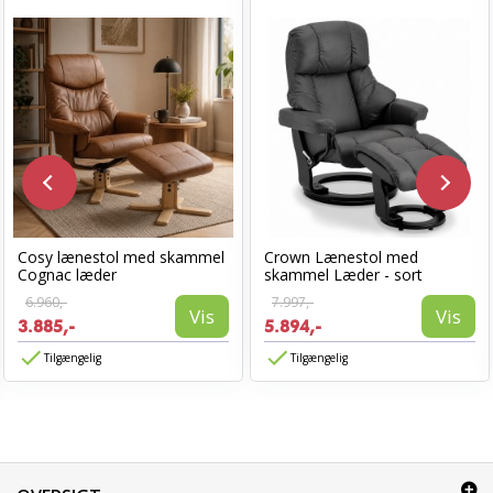
Cosy lænestol med skammel
Crown Lænestol med
Cognac læder
skammel Læder - sort
6.960,-
7.997,-
Vis
Vis
3.885,-
5.894,-
Tilgængelig
Tilgængelig