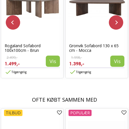
Rogaland Sofabord
Gronvik Sofabord 130 x 65
100x100cm - Brun
cm - Mocca
2.499,-
1.998,-
Vis
Vis
1.499,-
1.398,-
Tilgængelig
Tilgængelig
OFTE KØBT SAMMEN MED
TILBUD
POPULÆR