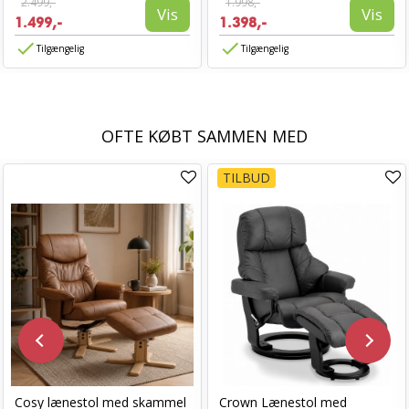
2.499,-
1.998,-
Vis
Vis
1.499,-
1.398,-
Tilgængelig
Tilgængelig
OFTE KØBT SAMMEN MED
TILBUD
Cosy lænestol med skammel
Crown Lænestol med