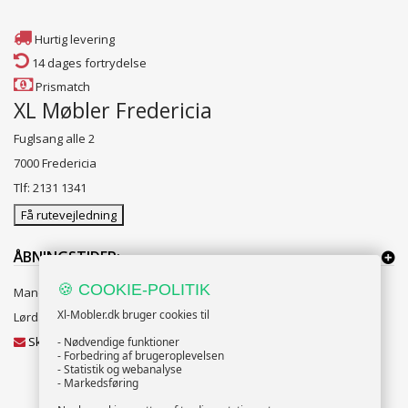
Hurtig levering
14 dages fortrydelse
Prismatch
XL Møbler Fredericia
Fuglsang alle 2
7000 Fredericia
Tlf: 2131 1341
Få rutevejledning
ÅBNINGSTIDER:
🍪 COOKIE-POLITIK
Mandag til Fredag 10:00 til 18:00
Xl-Mobler.dk bruger cookies til
Lørdag og Søndag 10:00 til 16:00
Skriv til vores kundeservice
- Nødvendige funktioner
- Forbedring af brugeroplevelsen
- Statistik og webanalyse
- Markedsføring