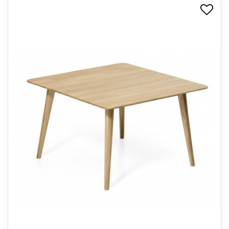
+
SPISESTUE
+
SOVEVÆRELSE
+
KONTORMØBLER
+
OPBEVARING
+
TÆPPER
+
LAMPER
+
ENTREMØBLER
+
HAVEMØBLER
OUTLET