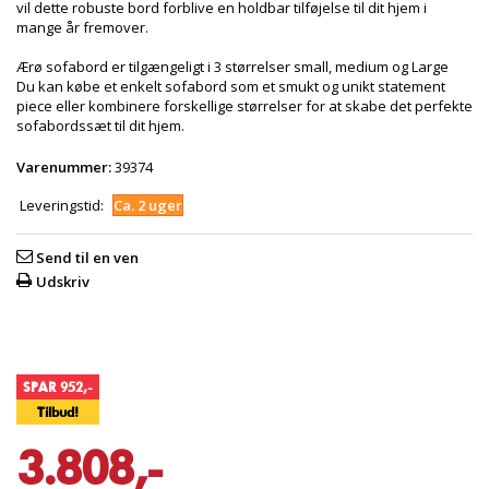
vil dette robuste bord forblive en holdbar tilføjelse til dit hjem i
mange år fremover.
Ærø sofabord er tilgængeligt i 3 størrelser small, medium og Large
Du kan købe et enkelt sofabord som et smukt og unikt statement
piece eller kombinere forskellige størrelser for at skabe det perfekte
sofabordssæt til dit hjem.
Varenummer:
39374
Leveringstid:
Ca. 2 uger
Send til en ven
Udskriv
SPAR 952,-
Tilbud!
3.808,-