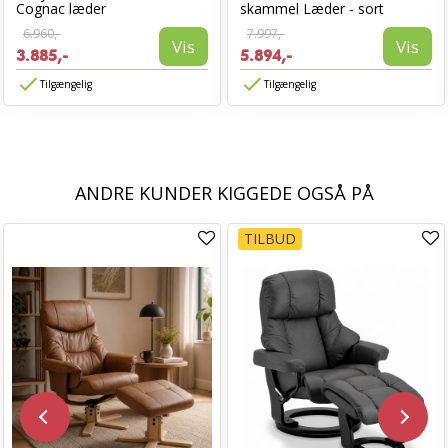
Cognac læder
skammel Læder - sort
6.960,-
7.997,-
Vis
Vis
3.885,-
5.894,-
Tilgængelig
Tilgængelig
ANDRE KUNDER KIGGEDE OGSÅ PÅ
TILBUD