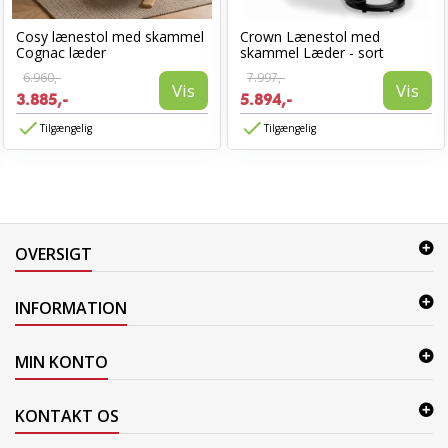
Cosy lænestol med skammel
Crown Lænestol med
Cognac læder
skammel Læder - sort
6.960,-
7.997,-
Vis
Vis
3.885,-
5.894,-
Tilgængelig
Tilgængelig
OVERSIGT
INFORMATION
MIN KONTO
KONTAKT OS