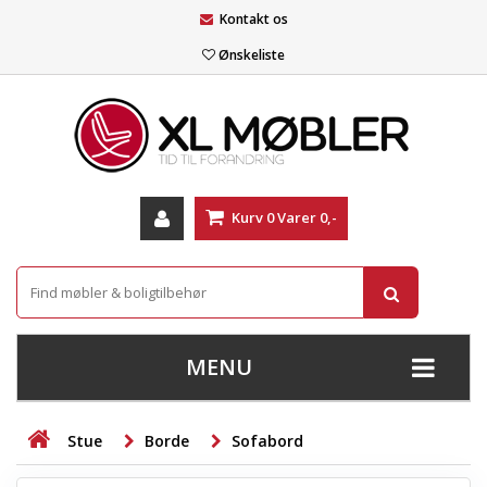
Kontakt os
Ønskeliste
Kurv
0
Varer
0,-
MENU
+
SOFAER
Stue
Borde
Sofabord
+
STUE