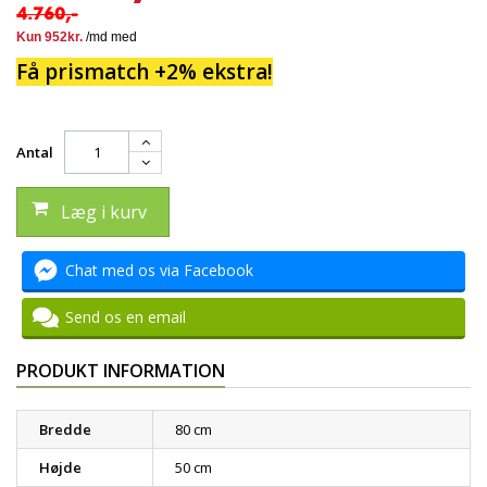
4.760,-
Få prismatch +2% ekstra!
Antal
Læg i kurv
Chat med os via Facebook
Send os en email
PRODUKT INFORMATION
Bredde
80 cm
Højde
50 cm