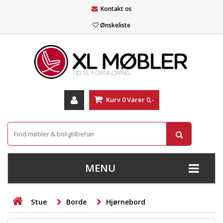
Kontakt os
Ønskeliste
Kurv
0
Varer
0,-
MENU
+
SOFAER
Stue
Borde
Hjørnebord
+
STUE