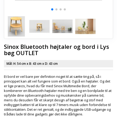
Sinox Bluetooth højtaler og bord i Lys
bøg OUTLET
Mål: H:
54 cm
x B:
43 cm
x D:
43 cm
Et bord er vel bare per definition noget til at sætte ting på, så i
princippet kan alt vel fungere som et bord. Også en højtaler. Og det
er lige præcis, hvad du får med Sinox Multimedie Bord, der
kombinerer en Bluetooth-højtaler med tre ben og en bordplade til at
opfylde dine opbevaringsbehov og musikønsker på samme tid,
mens du desuden får et skarpt design af bøgetræ og stof med
indbygget batteri til at klare op til 7 timers musik uden forbindelse til
stikkontakten. Det er ret genialt, og de indbyggede USB-udgange og
trådløs lade til dine gadgets gør det ikke dårligere.