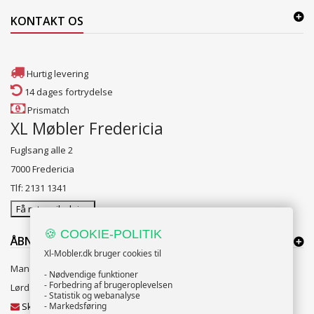
KONTAKT OS
Hurtig levering
14 dages fortrydelse
Prismatch
XL Møbler Fredericia
Fuglsang alle 2
7000 Fredericia
Tlf: 2131 1341
Få rutevejledning
🍪 COOKIE-POLITIK
ÅBNINGSTIDER:
Xl-Mobler.dk bruger cookies til
Mandag til Fredag 10:00 til 18:00
- Nødvendige funktioner
- Forbedring af brugeroplevelsen
Lørdag og Søndag 10:00 til 16:00
- Statistik og webanalyse
Skriv til vores kundeservice
- Markedsføring