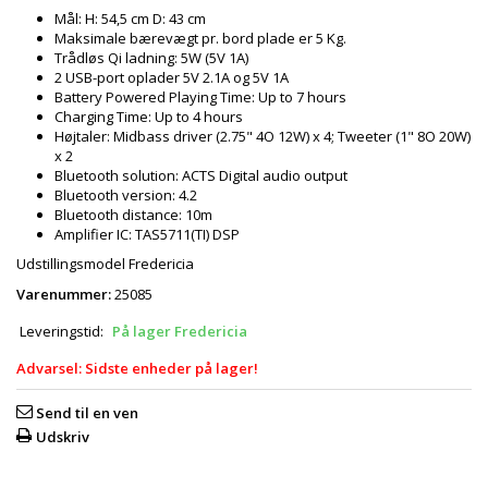
Mål: H: 54,5 cm D: 43 cm
Maksimale bærevægt pr. bord plade er 5 Kg.
Trådløs Qi ladning: 5W (5V 1A)
2 USB-port oplader 5V 2.1A og 5V 1A
Battery Powered Playing Time: Up to 7 hours
Charging Time: Up to 4 hours
Højtaler: Midbass driver (2.75" 4O 12W) x 4; Tweeter (1" 8O 20W)
x 2
Bluetooth solution: ACTS Digital audio output
Bluetooth version: 4.2
Bluetooth distance: 10m
Amplifier IC: TAS5711(TI) DSP
Udstillingsmodel Fredericia
Varenummer:
25085
Leveringstid:
På lager Fredericia
Advarsel: Sidste enheder på lager!
Send til en ven
Udskriv