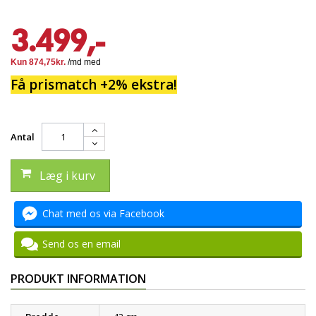
3.499,-
Få prismatch +2% ekstra!
Antal
Læg i kurv
Chat med os via Facebook
Send os en email
PRODUKT INFORMATION