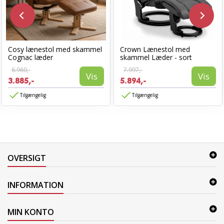
Cosy lænestol med skammel
Crown Lænestol med
Cognac læder
skammel Læder - sort
6.960,-
7.997,-
Vis
Vis
3.885,-
5.894,-
Tilgængelig
Tilgængelig
OVERSIGT
INFORMATION
MIN KONTO