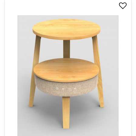
+
SPISESTUE
+
SOVEVÆRELSE
+
KONTORMØBLER
+
OPBEVARING
+
TÆPPER
+
LAMPER
+
ENTREMØBLER
+
HAVEMØBLER
OUTLET