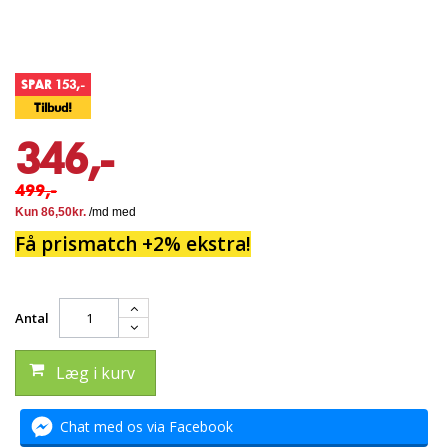
SPAR 153,-
Tilbud!
346,-
499,-
Få prismatch +2% ekstra!
Antal
Læg i kurv
Chat med os via Facebook