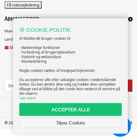
Få rutevejledning
ÅBNINGSTIDER:
🍪 COOKIE-POLITIK
Mandag til Fredag 10:00 til 18:00
Xl-Mobler.dk bruger cookies til
Lørdag og Søndag 10:00 til 16:00
Skriv til vores kundeservice
- Nødvendige funktioner
- Forbedring af brugeroplevelsen
- Statistik og webanalyse
- Markedsføring
Nogle cookies sættes af tredjepartstjenester.
NYHEDSBREV
Du accepterer alle eller udvalgte cookies i nedenstående
bokse. Du kan ændre dine valg og trække dine samtykker
TILMELD
tilbage ved at klikke på det runde ikon nederst til venstre på
din skærm.
Læs mere
ACCEPTER ALLE
© 2025 XL-Møbler ApS | CVR: 39586207 | FREDERICIA | info@xl-mobler.dk
Tilpas Cookies
Chat