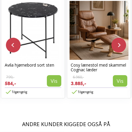
Avila hjørnebord sort sten
Cosy lænestol med skammel
Cognac læder
799,-
6.960,-
Vis
Vis
584,-
3.885,-
Tilgængelig
Tilgængelig
ANDRE KUNDER KIGGEDE OGSÅ PÅ