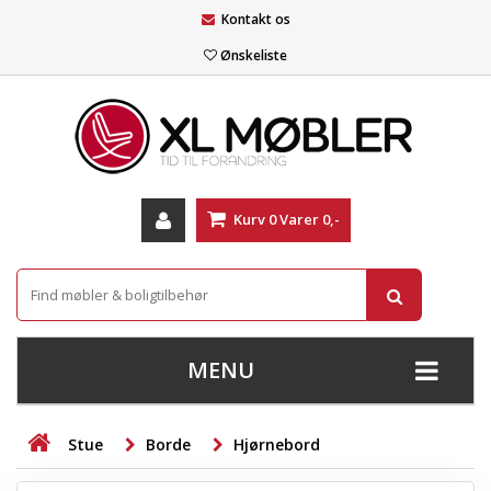
Kontakt os
Ønskeliste
Kurv
0
Varer
0,-
MENU
+
SOFAER
Stue
Borde
Hjørnebord
+
STUE