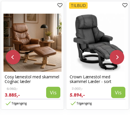
TILBUD
Cosy lænestol med skammel
Crown Lænestol med
Cognac læder
skammel Læder - sort
6.960,-
7.997,-
Vis
Vis
3.885,-
5.894,-
Tilgængelig
Tilgængelig