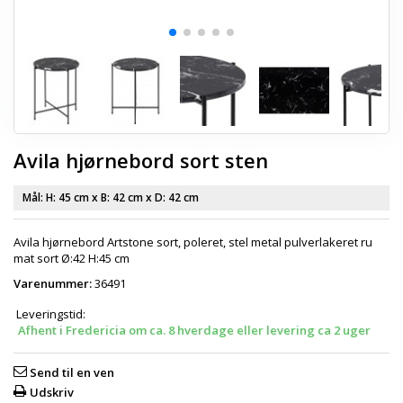
Avila hjørnebord sort sten
Mål: H:
45 cm
x B:
42 cm
x D:
42 cm
Avila hjørnebord Artstone sort, poleret, stel metal pulverlakeret ru
mat sort Ø:42 H:45 cm
Varenummer:
36491
Leveringstid:
Afhent i Fredericia om ca. 8 hverdage eller levering ca 2 uger
Send til en ven
Udskriv