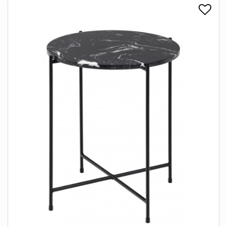
+
SPISESTUE
+
SOVEVÆRELSE
+
KONTORMØBLER
+
OPBEVARING
+
TÆPPER
+
LAMPER
+
ENTREMØBLER
+
HAVEMØBLER
OUTLET