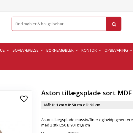
TUE
SOVEVÆRELSE
BØRNEMØBLER
KONTOR
OPBEVARING
Aston tillægsplade sort MDF
Mål: H:
1 cm
x B:
50 cm
x D:
90 cm
Aston tillægsplade massiv/finer eg hvidpigmenteret
med 2 stk L:50 B:90 H:1,8 cm