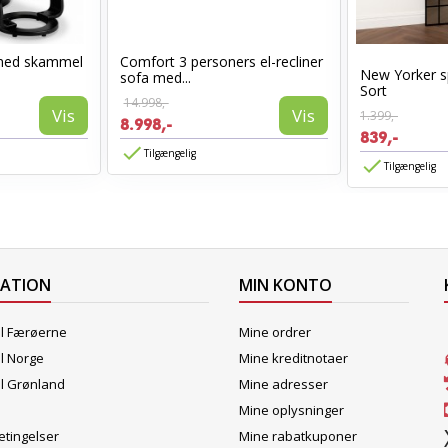
med skammel
Comfort 3 personers el-recliner
New Yorker s
sofa med...
Sort
14.998,-
Vis
Vis
1.399,-
8.998,-
839,-
Tilgængelig
Tilgængelig
MATION
MIN KONTO
il Færøerne
Mine ordrer
il Norge
Mine kreditnotaer
il Grønland
Mine adresser
Mine oplysninger
tingelser
Mine rabatkuponer