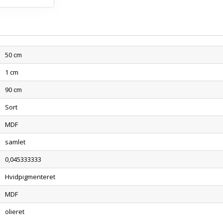
50 cm
1 cm
90 cm
Sort
MDF
samlet
0,045333333
Hvidpigmenteret
MDF
olieret