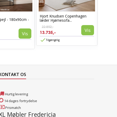
Hjort Knudsen Copenhagen
Cosy læ
pejl - 180x90cm -
læder Hjørnesofa...
Sort læd
22.892,-
6.960,-
Vis
13.735,-
3.885,-
Vis
Tilgængelig
Tilgæn
KONTAKT OS
Hurtig levering
14 dages fortrydelse
Prismatch
XL Møbler Fredericia