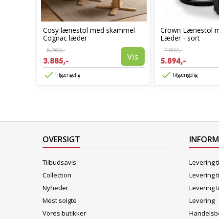
Cosy lænestol med skammel
Crown Lænestol 
stol
Cognac læder
Læder - sort
6.960,-
7.997,-
Vis
3.885,-
5.894,-
Vis
Tilgængelig
Tilgængelig
OVERSIGT
INFOR
Tilbudsavis
Levering t
Collection
Levering t
Nyheder
Levering t
Mest solgte
Levering
Vores butikker
Handelsbe