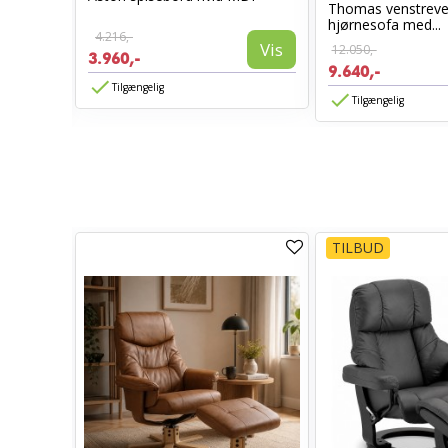
l -
Thomas venstreve
hjørnesofa med...
4.216,-
Vis
12.050,-
3.960,-
Vis
9.640,-
Tilgængelig
Tilgængelig
TILBUD