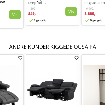
ndt
Drejefod -...
Cognac læde
1.399,-
6.960,-
Vis
849,-
3.885,-
Vis
Tilgængelig
Tilgængelig
ANDRE KUNDER KIGGEDE OGSÅ PÅ