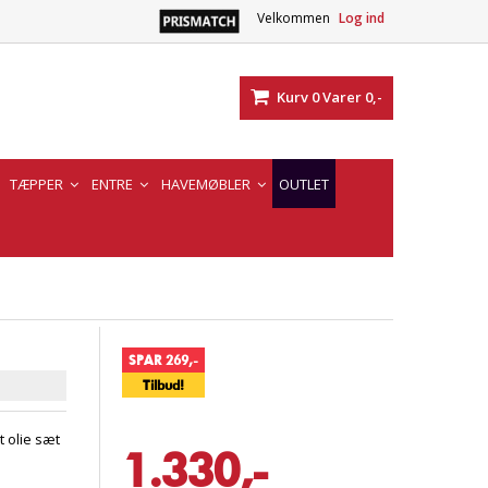
Velkommen
Log ind
Kurv
0
Varer
0,-
TÆPPER
ENTRE
HAVEMØBLER
OUTLET
SPAR 269,-
Tilbud!
 olie sæt
1.330,-