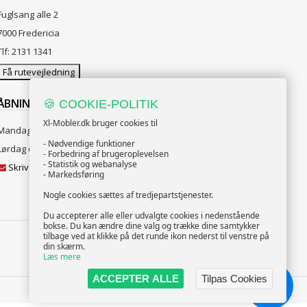
Fuglsang alle 2
7000 Fredericia
Tlf: 2131 1341
Få rutevejledning
ÅBNINGSTIDER:
🍪 COOKIE-POLITIK
Xl-Mobler.dk bruger cookies til
Mandag til Fredag 10:00 til 18:00
- Nødvendige funktioner
Lørdag og Søndag 10:00 til 16:00
- Forbedring af brugeroplevelsen
- Statistik og webanalyse
Skriv til vores kundeservice
- Markedsføring
Nogle cookies sættes af tredjepartstjenester.
Du accepterer alle eller udvalgte cookies i nedenstående
bokse. Du kan ændre dine valg og trække dine samtykker
tilbage ved at klikke på det runde ikon nederst til venstre på
din skærm.
FØLG OS
Læs mere
ACCEPTER ALLE
Tilpas Cookies
Chat!