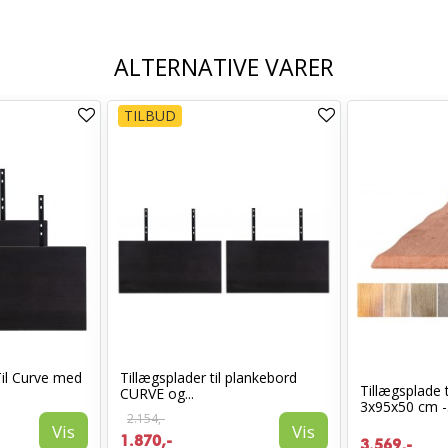
ALTERNATIVE VARER
TILBUD
Til Curve med
Tillægsplader til plankebord
Tillægsplade 
CURVE og...
3x95x50 cm -.
2.154,-
Vis
Vis
1.870,-
3.569,-