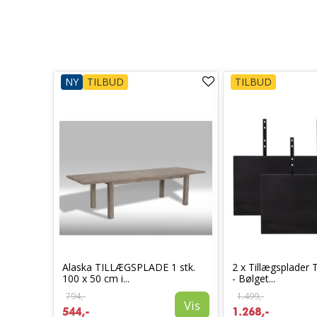
NY
TILBUD
TILBUD
il
Alaska TILLÆGSPLADE 1 stk.
2 x Tillægsplader 
100 x 50 cm i...
- Bølget...
794,-
1.499,-
Vis
Vis
544,-
1.268,-