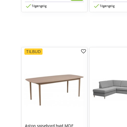
Tilgængelig
Tilgængelig
TILBUD
Aston spisebord hvid MDF