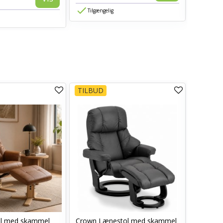
Tilgængelig
Tilgæn
TILBUD
ol med skammel
Crown Lænestol med skammel