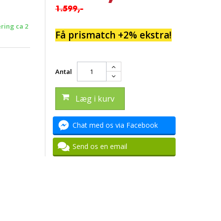
1.599,-
ering ca 2
Få prismatch +2% ekstra!
Antal
Læg i kurv
Chat med os via Facebook
Send os en email