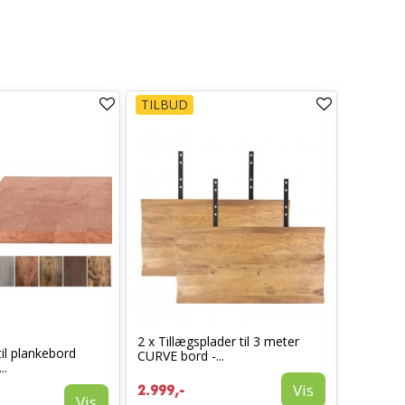
TILBUD
TILBUD
2 x Tillægsplader til 3 meter
2 x Tillæ
til plankebord
CURVE bord -...
CURVE bo
..
2.999,-
Vis
2.999,-
2.294,-
Vis