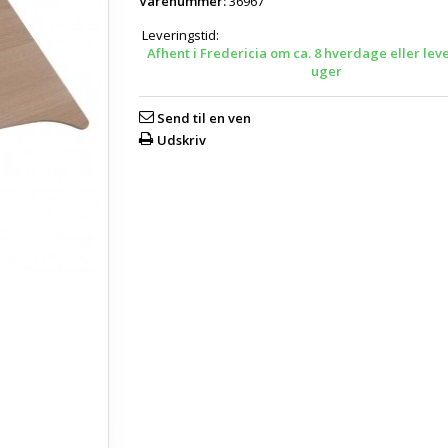
Varenummer:
36967
Leveringstid:
Afhent i Fredericia om ca. 8 hverdage eller lev
uger
Send til en ven
Udskriv