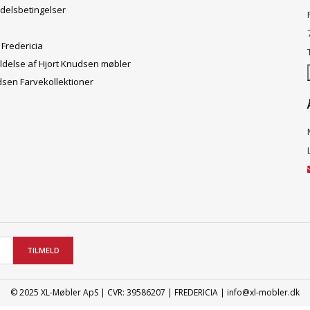
delsbetingelser
 Fredericia
ldelse af Hjort Knudsen møbler
dsen Farvekollektioner
TILMELD
© 2025 XL-Møbler ApS | CVR: 39586207 | FREDERICIA | info@xl-mobler.dk