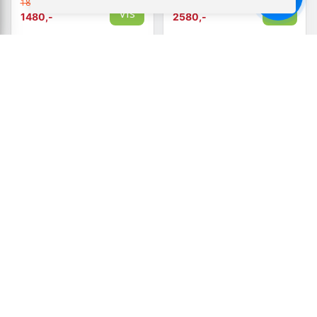
1850,-
3225,-
Chat
Vis
Vis
1480,-
2580,-
Tilgængelig
Tilgængelig
HJORT KNUDSEN
HJORT KNUDSEN
FREDERICIA
FREDERICIA
SPISEBORDSSTOL ÆGTE
SPISEBORDSSTOL ÆGTE
LÆDER
LÆDER