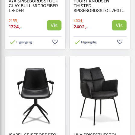
AYA SPISEBORDSSTOL -
HJORT KNUDSEN
CLAY BULL MICROFIBER
THISTED
LÆDER
SPISEBORDSSTOL ÆGTE
LÆDER
2155,-
4004,-
Vis
Vis
1724,-
2402,-
Tilgængelig
Tilgængelig
ISABEL SPISEBORDSTOL
LILY SPISESTUESTOL