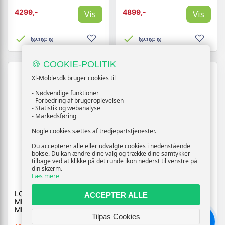
4299,-
4899,-
Vis
Vis
Tilgængelig
Tilgængelig
🍪 COOKIE-POLITIK
Xl-Mobler.dk bruger cookies til
- Nødvendige funktioner
- Forbedring af brugeroplevelsen
- Statistik og webanalyse
- Markedsføring
Nogle cookies sættes af tredjepartstjenester.
Du accepterer alle eller udvalgte cookies i nedenstående
bokse. Du kan ændre dine valg og trække dine samtykker
tilbage ved at klikke på det runde ikon nederst til venstre på
din skærm.
Læs mere
LOTUS SPISEBORDSSTOL
LOTUS SPISEBORDSSTOL
ACCEPTER ALLE
MED ARMLÆN - BRUN
MED ARMLÆN - SORT
MICRO LÆDER BULL
SEMIANILINLÆDER
Tilpas Cookies