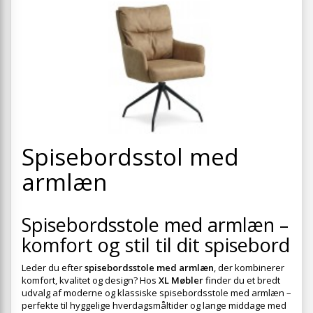
+
SPISESTUE
+
SOVEVÆRELSE
+
KONTORMØBLER
+
OPBEVARING
+
TÆPPER
+
Spisebordsstol med
LAMPER
armlæn
+
ENTREMØBLER
+
HAVEMØBLER
Spisebordsstole med armlæn –
OUTLET
komfort og stil til dit spisebord
Leder du efter
spisebordsstole med armlæn
, der kombinerer
komfort, kvalitet og design? Hos
XL Møbler
finder du et bredt
udvalg af moderne og klassiske spisebordsstole med armlæn –
perfekte til hyggelige hverdagsmåltider og lange middage med