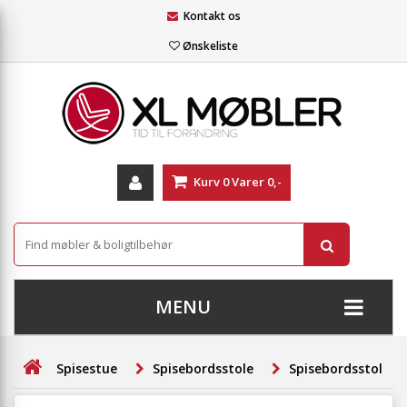
Kontakt os
Ønskeliste
Kurv
0
Varer
0,-
MENU
+
SOFAER
Spisestue
Spisebordsstole
Spisebordsstol m
+
STUE