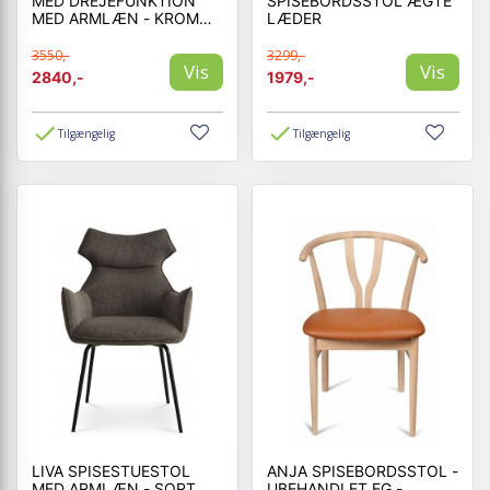
MED DREJEFUNKTION
SPISEBORDSSTOL ÆGTE
MED ARMLÆN - KROM
LÆDER
STEL - NOUGAT LÆDER
3550,-
3299,-
Vis
Vis
2840,-
1979,-
Tilgængelig
Tilgængelig
LIVA SPISESTUESTOL
ANJA SPISEBORDSSTOL -
MED ARMLÆN - SORT
UBEHANDLET EG -