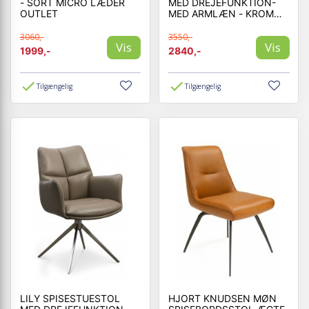
- SORT MICRO LÆDER
MED DREJEFUNKTION-
OUTLET
MED ARMLÆN - KROM
STEL - SORT LÆDER
3060,-
3550,-
Vis
Vis
1999,-
2840,-
Tilgængelig
Tilgængelig
LILY SPISESTUESTOL
HJORT KNUDSEN MØN