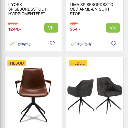
I_YORK
LIMA SPISEBORDSSTOL
SPISEBORDSSTOL I
MED ARMLÆN SORT
HVIDPIGMENTERET
STOF
OLIERET EG
2199,-
799,-
Vis
Vis
1244,-
554,-
Tilgængelig
Tilgængelig
TILBUD
TILBUD