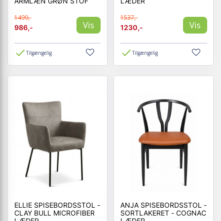
ARMLÆN GRØN STOF
LÆDER
1499,-
1537,-
Vis
Vis
986,-
1230,-
Tilgængelig
Tilgængelig
ELLIE SPISEBORDSSTOL -
ANJA SPISEBORDSSTOL -
CLAY BULL MICROFIBER
SORTLAKERET - COGNAC
LÆDER
LÆDER