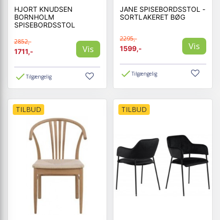
HJORT KNUDSEN
JANE SPISEBORDSSTOL -
BORNHOLM
SORTLAKERET BØG
SPISEBORDSSTOL
2295,-
2852,-
Vis
Vis
1599,-
1711,-
Tilgængelig
Tilgængelig
TILBUD
TILBUD