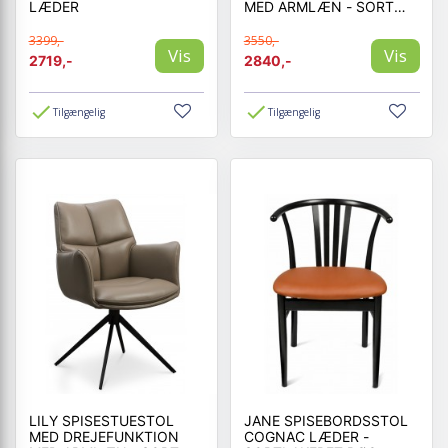
LÆDER
MED ARMLÆN - SORT
STEL - SORT LÆDER
3399,-
3550,-
Vis
Vis
2719,-
2840,-
Tilgængelig
Tilgængelig
LILY SPISESTUESTOL
JANE SPISEBORDSSTOL
MED DREJEFUNKTION
COGNAC LÆDER -