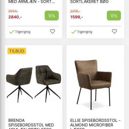
MED ARMLÆN - SORT
SORTLAKERET BØG
STEL - NOUGAT LÆDER
3550,-
2295,-
Vis
Vis
2840,-
1599,-
Tilgængelig
Tilgængelig
TILBUD
BRENDA
ELLIE SPISEBORDSSTOL -
SPISEBORDSSTOL MED
ALMOND MICROFIBER