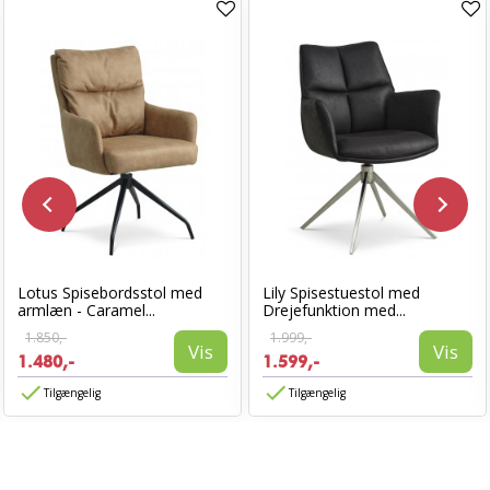
Lotus Spisebordsstol med
Lily Spisestuestol med
armlæn - Caramel...
Drejefunktion med...
1.850,-
1.999,-
Vis
Vis
1.480,-
1.599,-
Tilgængelig
Tilgængelig