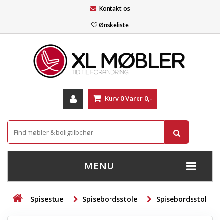
Kontakt os
Ønskeliste
Kurv
0
Varer
0,-
MENU
+
SOFAER
Spisestue
Spisebordsstole
Spisebordsstol m
+
STUE