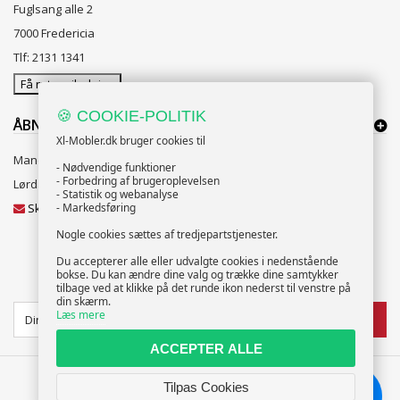
Fuglsang alle 2
7000 Fredericia
Tlf: 2131 1341
Få rutevejledning
🍪 COOKIE-POLITIK
ÅBNINGSTIDER:
Xl-Mobler.dk bruger cookies til
Mandag til Fredag 10:00 til 18:00
- Nødvendige funktioner
- Forbedring af brugeroplevelsen
Lørdag og Søndag 10:00 til 16:00
- Statistik og webanalyse
Skriv til vores kundeservice
- Markedsføring
Nogle cookies sættes af tredjepartstjenester.
Du accepterer alle eller udvalgte cookies i nedenstående
bokse. Du kan ændre dine valg og trække dine samtykker
NYHEDSBREV
tilbage ved at klikke på det runde ikon nederst til venstre på
din skærm.
Læs mere
TILMELD
ACCEPTER ALLE
Tilpas Cookies