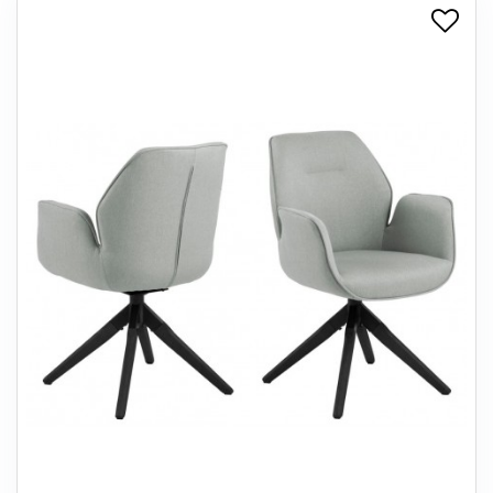
+
SPISESTUE
+
SOVEVÆRELSE
+
KONTORMØBLER
+
OPBEVARING
+
TÆPPER
+
LAMPER
+
ENTREMØBLER
+
HAVEMØBLER
OUTLET