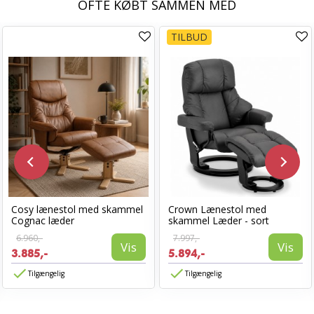
OFTE KØBT SAMMEN MED
TILBUD
Cosy lænestol med skammel
Crown Lænestol med
Cognac læder
skammel Læder - sort
6.960,-
7.997,-
Vis
Vis
3.885,-
5.894,-
Tilgængelig
Tilgængelig