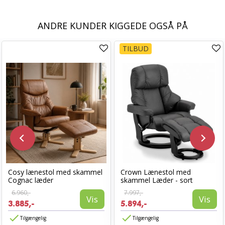
ANDRE KUNDER KIGGEDE OGSÅ PÅ
TILBUD
Cosy lænestol med skammel
Crown Lænestol med
Cognac læder
skammel Læder - sort
6.960,-
7.997,-
Vis
Vis
3.885,-
5.894,-
Tilgængelig
Tilgængelig