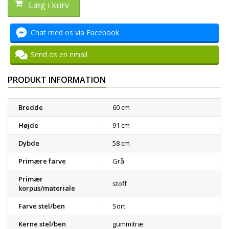
Læg i kurv
Chat med os via Facebook
Send os en email
PRODUKT INFORMATION
Bredde
60 cm
Højde
91 cm
Dybde
58 cm
Primære farve
Grå
Primær
stoff
korpus/materiale
Farve stel/ben
Sort
Kerne stel/ben
gummitræ