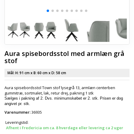
Aura spisebordsstol med armlæn grå
stof
Mål: H:
91 cm
x B:
60 cm
x D:
58 cm
Aura spisebordsstol Town stof lysegrå 13, armlæn centerben
gummitræ, sortmalet, lak, retur drej, pakning 1 stk
Sælges i pakning af 2. Dvs. minimumskøbet er 2. stk. Prisen er dog
angivet pr. stk.
Varenummer:
36935
Leveringstid:
Afhent i Fredericia om ca. 8 hverdage eller levering ca 2 uger