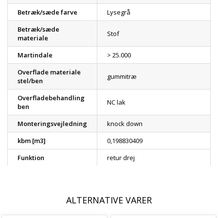
Betræk/sæde farve
Lysegrå
Betræk/sæde
Stof
materiale
Martindale
> 25.000
Overflade materiale
gummitræ
stel/ben
Overfladebehandling
NC lak
ben
Monteringsvejledning
knock down
kbm [m3]
0,198830409
Funktion
retur drej
ALTERNATIVE VARER