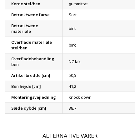
Kerne stel/ben
gummitræ
Betræk/sæde farve
Sort
Betræk/sæde
birk
materiale
Overflade materiale
birk
stel/ben
Overfladebehandling
NC lak
ben
Artikel bredde [cm]
50,5
Ben højde [cm]
41,2
Monteringsvejledning
knock down
Sæde dybde [cm]
38,7
ALTERNATIVE VARER