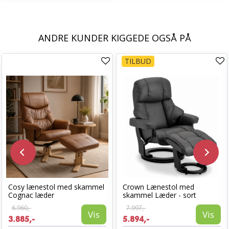
ANDRE KUNDER KIGGEDE OGSÅ PÅ
TILBUD
Cosy lænestol med skammel
Crown Lænestol med
Cognac læder
skammel Læder - sort
6.960,-
7.997,-
Vis
Vis
3.885,-
5.894,-