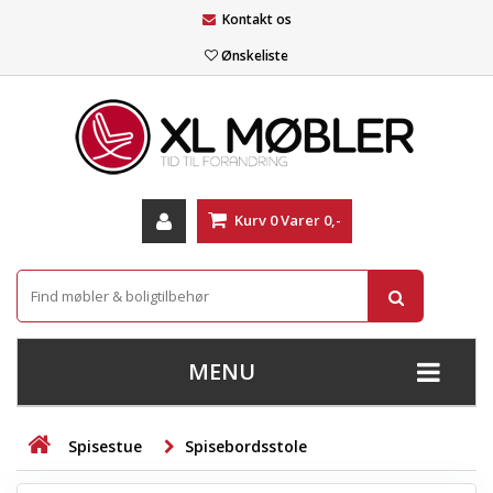
Kontakt os
Ønskeliste
Kurv
0
Varer
0,-
MENU
+
SOFAER
Spisestue
Spisebordsstole
+
STUE