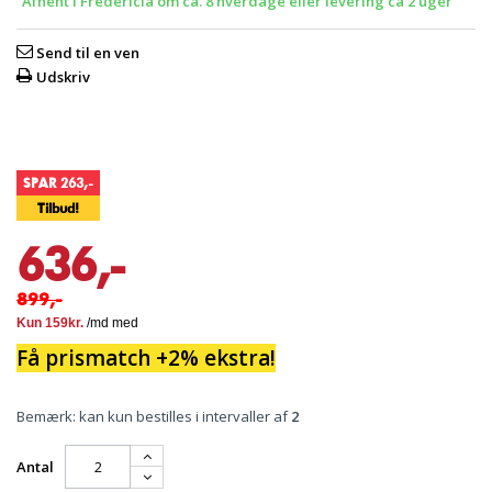
Afhent i Fredericia om ca. 8 hverdage eller levering ca 2 uger
Send til en ven
Udskriv
SPAR 263,-
Tilbud!
636,-
899,-
Få prismatch +2% ekstra!
Bemærk: kan kun bestilles i intervaller af
2
Antal