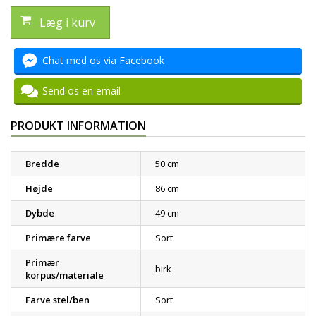
Læg i kurv
Chat med os via Facebook
Send os en email
PRODUKT INFORMATION
Bredde
50 cm
Højde
86 cm
Dybde
49 cm
Primære farve
Sort
Primær
birk
korpus/materiale
Farve stel/ben
Sort