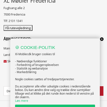
XL Møbler Fredericia
Fuglsang alle 2
7000 Fredericia
Tlf: 2131 1341
Få rutevejledning
ÅBNINGSTIDER:
🍪 COOKIE-POLITIK
Mandag til Fredag 10:00 til 18:00
Xl-Mobler.dk bruger cookies til
Lørdag og Søndag 10:00 til 16:00
Skriv til vores kundeservice
- Nødvendige funktioner
- Forbedring af brugeroplevelsen
- Statistik og webanalyse
- Markedsføring
Nogle cookies sættes af tredjepartstjenester.
NYHEDSBREV
Du accepterer alle eller udvalgte cookies i nedenstående
bokse. Du kan ændre dine valg og trække dine samtykker
TILMELD
tilbage ved at klikke på det runde ikon nederst til venstre på
din skærm.
Læs mere