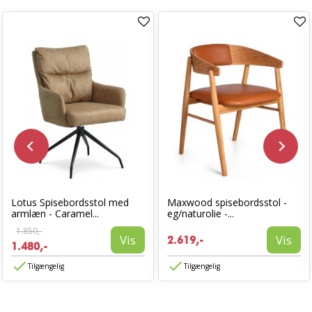
Lotus Spisebordsstol med
Maxwood spisebordsstol -
armlæn - Caramel...
eg/naturolie -...
1.850,-
Vis
Vis
2.619,-
1.480,-
Tilgængelig
Tilgængelig