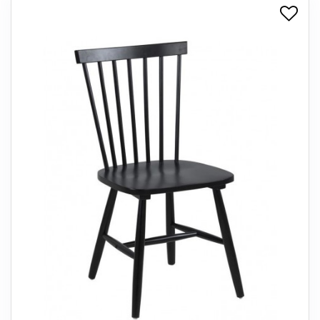
+
SPISESTUE
+
SOVEVÆRELSE
+
KONTORMØBLER
+
OPBEVARING
+
TÆPPER
+
LAMPER
+
ENTREMØBLER
+
HAVEMØBLER
OUTLET