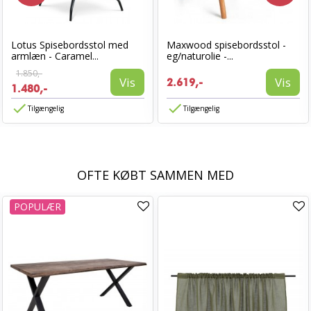
Lotus Spisebordsstol med
Maxwood spisebordsstol -
armlæn - Caramel...
eg/naturolie -...
1.850,-
Vis
Vis
2.619,-
1.480,-
Tilgængelig
Tilgængelig
OFTE KØBT SAMMEN MED
POPULÆR