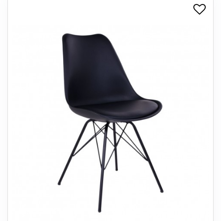
+
SPISESTUE
+
SOVEVÆRELSE
+
KONTORMØBLER
+
OPBEVARING
+
TÆPPER
+
LAMPER
+
ENTREMØBLER
+
HAVEMØBLER
OUTLET