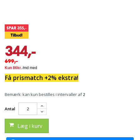
SPAR 355,-
Tilbud!
344,-
699,-
Få prismatch +2% ekstra!
Bemærk: kan kun bestilles i intervaller af
2
Antal
Læg i kurv