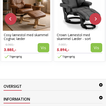
Cosy lænestol med skammel
Crown Lænestol med
Cognac læder
skammel Læder - sort
6.960,-
7.997,-
Vis
Vis
3.885,-
5.894,-
Tilgængelig
Tilgængelig
OVERSIGT
INFORMATION