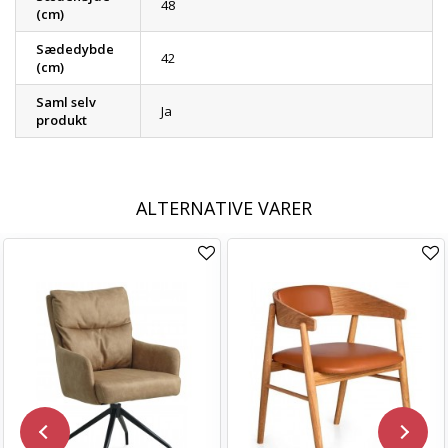
48
(cm)
Sædedybde
42
(cm)
Saml selv
Ja
produkt
ALTERNATIVE VARER