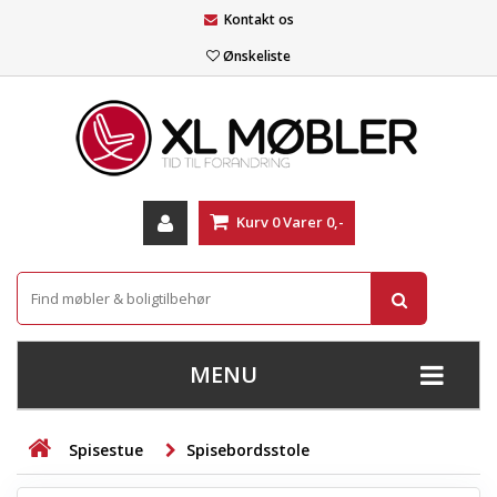
Kontakt os
Ønskeliste
Kurv
0
Varer
0,-
MENU
+
SOFAER
Spisestue
Spisebordsstole
+
STUE