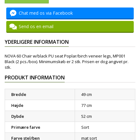
Chat med os via Facebook
Send os en email
YDERLIGERE INFORMATION
NOVA 60 Chair w/black PU seat Poplar/birch veneer legs, MP001
Black (2 pcs./box). Minimumskøb er 2 stk. Prisen er dog angivet pr.
stk.
PRODUKT INFORMATION
Bredde
49 cm
Højde
77 cm
Dybde
52 cm
Primære farve
Sort
Farve stel/ben
mat sort