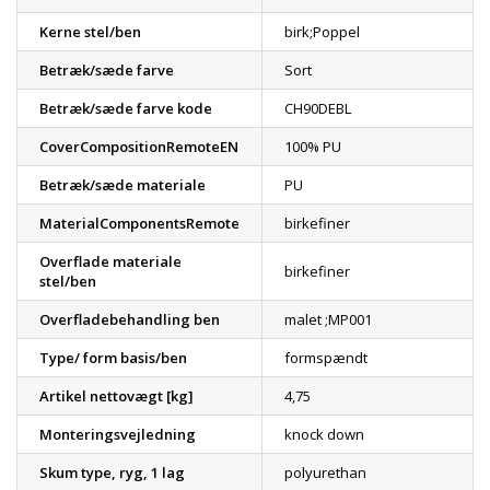
Kerne stel/ben
birk;Poppel
Betræk/sæde farve
Sort
Betræk/sæde farve kode
CH90DEBL
CoverCompositionRemoteEN
100% PU
Betræk/sæde materiale
PU
MaterialComponentsRemote
birkefiner
Overflade materiale
birkefiner
stel/ben
Overfladebehandling ben
malet ;MP001
Type/ form basis/ben
formspændt
Artikel nettovægt [kg]
4,75
Monteringsvejledning
knock down
Skum type, ryg, 1 lag
polyurethan