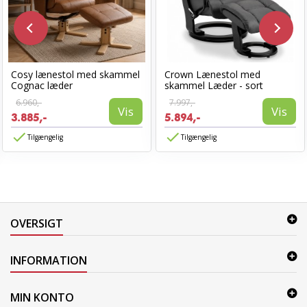
Cosy lænestol med skammel
Crown Lænestol med
Cognac læder
skammel Læder - sort
6.960,-
7.997,-
Vis
Vis
3.885,-
5.894,-
Tilgængelig
Tilgængelig
OVERSIGT
INFORMATION
MIN KONTO