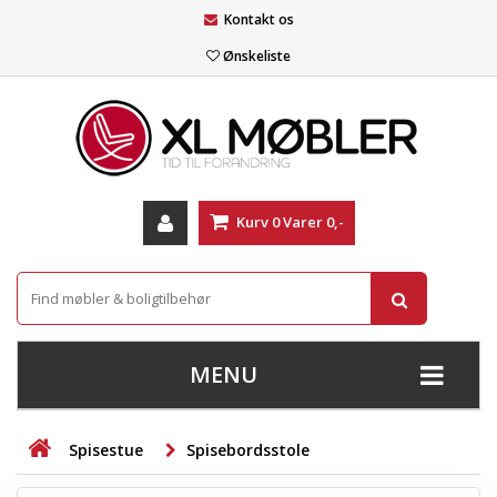
Kontakt os
Ønskeliste
Kurv
0
Varer
0,-
MENU
+
SOFAER
Spisestue
Spisebordsstole
+
STUE