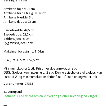
Benhøjde: 43 cm
Armlæns højde: 28 cm
Armlæns højde fra gulv: 72 cm
Armlæns bredde: 3 cm
Armlæns dybde: 23 cm
Sædebredde: 49,5 cm
Sædedybde: 52,5 cm
Siddehøjde: 45 cm
Ryglænshøjde: 37 cm
Maksimal belastning: 110 kg
B: 49,5 x H: 77 x D: 52,5 cm
Minimumskøb er 2 stk. Prisen er dog angivet pr. stk.
OBS: Sælges kun i pakning af 2 stk. Denne spisebordsstol sælges kun
i sæt af 2, og minimumskøb er derfor 2 stk. Prisen er angivet pr. stk.
Varenummer:
27333
Leveringstid:
Afhent i Fredericia om ca. 8 hverdage eller levering ca 2 uger