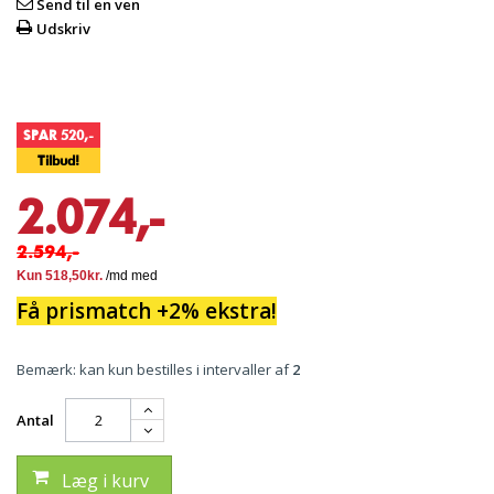
Send til en ven
Udskriv
SPAR 520,-
Tilbud!
2.074,-
2.594,-
Få prismatch +2% ekstra!
Bemærk: kan kun bestilles i intervaller af
2
Antal
Læg i kurv