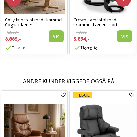
Cosy lænestol med skammel
Crown Lænestol med
Cognac læder
skammel Læder - sort
6.960,-
7.997,-
Vis
Vis
3.885,-
5.894,-
Tilgængelig
Tilgængelig
ANDRE KUNDER KIGGEDE OGSÅ PÅ
TILBUD