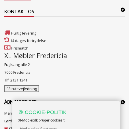
KONTAKT OS
Hurtig levering
14 dages fortrydelse
Prismatch
XL Møbler Fredericia
Fuglsang alle 2
7000 Fredericia
Tlf: 2131 1341
Få rutevejledning
ÅBNINGSTIDER:
🍪 COOKIE-POLITIK
Mandag til Fredag 10:00 til 18:00
Xl-Mobler.dk bruger cookies til
Lørdag og Søndag 10:00 til 16:00
Skriv til vores kundeservice
- Nødvendige funktioner