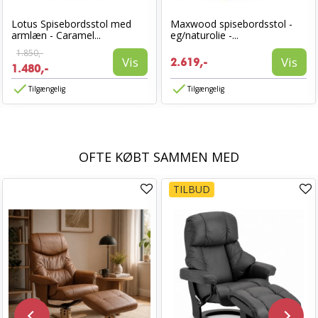
Lotus Spisebordsstol med
Maxwood spisebordsstol -
armlæn - Caramel...
eg/naturolie -...
1.850,-
Vis
Vis
2.619,-
1.480,-
Tilgængelig
Tilgængelig
OFTE KØBT SAMMEN MED
TILBUD