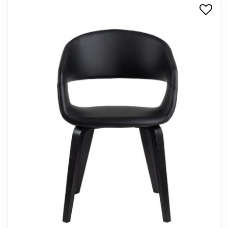
+
SPISESTUE
+
SOVEVÆRELSE
+
KONTORMØBLER
+
OPBEVARING
+
TÆPPER
+
LAMPER
+
ENTREMØBLER
+
HAVEMØBLER
OUTLET