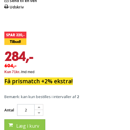
Send til en ven
Udskriv
SPAR 320,-
Tilbud!
284,-
604,-
Få prismatch +2% ekstra!
Bemærk: kan kun bestilles i intervaller af
2
Antal
Læg i kurv