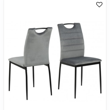
+
SPISESTUE
+
SOVEVÆRELSE
+
KONTORMØBLER
+
OPBEVARING
+
TÆPPER
+
LAMPER
+
ENTREMØBLER
+
HAVEMØBLER
OUTLET