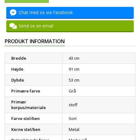
Chat med os via Facebook
Send os en email
PRODUKT INFORMATION
Bredde
43 cm
Højde
91 cm
Dybde
53 cm
Primære farve
Grå
Primær
stoff
korpus/materiale
Farve stel/ben
Sort
Kerne stel/ben
Metal