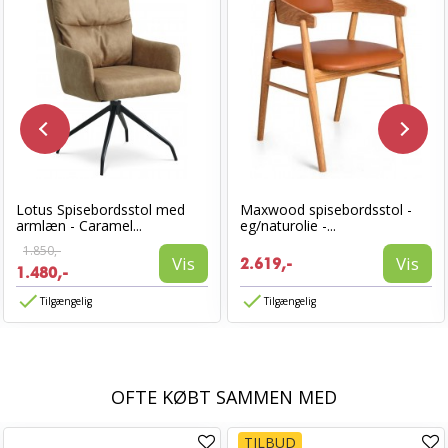
Lotus Spisebordsstol med
Maxwood spisebordsstol -
armlæn - Caramel...
eg/naturolie -...
1.850,-
Vis
Vis
2.619,-
1.480,-
Tilgængelig
Tilgængelig
OFTE KØBT SAMMEN MED
TILBUD