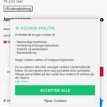
Tlf: 2131 1341
Få rutevejledning
ÅBNINGSTIDER:
🍪 COOKIE-POLITIK
Mandag til Fredag 10:00 til 18:00
Xl-Mobler.dk bruger cookies til
Lørdag og Søndag 10:00 til 16:00
Skriv til vores kundeservice
- Nødvendige funktioner
- Forbedring af brugeroplevelsen
- Statistik og webanalyse
- Markedsføring
Nogle cookies sættes af tredjepartstjenester.
NYHEDSBREV
Du accepterer alle eller udvalgte cookies i nedenstående
bokse. Du kan ændre dine valg og trække dine samtykker
TILMELD
tilbage ved at klikke på det runde ikon nederst til venstre på
din skærm.
Læs mere
ACCEPTER ALLE
© 2025 XL-Møbler ApS | CVR: 39586207 | FREDERICIA | info@xl-mobler.dk
Tilpas Cookies
Chat