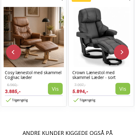
Cosy lænestol med skammel
Crown Lænestol med
Cognac læder
skammel Læder - sort
6.960,-
7.997,-
Vis
Vis
3.885,-
5.894,-
Tilgængelig
Tilgængelig
ANDRE KUNDER KIGGEDE OGSÅ PÅ