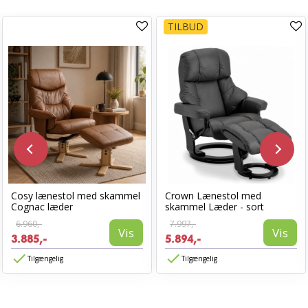
TILBUD
Cosy lænestol med skammel
Crown Lænestol med
Cognac læder
skammel Læder - sort
6.960,-
7.997,-
Vis
Vis
3.885,-
5.894,-
Tilgængelig
Tilgængelig