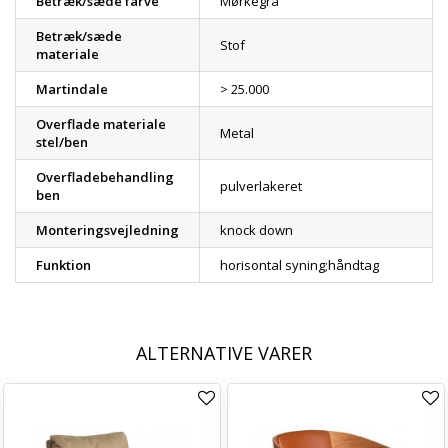
Betræk/sæde farve
Mørkegrå
Betræk/sæde
Stof
materiale
Martindale
> 25.000
Overflade materiale
Metal
stel/ben
Overfladebehandling
pulverlakeret
ben
Monteringsvejledning
knock down
Funktion
horisontal syning;håndtag
ALTERNATIVE VARER