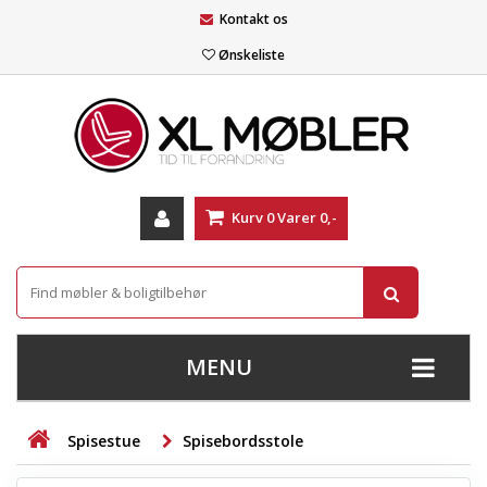
Kontakt os
Ønskeliste
Kurv
0
Varer
0,-
MENU
+
SOFAER
Spisestue
Spisebordsstole
+
STUE