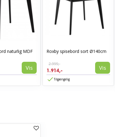
ord naturlig MDF
Roxby spisebord sort Ø140cm
Hammel 
– Ø140 c
2.999,-
Vis
Vis
1.914,-
11.535,
Tilgængelig
Tilgæn