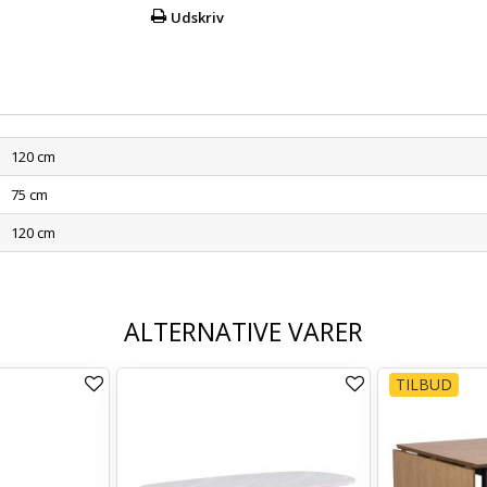
Udskriv
120 cm
75 cm
120 cm
ALTERNATIVE VARER
TILBUD