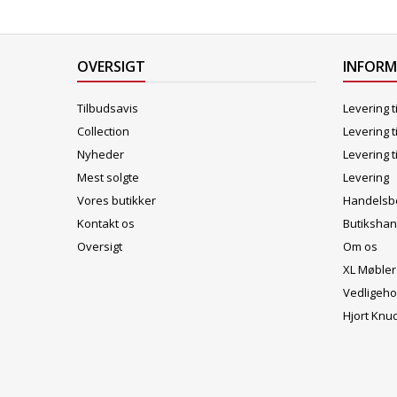
OVERSIGT
INFOR
Tilbudsavis
Levering t
Collection
Levering t
Nyheder
Levering t
Mest solgte
Levering
Vores butikker
Handelsbe
Kontakt os
Butikshan
Oversigt
Om os
XL Møbler
Vedligeho
Hjort Knu