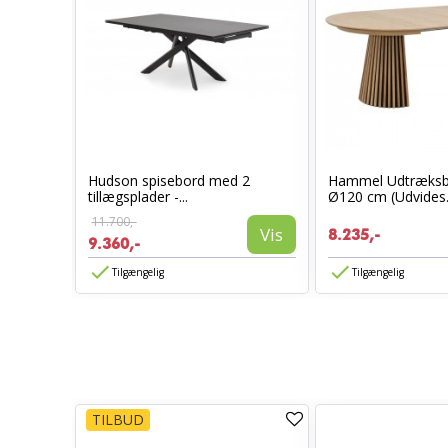
ed
Hudson spisebord med 2
Hammel Udtræksbo
tillægsplader -...
Ø120 cm (Udvides.
11.700,-
Vis
Vis
8.235,-
9.360,-
Tilgængelig
Tilgængelig
TILBUD