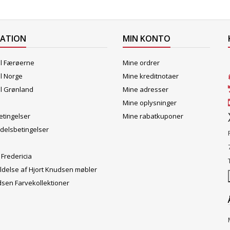
MATION
MIN KONTO
il Færøerne
Mine ordrer
il Norge
Mine kreditnotaer
il Grønland
Mine adresser
Mine oplysninger
tingelser
Mine rabatkuponer
delsbetingelser
 Fredericia
ldelse af Hjort Knudsen møbler
dsen Farvekollektioner