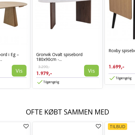
Roxby spiseb
rd i Eg –
Gronvik Ovalt spisebord
..
180x90cm -...
3.299,-
1.699,-
Vis
Vis
1.979,-
Tilgængelig
Tilgængelig
OFTE KØBT SAMMEN MED
TILBUD