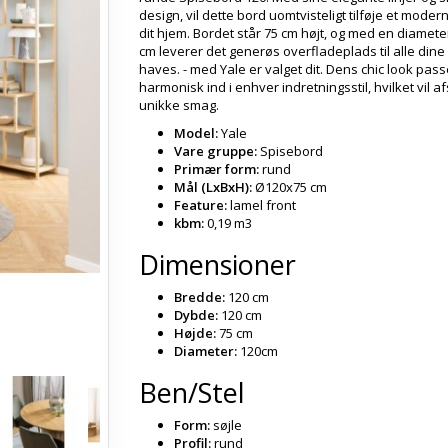
design, vil dette bord uomtvisteligt tilføje et moderne
dit hjem. Bordet står 75 cm højt, og med en diamete
cm leverer det generøs overfladeplads til alle dine
haves. - med Yale er valget dit. Dens chic look pass
harmonisk ind i enhver indretningsstil, hvilket vil af
unikke smag.
Model:
Yale
Vare gruppe:
Spisebord
Primær form:
rund
Mål (LxBxH):
Ø120x75 cm
Feature:
lamel front
kbm:
0,19 m3
Dimensioner
Bredde:
120 cm
Dybde:
120 cm
Højde:
75 cm
Diameter:
120cm
Ben/Stel
Form:
søjle
Profil:
rund