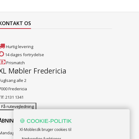
KONTAKT OS
Hurtig levering
14 dages fortrydelse
Prismatch
XL Møbler Fredericia
Fuglsang alle 2
7000 Fredericia
Tlf: 2131 1341
Få rutevejledning
ÅBNINGSTIDER:
🍪 COOKIE-POLITIK
Xl-Mobler.dk bruger cookies til
Mandag til Fredag 10:00 til 18:00
- Nødvendige funktioner