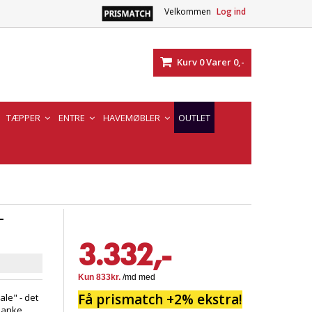
Velkommen
Log ind
Kurv
0
Varer
0,-
TÆPPER
ENTRE
HAVEMØBLER
OUTLET
-
3.332,-
Få prismatch +2% ekstra!
ale" - det
slanke