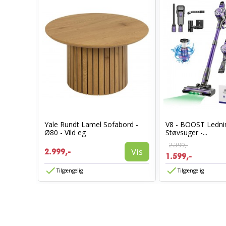
Yale Rundt Lamel Sofabord -
V8 - BOOST Lednin
Ø80 - Vild eg
Støvsuger -...
2.399,-
Vis
2.999,-
1.599,-
Tilgængelig
Tilgængelig