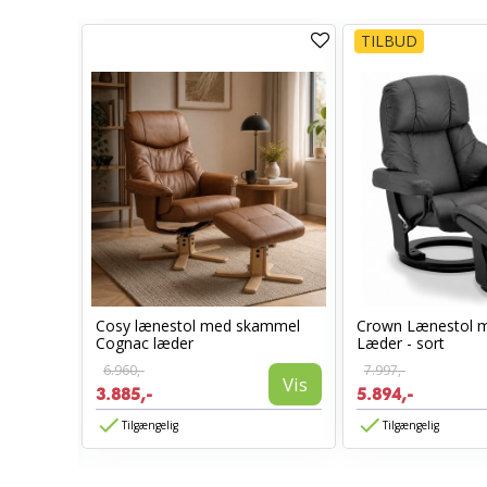
TILBUD
Cosy lænestol med skammel
Crown Lænestol 
stol
Cognac læder
Læder - sort
6.960,-
7.997,-
Vis
3.885,-
5.894,-
Vis
Tilgængelig
Tilgængelig