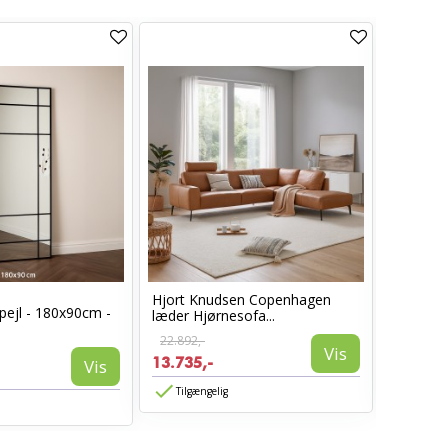
Hjort Knudsen Copenhagen
Cosy læ
pejl - 180x90cm -
læder Hjørnesofa...
Sort læd
22.892,-
6.960,-
Vis
13.735,-
3.885,-
Vis
Tilgængelig
Tilgæn