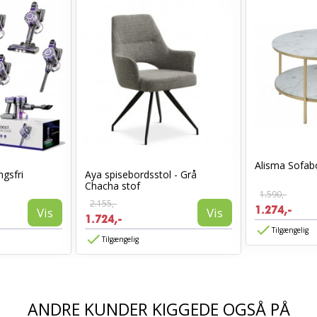
Alisma Sofabo
gsfri
Aya spisebordsstol - Grå
Chacha stof
1.590,-
2.155,-
1.274,-
Vis
Vis
1.724,-
Tilgængelig
Tilgængelig
ANDRE KUNDER KIGGEDE OGSÅ PÅ