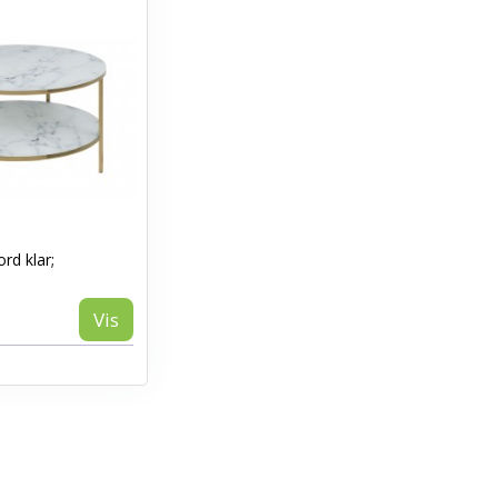
rd klar;
Vis