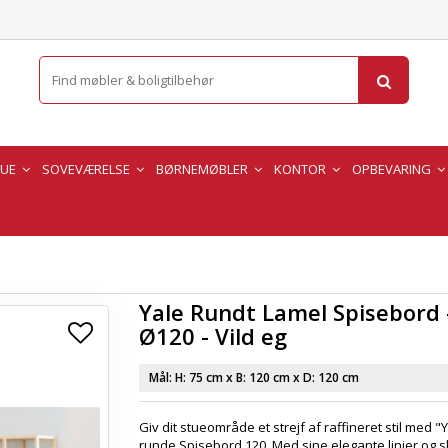
TUE
SOVEVÆRELSE
BØRNEMØBLER
KONTOR
OPBEVARING
Yale Rundt Lamel Spisebord 
Ø120 - Vild eg
Mål: H:
75 cm
x B:
120 cm
x D:
120 cm
Giv dit stueområde et strejf af raffineret stil med "Y
runde Spisebord 120. Med sine elegante linjer og 