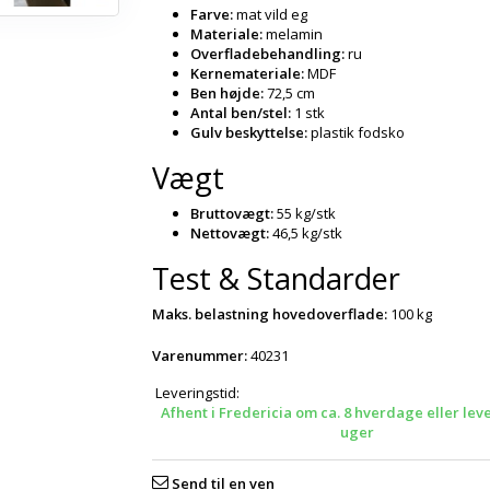
Farve:
mat vild eg
Materiale:
melamin
Overfladebehandling:
ru
Kernemateriale:
MDF
Ben højde:
72,5 cm
Antal ben/stel:
1 stk
Gulv beskyttelse:
plastik fodsko
Vægt
Bruttovægt:
55 kg/stk
Nettovægt:
46,5 kg/stk
Test & Standarder
Maks. belastning hovedoverflade:
100 kg
Varenummer:
40231
Leveringstid:
Afhent i Fredericia om ca. 8 hverdage eller lev
uger
Send til en ven