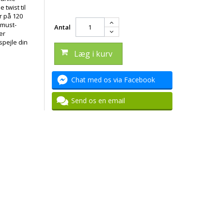
 twist til
r på 120
 must-
Antal
er
spejle din
Læg i kurv
Chat med os via Facebook
Send os en email