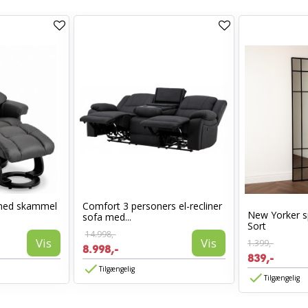
med skammel
Comfort 3 personers el-recliner
New Yorker s
sofa med...
Sort
14.998,-
Vis
Vis
1.399,-
8.998,-
839,-
Tilgængelig
Tilgængelig