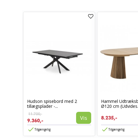
ieret
Hudson spisebord med 2
Hammel Udtræksbo
tillægsplader -...
Ø120 cm (Udvides.
Vis
11.700,-
Vis
8.235,-
9.360,-
Tilgængelig
Tilgængelig