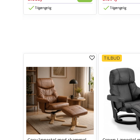
Vis
Tilgængelig
Tilgængelig
TILBUD
Cosy lænestol med skammel
Crown Lænestol 