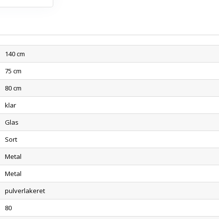
140 cm
75 cm
80 cm
klar
Glas
Sort
Metal
Metal
pulverlakeret
80