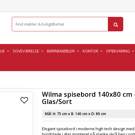
TUE
SOVEVÆRELSE
BØRNEMØBLER
KONTOR
OPBEVARING
Wilma spisebord 140x80 cm 
Glas/Sort
Mål: H:
75 cm
x B:
140 cm
x D:
80 cm
Elegant spisebord i moderne high tech design med
bordplade i glas monteret på slanke skrå ben i sor