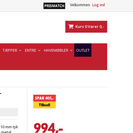
Velkommen
Log ind
Kurv
0
Varer
0,-
TÆPPER
ENTRE
HAVEMØBLER
OUTLET
-
SPAR 405,-
Tilbud!
994,-
 10 mm tyk
t metal.