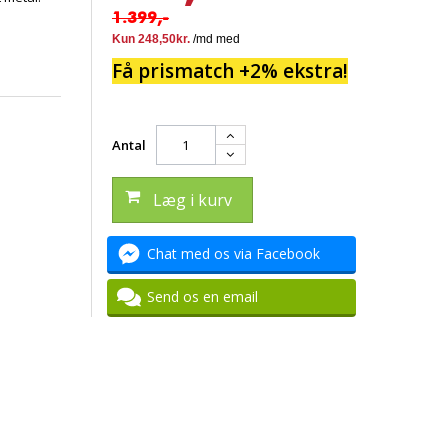
1.399,-
Få prismatch +2% ekstra!
Antal
Læg i kurv
Chat med os via Facebook
Send os en email