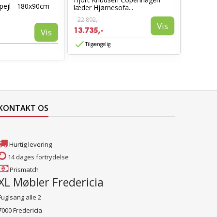
pejl - 180x90cm -
læder Hjørnesofa...
Sort læd
22.892,-
6.960,-
Vis
13.735,-
3.885,-
Vis
Tilgængelig
Tilgæn
KONTAKT OS
Hurtig levering
14 dages fortrydelse
Prismatch
XL Møbler Fredericia
Fuglsang alle 2
7000 Fredericia