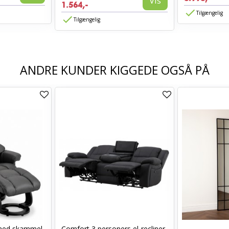
Vis
1.564,-
Tilgængelig
Tilgængelig
ANDRE KUNDER KIGGEDE OGSÅ PÅ
med skammel
Comfort 3 personers el-recliner