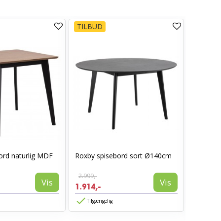
TILBUD
ord naturlig MDF
Roxby spisebord sort Ø140cm
Hammel 
– Ø140 c
2.999,-
Vis
Vis
1.914,-
11.535,
Tilgængelig
Tilgæn