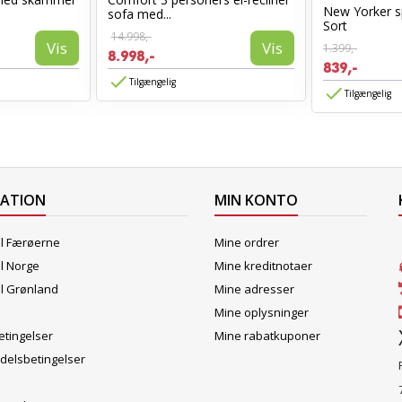
New Yorker s
sofa med...
Sort
14.998,-
Vis
Vis
1.399,-
8.998,-
839,-
Tilgængelig
Tilgængelig
MATION
MIN KONTO
il Færøerne
Mine ordrer
il Norge
Mine kreditnotaer
il Grønland
Mine adresser
Mine oplysninger
tingelser
Mine rabatkuponer
delsbetingelser