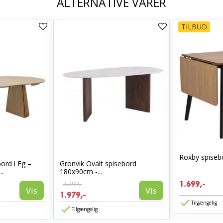
ALTERNATIVE VARER
TILBUD
Roxby spiseb
rd i Eg –
Gronvik Ovalt spisebord
..
180x90cm -...
3.299,-
1.699,-
Vis
Vis
1.979,-
Tilgængelig
Tilgængelig