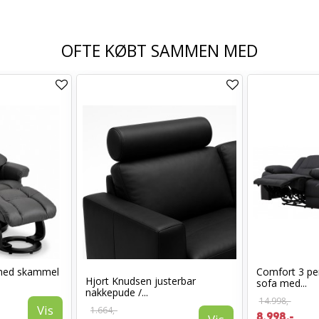
OFTE KØBT SAMMEN MED
med skammel
Comfort 3 per
Hjort Knudsen justerbar
sofa med...
nakkepude /...
14.998,-
Vis
1.664,-
8.998,-