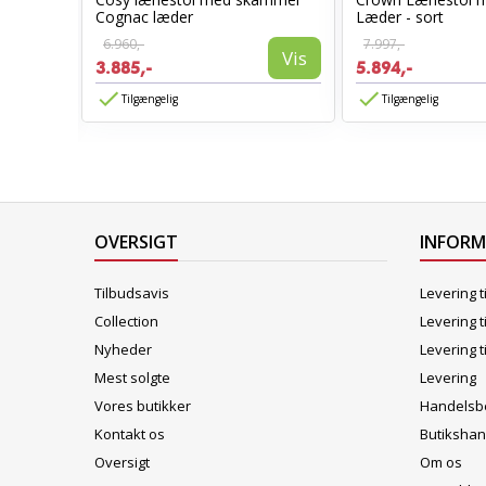
stol
Cognac læder
Læder - sort
6.960,-
7.997,-
Vis
3.885,-
5.894,-
Vis
Tilgængelig
Tilgængelig
OVERSIGT
INFOR
Tilbudsavis
Levering t
Collection
Levering t
Nyheder
Levering t
Mest solgte
Levering
Vores butikker
Handelsbe
Kontakt os
Butikshan
Oversigt
Om os