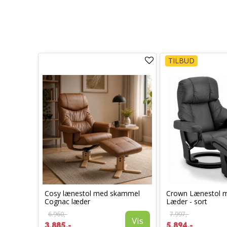
TILBUD
Cosy lænestol med skammel
Crown Lænestol 
l -
Cognac læder
Læder - sort
6.960,-
7.997,-
Vis
3.885,-
5.894,-