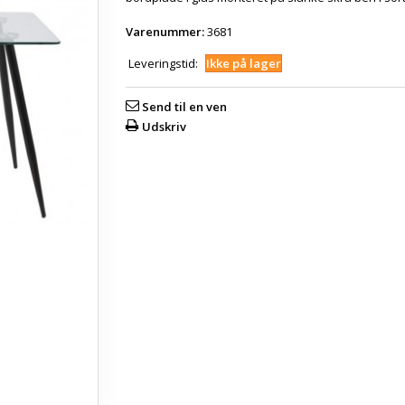
Varenummer:
3681
Leveringstid:
Ikke på lager
Send til en ven
Udskriv