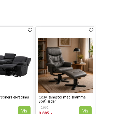
soners el-recliner
Cosy lænestol med skammel
Lotus S
Sort læder
armlæn -
6.960,-
Vis
Vis
1.850,-
3.885,-