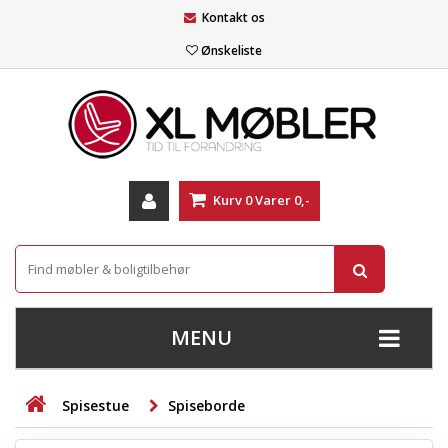
Kontakt os
Ønskeliste
Kurv
0
Varer
0,-
MENU
+
SOFAER
Spisestue
Spiseborde
+
STUE