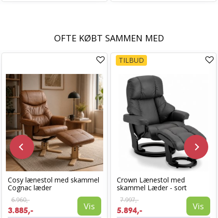
OFTE KØBT SAMMEN MED
TILBUD
Cosy lænestol med skammel
Crown Lænestol med
Cognac læder
skammel Læder - sort
6.960,-
7.997,-
Vis
Vis
3.885,-
5.894,-