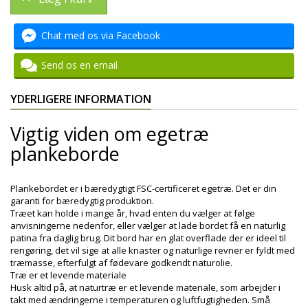
Chat med os via Facebook
Send os en email
YDERLIGERE INFORMATION
Vigtig viden om egetræ
plankeborde
Plankebordet er i bæredygtigt FSC-certificeret egetræ. Det er din
garanti for bæredygtig produktion.
Træet kan holde i mange år, hvad enten du vælger at følge
anvisningerne nedenfor, eller vælger at lade bordet få en naturlig
patina fra daglig brug. Dit bord har en glat overflade der er ideel til
rengøring, det vil sige at alle knaster og naturlige revner er fyldt med
træmasse, efterfulgt af fødevare godkendt naturolie.
Træ er et levende materiale
Husk altid på, at naturtræ er et levende materiale, som arbejder i
takt med ændringerne i temperaturen og luftfugtigheden. Små