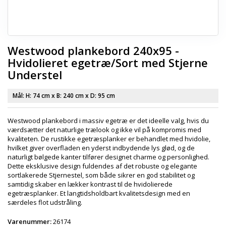
Westwood plankebord 240x95 -
Hvidolieret egetræ/Sort med Stjerne
Understel
Mål: H:
74 cm
x B:
240 cm
x D:
95 cm
Westwood plankebord i massiv egetræ er det ideelle valg, hvis du
værdsætter det naturlige trælook og ikke vil på kompromis med
kvaliteten. De rustikke egetræsplanker er behandlet med hvidolie,
hvilket giver overfladen en yderst indbydende lys glød, og de
naturligt bølgede kanter tilfører designet charme og personlighed.
Dette eksklusive design fuldendes af det robuste og elegante
sortlakerede Stjernestel, som både sikrer en god stabilitet og
samtidig skaber en lækker kontrast til de hvidolierede
egetræsplanker. Et langtidsholdbart kvalitetsdesign med en
særdeles flot udstråling.
Varenummer:
26174