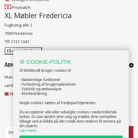
Prismatch
XL Møbler Fredericia
Fuglsang alle 2
7000 Fredericia
Tlf: 2131 1341
Få rutevejledning
🍪 COOKIE-POLITIK
ÅBNINGSTIDER:
Xl-Mobler.dk bruger cookies til
Mandag til Fredag 10:00 til 18:00
- Nødvendige funktioner
- Forbedring af brugeroplevelsen
Lørdag og Søndag 10:00 til 16:00
- Statistik og webanalyse
Skriv til vores kundeservice
- Markedsføring
Nogle cookies sættes af tredjepartstjenester.
Du accepterer alle eller udvalgte cookies i nedenstående
bokse. Du kan ændre dine valg og trække dine samtykker
NYHEDSBREV
tilbage ved at klikke på det runde ikon nederst til venstre på
din skærm.
Læs mere
TILMELD