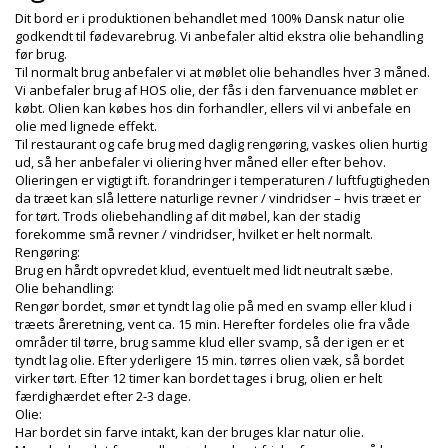
Dit bord er i produktionen behandlet med 100% Dansk natur olie
godkendt til fødevarebrug. Vi anbefaler altid ekstra olie behandling
før brug.
Til normalt brug anbefaler vi at møblet olie behandles hver 3 måned.
Vi anbefaler brug af HOS olie, der fås i den farvenuance møblet er
købt. Olien kan købes hos din forhandler, ellers vil vi anbefale en
olie med lignede effekt.
Til restaurant og cafe brug med daglig rengøring, vaskes olien hurtig
ud, så her anbefaler vi oliering hver måned eller efter behov.
Olieringen er vigtigt ift. forandringer i temperaturen / luftfugtigheden
da træet kan slå lettere naturlige revner / vindridser – hvis træet er
for tørt. Trods oliebehandling af dit møbel, kan der stadig
forekomme små revner / vindridser, hvilket er helt normalt.
Rengøring:
Brug en hårdt opvredet klud, eventuelt med lidt neutralt sæbe.
Olie behandling:
Rengør bordet, smør et tyndt lag olie på med en svamp eller klud i
træets åreretning, vent ca. 15 min. Herefter fordeles olie fra våde
områder til tørre, brug samme klud eller svamp, så der igen er et
tyndt lag olie. Efter yderligere 15 min. tørres olien væk, så bordet
virker tørt. Efter 12 timer kan bordet tages i brug, olien er helt
færdighærdet efter 2-3 dage.
Olie:
Har bordet sin farve intakt, kan der bruges klar natur olie.