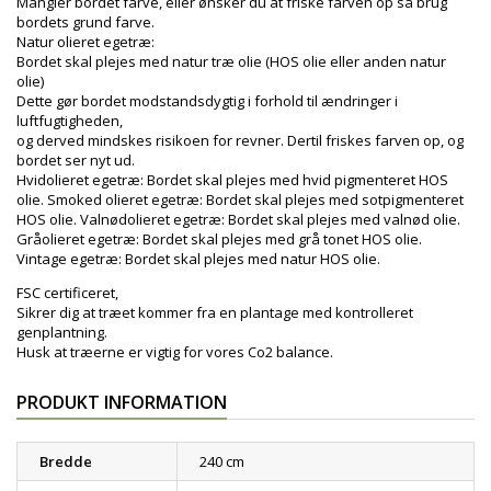
Mangler bordet farve, eller ønsker du at friske farven op så brug
bordets grund farve.
Natur olieret egetræ:
Bordet skal plejes med natur træ olie (HOS olie eller anden natur
olie)
Dette gør bordet modstandsdygtig i forhold til ændringer i
luftfugtigheden,
og derved mindskes risikoen for revner. Dertil friskes farven op, og
bordet ser nyt ud.
Hvidolieret egetræ: Bordet skal plejes med hvid pigmenteret HOS
olie. Smoked olieret egetræ: Bordet skal plejes med sotpigmenteret
HOS olie. Valnødolieret egetræ: Bordet skal plejes med valnød olie.
Gråolieret egetræ: Bordet skal plejes med grå tonet HOS olie.
Vintage egetræ: Bordet skal plejes med natur HOS olie.
FSC certificeret,
Sikrer dig at træet kommer fra en plantage med kontrolleret
genplantning.
Husk at træerne er vigtig for vores Co2 balance.
PRODUKT INFORMATION
Bredde
240 cm