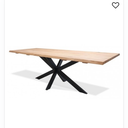
+
SPISESTUE
+
SOVEVÆRELSE
+
KONTORMØBLER
+
OPBEVARING
+
TÆPPER
+
LAMPER
+
ENTREMØBLER
+
HAVEMØBLER
OUTLET