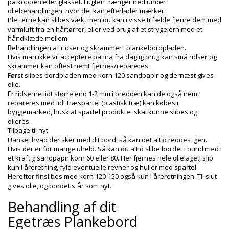
på koppen eller glasset. Fugten trænger ned under
oliebehandlingen, hvor det kan efterlader mærker.
Pletterne kan slibes væk, men du kan i visse tilfælde fjerne dem med
varmluft fra en hårtørrer, eller ved brug af et strygejern med et
håndklæde mellem.
Behandlingen af ridser og skrammer i plankebordpladen.
Hvis man ikke vil acceptere patina fra daglig brug kan små ridser og
skrammer kan oftest nemt fjernes/repareres.
Først slibes bordpladen med korn 120 sandpapir og dernæst gives
olie.
Er ridserne lidt større end 1-2 mm i bredden kan de også nemt
repareres med lidt træspartel (plastisk træ) kan købes i
byggemarked, husk at spartel produktet skal kunne slibes og
olieres.
Tilbage til nyt:
Uanset hvad der sker med dit bord, så kan det altid reddes igen.
Hvis der er for mange uheld. Så kan du altid slibe bordet i bund med
et kraftig sandpapir korn 60 eller 80. Her fjernes hele olielaget, slib
kun i åreretning, fyld eventuelle revner og huller med spartel.
Herefter finslibes med korn 120-150 også kun i åreretningen. Til slut
gives olie, og bordet står som nyt.
Behandling af dit
Egetræs Plankebord