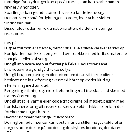
naturlige forskydninger kan opstå i træet, som kan skabe mindre
revner / vindridser.
Spartlinger kan grundet tørhed i visse tilfælde løsne sig.
Der kan være små fordybninger i pladen, hvor vi har slebet
vindridser væk.
Disse falder udenfor reklamationsretten, da det er naturlige
reaktioner.
Pas på:
Fugt er træmøblers fjende, derfor skal alle spildte væsker tørres op.
Bordpladen bør ikke i længere tid overdækkes med lufttæt materiale
som plast eller voksdug.
Undgå at placere møblet for tæt på f.eks. Radiatorer samt
brændeovne og undgå direkte sollys.
Undgå brug rengøringsmidler, eftersom dette vil fjerne oliens
beskyttende lag. Aftørring sker med hårdt opvredet klud og
eftertørring med tør klud.
Rengøring, slibning og andre behandlinger af træ skal altid ske med
træets åreretning.
Undgå at stille varme eller kolde ting direkte på møblet, beskyt med
bordskånere, brug ølbrikker/coasters til kolde drikke, eller kan der
forekomme ringe i bordet.
Hvorfor kommer der ringe i træbordet?
De ringformede mærker kan opstå, når du stiller meget kolde eller
meget varme drikke på bordet, og de skyldes kondens, der dannes