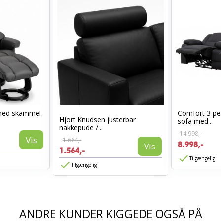
med skammel
Comfort 3 per
Hjort Knudsen justerbar
sofa med...
nakkepude /...
14.998,-
Vis
1.664,-
8.998,-
Vis
1.564,-
Tilgængelig
Tilgængelig
ANDRE KUNDER KIGGEDE OGSÅ PÅ