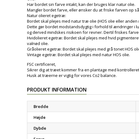
Har bordet sin farve intakt, kan der bruges klar natur olie.
Mangler bordet farve, eller ønsker du at friske farven op s
Natur olieret egetræ:
Bordet skal plejes med natur træ olie (HOS olie eller anden 
Dette gør bordet modstandsdygtig i forhold til ændringer i l
og derved mindskes risikoen for revner. Dertil friskes farve
Hvidolieret egetræ: Bordet skal plejes med hvid pigmentere
valnød olie.
Gråolieret egetræ: Bordet skal plejes med grå tonet HOS oli
Vintage egetræ: Bordet skal plejes med natur HOS olie.
FSC certificeret,
Sikrer dig at træet kommer fra en plantage med kontrollere
Husk at træerne er vigtig for vores Co2 balance.
PRODUKT INFORMATION
Bredde
Højde
Dybde