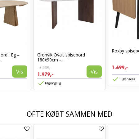
Roxby spiseb
rd i Eg –
Gronvik Ovalt spisebord
..
180x90cm -...
3.299,-
1.699,-
Vis
Vis
1.979,-
Tilgængelig
Tilgængelig
OFTE KØBT SAMMEN MED