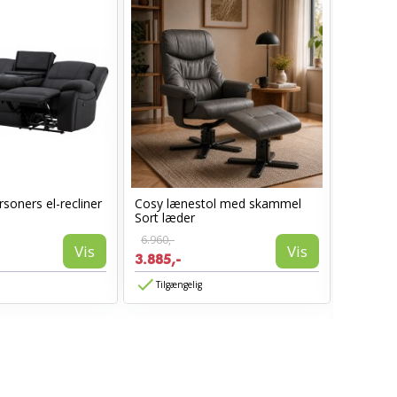
soners el-recliner
Cosy lænestol med skammel
Lotus S
Sort læder
armlæn -
6.960,-
Vis
Vis
1.850,-
3.885,-
1.480,-
Tilgængelig
Tilgæn