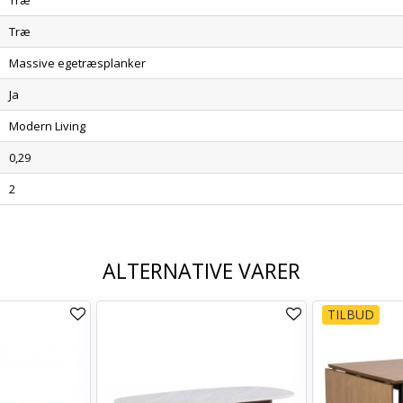
Træ
Træ
Massive egetræsplanker
Ja
Modern Living
0,29
2
ALTERNATIVE VARER
TILBUD