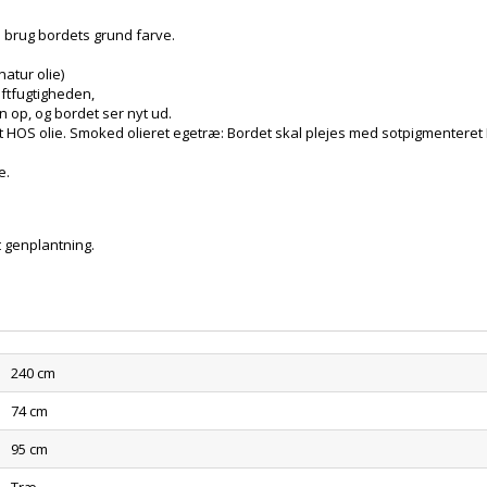
å brug bordets grund farve.
natur olie)
uftfugtigheden,
n op, og bordet ser nyt ud.
t HOS olie. Smoked olieret egetræ: Bordet skal plejes med sotpigmenteret 
e.
t genplantning.
240 cm
74 cm
95 cm