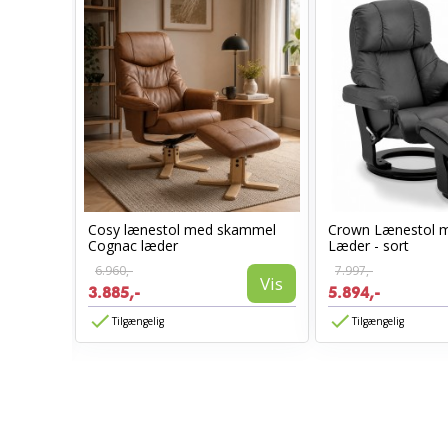
Cosy lænestol med skammel
Crown Lænestol 
l -
Cognac læder
Læder - sort
6.960,-
7.997,-
Vis
3.885,-
5.894,-
Vis
Tilgængelig
Tilgængelig