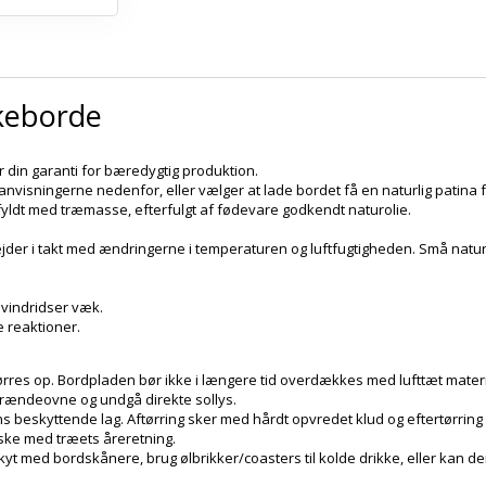
nkeborde
er din garanti for bæredygtig produktion.
visningerne nedenfor, eller vælger at lade bordet få en naturlig patina fra 
er fyldt med træmasse, efterfulgt af fødevare godkendt naturolie.
bejder i takt med ændringerne i temperaturen og luftfugtigheden. Små natu
 vindridser væk.
e reaktioner.
tørres op. Bordpladen bør ikke i længere tid overdækkes med lufttæt mater
 brændeovne og undgå direkte sollys.
ns beskyttende lag. Aftørring sker med hårdt opvredet klud og eftertørring
 ske med træets åreretning.
skyt med bordskånere, brug ølbrikker/coasters til kolde drikke, eller kan 