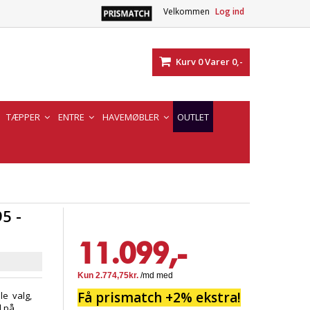
Velkommen
Log ind
Kurv
0
Varer
0,-
TÆPPER
ENTRE
HAVEMØBLER
OUTLET
5 -
11.099,-
Få prismatch +2% ekstra!
le valg,
l på