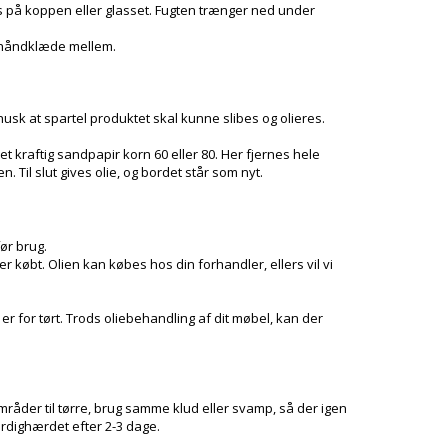
s på koppen eller glasset. Fugten trænger ned under
et håndklæde mellem.
usk at spartel produktet skal kunne slibes og olieres.
t kraftig sandpapir korn 60 eller 80. Her fjernes hele
. Til slut gives olie, og bordet står som nyt.
før brug.
 købt. Olien kan købes hos din forhandler, ellers vil vi
 er for tørt. Trods oliebehandling af dit møbel, kan der
områder til tørre, brug samme klud eller svamp, så der igen
 færdighærdet efter 2-3 dage.