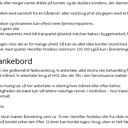
de eller meget varme drikke på bordet, og de skyldes kondens, der danne
e dem med varmluft fra en hårtørrer, eller ved brug af et strygejern med 
 ridser og skrammer kan oftest nemt fjernes/repareres.
 gives olie.
mt repareres med lidt træspartel (plastisk træ) kan købes i byggemarked, h
gen. Hvis der er for mange uheld. Så kan du altid slibe bordet i bund med e
ller med spartel. Herefter finslibes med korn 120-150 også kun i åreretningen
lankebord
lie godkendt til fødevarebrug. Vi anbefaler altid ekstra olie behandling 
3 måned. Vi anbefaler brug af HOS olie, der fås i den farvenuance møblet er
en hurtig ud, så her anbefaler vi oliering hver måned eller efter behov.
ugtigheden da træet kan slå lettere naturlige revner / vindridser – hvis træet
ormalt.
æbe.
klud i træets åreretning, vent ca. 15 min. Herefter fordeles olie fra våde 
, så bordet virker tørt. Efter 12 timer kan bordet tages i brug, olien er helt