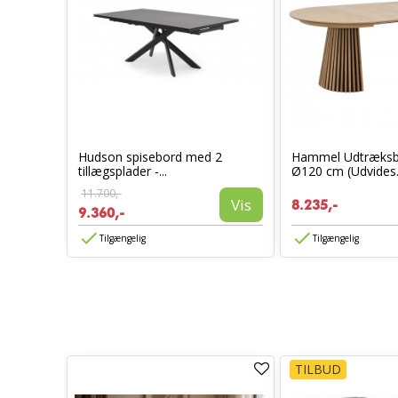
ieret
Hudson spisebord med 2
Hammel Udtræksbo
tillægsplader -...
Ø120 cm (Udvides.
Vis
11.700,-
Vis
8.235,-
9.360,-
Tilgængelig
Tilgængelig
TILBUD