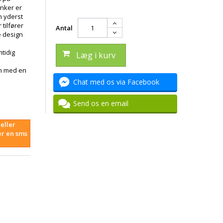
nker er
n yderst
tilfører
Antal
e design
e
mtidig
Læg i kurv
gn med en
Chat med os via Facebook
Send os en email
eller
er en sms