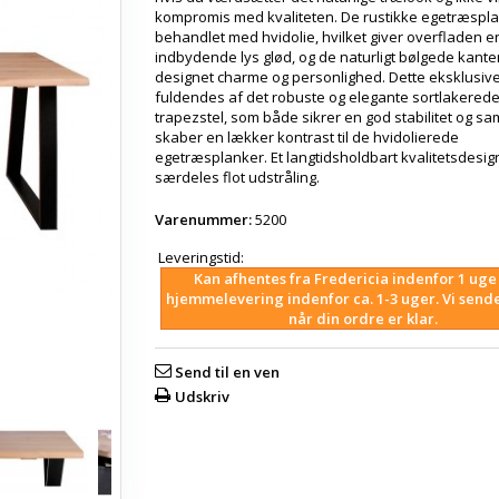
kompromis med kvaliteten. De rustikke egetræspla
behandlet med hvidolie, hvilket giver overfladen e
indbydende lys glød, og de naturligt bølgede kanter 
designet charme og personlighed. Dette eksklusiv
fuldendes af det robuste og elegante sortlakered
trapezstel, som både sikrer en god stabilitet og sa
skaber en lækker kontrast til de hvidolierede
egetræsplanker. Et langtidsholdbart kvalitetsdesi
særdeles flot udstråling.
Varenummer:
5200
Leveringstid:
Kan afhentes fra Fredericia indenfor 1 uge 
hjemmelevering indenfor ca. 1-3 uger. Vi send
når din ordre er klar.
Send til en ven
Udskriv