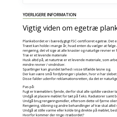
YDERLIGERE INFORMATION
Vigtig viden om egetræ pla
Plankebordet er i bæredygtigt FSC-certificeret egetræ. Det 
Træet kan holde i mange år, hvad enten du vælger at følge an
rengøring, det vil sige at alle knaster og naturlige revner 
Træ er et levende materiale
Husk altid på, at naturtræ er et levende materiale, som ar
mindre revner / vindridser.
Spartlinger kan grundet tørhed i visse tilfælde løsne sig.
Der kan være små fordybninger i pladen, hvor vi har slebet
Disse falder udenfor reklamationsretten, da det er naturlig
Pas på:
Fugt er træmøblers fjende, derfor skal alle spildte væsker 
Undgå at placere møblet for tæt på f.eks. Radiatorer samt
Undgå brug rengøringsmidler, eftersom dette vil fjerne olie
Rengøring, slibning og andre behandlinger af træ skal altid
Undgå at stille varme eller kolde ting direkte på møblet, be
Hvorfor kommer der ringe i træbordet?