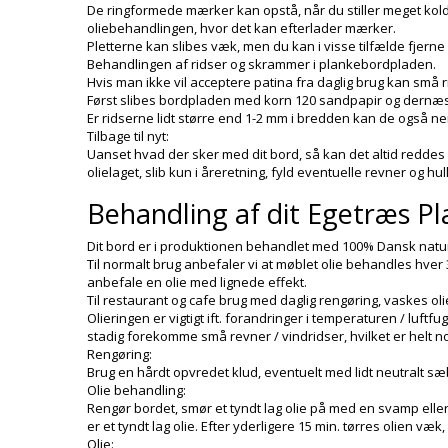
De ringformede mærker kan opstå, når du stiller meget kol
oliebehandlingen, hvor det kan efterlader mærker.
Pletterne kan slibes væk, men du kan i visse tilfælde fjern
Behandlingen af ridser og skrammer i plankebordpladen.
Hvis man ikke vil acceptere patina fra daglig brug kan små
Først slibes bordpladen med korn 120 sandpapir og dernæst
Er ridserne lidt større end 1-2 mm i bredden kan de også ne
Tilbage til nyt:
Uanset hvad der sker med dit bord, så kan det altid reddes i
olielaget, slib kun i åreretning, fyld eventuelle revner og hu
Behandling af dit Egetræs P
Dit bord er i produktionen behandlet med 100% Dansk natur o
Til normalt brug anbefaler vi at møblet olie behandles hver 
anbefale en olie med lignede effekt.
Til restaurant og cafe brug med daglig rengøring, vaskes oli
Olieringen er vigtigt ift. forandringer i temperaturen / luftf
stadig forekomme små revner / vindridser, hvilket er helt n
Rengøring:
Brug en hårdt opvredet klud, eventuelt med lidt neutralt s
Olie behandling:
Rengør bordet, smør et tyndt lag olie på med en svamp eller 
er et tyndt lag olie. Efter yderligere 15 min. tørres olien væk
Olie: