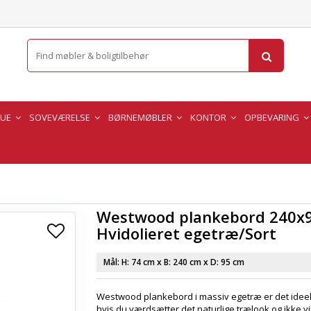
TUE
SOVEVÆRELSE
BØRNEMØBLER
KONTOR
OPBEVARING
Westwood plankebord 240x9
Hvidolieret egetræ/Sort
Mål: H:
74 cm
x B:
240 cm
x D:
95 cm
Westwood plankebord i massiv egetræ er det ideel
hvis du værdsætter det naturlige trælook og ikke vi