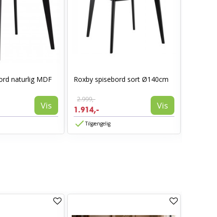
ord naturlig MDF
Roxby spisebord sort Ø140cm
Hammel 
– Ø140 c
2.999,-
Vis
Vis
1.914,-
11.535,
Tilgængelig
Tilgæn