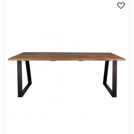
+
SPISESTUE
+
SOVEVÆRELSE
+
KONTORMØBLER
+
OPBEVARING
+
TÆPPER
+
LAMPER
+
ENTREMØBLER
+
HAVEMØBLER
OUTLET