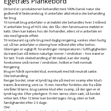
Egetræs Plankebord
Dit bord er i produktionen behandlet med 100% Dansk natur olie
godkendt til fødevarebrug. Vi anbefaler altid ekstra olie behandling
før brug.
Til normalt brug anbefaler vi at møblet olie behandles hver 3 måned.
Vi anbefaler brug af HOS olie, der fås i den farvenuance møblet er
købt. Olien kan købes hos din forhandler, ellers vil vi anbefale en
olie med lignede effekt.
Til restaurant og cafe brug med daglig rengøring, vaskes olien hurtig
ud, så her anbefaler vi oliering hver måned eller efter behov.
Olieringen er vigtigt ift. forandringer i temperaturen / luftfugtigheden
da træet kan slå lettere naturlige revner / vindridser – hvis træet er
for tørt. Trods oliebehandling af dit møbel, kan der stadig
forekomme små revner / vindridser, hvilket er helt normalt.
Rengøring:
Brug en hårdt opvredet klud, eventuelt med lidt neutralt sæbe.
Olie behandling:
Rengør bordet, smør et tyndt lag olie på med en svamp eller klud i
træets åreretning, vent ca. 15 min. Herefter fordeles olie fra våde
områder til tørre, brug samme klud eller svamp, så der igen er et
tyndt lag olie. Efter yderligere 15 min. tørres olien væk, så bordet
virker tørt. Efter 12 timer kan bordet tages i brug, olien er helt
færdighærdet efter 2-3 dage.
Olie: