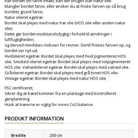
Har bordet sin farve intakt, kan der bruges klar natur olie.
Mangler bordet farve, eller ønsker du at friske farven op så brug
bordets grund farve.
Natur olieret egetræ:
Bordet skal plejes med natur træ olie (HOS olie eller anden natur
olie)
Dette gør bordet modstandsdygtig i forhold til ændringer i
luftfugtigheden,
og derved mindskes risikoen for revner. Dertil friskes farven op, og
bordet ser nyt ud.
Hvidolieret egetræ: Bordet skal plejes med hvid pigmenteret HOS
olie. Smoked olieret egetræ: Bordet skal plejes med sotpigmenteret
HOS olie. Valnødolieret egetræ: Bordet skal plejes med valnød olie.
Gråolieret egetræ: Bordet skal plejes med grå tonet HOS olie.
Vintage egetræ: Bordet skal plejes med natur HOS olie.
FSC certificeret,
Sikrer dig at træet kommer fra en plantage med kontrolleret
genplantning.
Husk at træerne er vigtig for vores Co2 balance.
PRODUKT INFORMATION
Bredde
200 cm