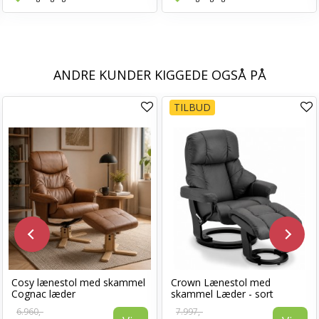
ANDRE KUNDER KIGGEDE OGSÅ PÅ
TILBUD
Cosy lænestol med skammel
Crown Lænestol med
Cognac læder
skammel Læder - sort
6.960,-
7.997,-