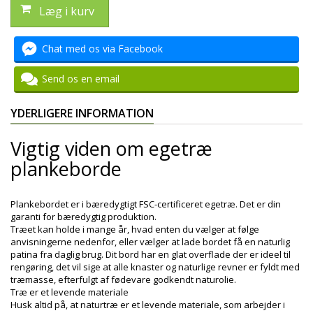
Læg i kurv
Chat med os via Facebook
Send os en email
YDERLIGERE INFORMATION
Vigtig viden om egetræ
plankeborde
Plankebordet er i bæredygtigt FSC-certificeret egetræ. Det er din
garanti for bæredygtig produktion.
Træet kan holde i mange år, hvad enten du vælger at følge
anvisningerne nedenfor, eller vælger at lade bordet få en naturlig
patina fra daglig brug. Dit bord har en glat overflade der er ideel til
rengøring, det vil sige at alle knaster og naturlige revner er fyldt med
træmasse, efterfulgt af fødevare godkendt naturolie.
Træ er et levende materiale
Husk altid på, at naturtræ er et levende materiale, som arbejder i