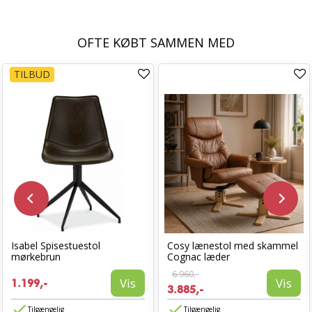
OFTE KØBT SAMMEN MED
TILBUD
Isabel Spisestuestol
Cosy lænestol med skammel
mørkebrun
Cognac læder
6.960,-
Vis
Vis
1.199,-
3.885,-
Tilgængelig
Tilgængelig