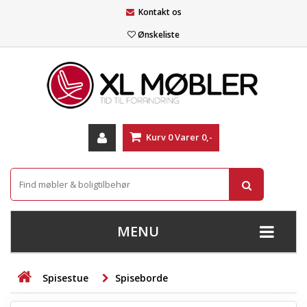
Kontakt os
Ønskeliste
Kurv
0
Varer
0,-
MENU
+
SOFAER
Spisestue
Spiseborde
+
STUE