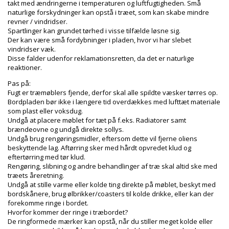
takt med ændringerne i temperaturen og luftfugtigheden. Små
naturlige forskydninger kan opstå i træet, som kan skabe mindre
revner / vindridser.
Spartlinger kan grundet tørhed i visse tilfælde løsne sig.
Der kan være små fordybninger i pladen, hvor vi har slebet
vindridser væk.
Disse falder udenfor reklamationsretten, da det er naturlige
reaktioner.
Pas på:
Fugt er træmøblers fjende, derfor skal alle spildte væsker tørres op.
Bordpladen bør ikke i længere tid overdækkes med lufttæt materiale
som plast eller voksdug.
Undgå at placere møblet for tæt på f.eks. Radiatorer samt
brændeovne og undgå direkte sollys.
Undgå brug rengøringsmidler, eftersom dette vil fjerne oliens
beskyttende lag. Aftørring sker med hårdt opvredet klud og
eftertørring med tør klud.
Rengøring, slibning og andre behandlinger af træ skal altid ske med
træets åreretning.
Undgå at stille varme eller kolde ting direkte på møblet, beskyt med
bordskånere, brug ølbrikker/coasters til kolde drikke, eller kan der
forekomme ringe i bordet.
Hvorfor kommer der ringe i træbordet?
De ringformede mærker kan opstå, når du stiller meget kolde eller