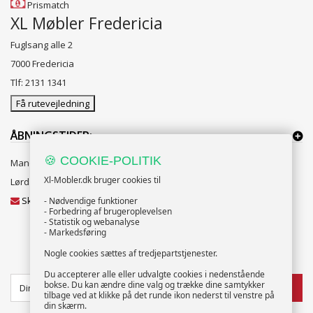
Prismatch
XL Møbler Fredericia
Fuglsang alle 2
7000 Fredericia
Tlf: 2131 1341
Få rutevejledning
ÅBNINGSTIDER:
🍪 COOKIE-POLITIK
Mandag til Fredag 10:00 til 18:00
Xl-Mobler.dk bruger cookies til
Lørdag og Søndag 10:00 til 16:00
Skriv til vores kundeservice
- Nødvendige funktioner
- Forbedring af brugeroplevelsen
- Statistik og webanalyse
- Markedsføring
Nogle cookies sættes af tredjepartstjenester.
NYHEDSBREV
Du accepterer alle eller udvalgte cookies i nedenstående
bokse. Du kan ændre dine valg og trække dine samtykker
TILMELD
tilbage ved at klikke på det runde ikon nederst til venstre på
din skærm.