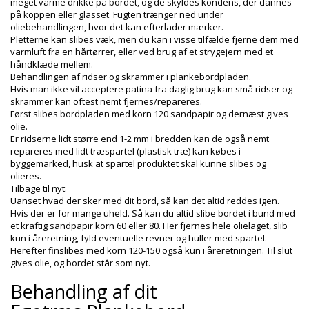
meget varme drikke på bordet, og de skyldes kondens, der dannes
på koppen eller glasset. Fugten trænger ned under
oliebehandlingen, hvor det kan efterlader mærker.
Pletterne kan slibes væk, men du kan i visse tilfælde fjerne dem med
varmluft fra en hårtørrer, eller ved brug af et strygejern med et
håndklæde mellem.
Behandlingen af ridser og skrammer i plankebordpladen.
Hvis man ikke vil acceptere patina fra daglig brug kan små ridser og
skrammer kan oftest nemt fjernes/repareres.
Først slibes bordpladen med korn 120 sandpapir og dernæst gives
olie.
Er ridserne lidt større end 1-2 mm i bredden kan de også nemt
repareres med lidt træspartel (plastisk træ) kan købes i
byggemarked, husk at spartel produktet skal kunne slibes og
olieres.
Tilbage til nyt:
Uanset hvad der sker med dit bord, så kan det altid reddes igen.
Hvis der er for mange uheld. Så kan du altid slibe bordet i bund med
et kraftig sandpapir korn 60 eller 80. Her fjernes hele olielaget, slib
kun i åreretning, fyld eventuelle revner og huller med spartel.
Herefter finslibes med korn 120-150 også kun i åreretningen. Til slut
gives olie, og bordet står som nyt.
Behandling af dit