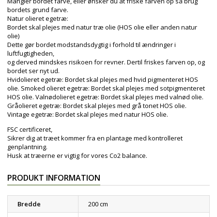
Mangler bordet farve, eller ønsker du at friske farven op så brug
bordets grund farve.
Natur olieret egetræ:
Bordet skal plejes med natur træ olie (HOS olie eller anden natur
olie)
Dette gør bordet modstandsdygtig i forhold til ændringer i
luftfugtigheden,
og derved mindskes risikoen for revner. Dertil friskes farven op, og
bordet ser nyt ud.
Hvidolieret egetræ: Bordet skal plejes med hvid pigmenteret HOS
olie. Smoked olieret egetræ: Bordet skal plejes med sotpigmenteret
HOS olie. Valnødolieret egetræ: Bordet skal plejes med valnød olie.
Gråolieret egetræ: Bordet skal plejes med grå tonet HOS olie.
Vintage egetræ: Bordet skal plejes med natur HOS olie.
FSC certificeret,
Sikrer dig at træet kommer fra en plantage med kontrolleret
genplantning.
Husk at træerne er vigtig for vores Co2 balance.
PRODUKT INFORMATION
Bredde
200 cm