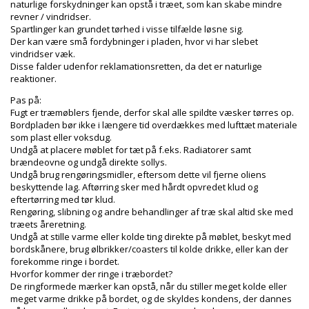
naturlige forskydninger kan opstå i træet, som kan skabe mindre
revner / vindridser.
Spartlinger kan grundet tørhed i visse tilfælde løsne sig.
Der kan være små fordybninger i pladen, hvor vi har slebet
vindridser væk.
Disse falder udenfor reklamationsretten, da det er naturlige
reaktioner.
Pas på:
Fugt er træmøblers fjende, derfor skal alle spildte væsker tørres op.
Bordpladen bør ikke i længere tid overdækkes med lufttæt materiale
som plast eller voksdug.
Undgå at placere møblet for tæt på f.eks. Radiatorer samt
brændeovne og undgå direkte sollys.
Undgå brug rengøringsmidler, eftersom dette vil fjerne oliens
beskyttende lag. Aftørring sker med hårdt opvredet klud og
eftertørring med tør klud.
Rengøring, slibning og andre behandlinger af træ skal altid ske med
træets åreretning.
Undgå at stille varme eller kolde ting direkte på møblet, beskyt med
bordskånere, brug ølbrikker/coasters til kolde drikke, eller kan der
forekomme ringe i bordet.
Hvorfor kommer der ringe i træbordet?
De ringformede mærker kan opstå, når du stiller meget kolde eller
meget varme drikke på bordet, og de skyldes kondens, der dannes