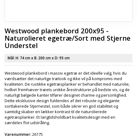
Westwood plankebord 200x95 -
Naturolieret egetræ/Sort med Stjerne
Understel
Mål: H:
74 cm
x B:
200 cm
x D:
95 cm
Westwood plankebord i massiv egetræ er det ideelle valg, hvis du
værdsætter det naturlige trælook og ikke vil på kompromis med
kvaliteten. De rustikke egetræsplanker er behandlet med naturolie,
hvilket fremhæver træets unikke årestrukturer på bedste vis, og de
naturligt bølgede kanter tilfører designet charme og personlighed.
Dette eksklusive design fuldendes af det robuste og elegante
sortlakerede Stjernestel, som både sikrer en god stabilitet og
samtidig skaber en lækker kontrast til de naturolierede
egetræsplanker. Et langtidsholdbart kvalitetsdesign med en
særdeles flot udstråling.
Varenummer:
26175