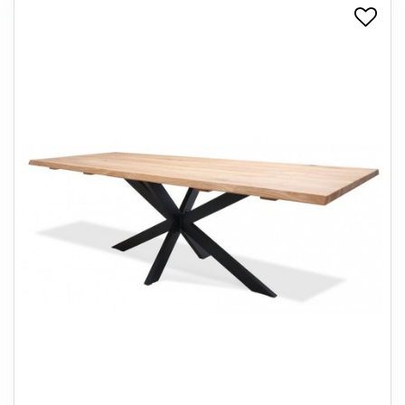
+
SPISESTUE
+
SOVEVÆRELSE
+
KONTORMØBLER
+
OPBEVARING
+
TÆPPER
+
LAMPER
+
ENTREMØBLER
+
HAVEMØBLER
OUTLET