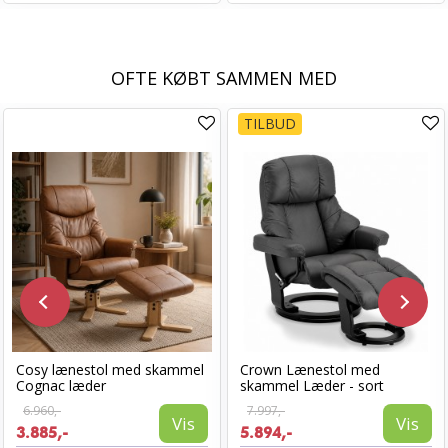
OFTE KØBT SAMMEN MED
TILBUD
Cosy lænestol med skammel
Crown Lænestol med
Cognac læder
skammel Læder - sort
6.960,-
7.997,-
Vis
Vis
3.885,-
5.894,-