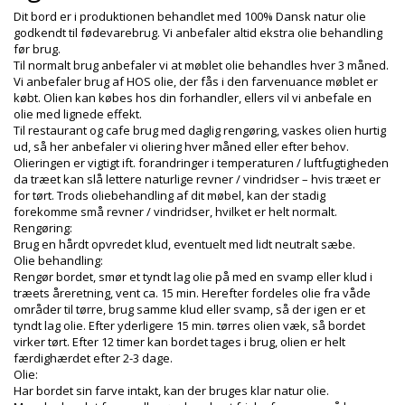
Dit bord er i produktionen behandlet med 100% Dansk natur olie
godkendt til fødevarebrug. Vi anbefaler altid ekstra olie behandling
før brug.
Til normalt brug anbefaler vi at møblet olie behandles hver 3 måned.
Vi anbefaler brug af HOS olie, der fås i den farvenuance møblet er
købt. Olien kan købes hos din forhandler, ellers vil vi anbefale en
olie med lignede effekt.
Til restaurant og cafe brug med daglig rengøring, vaskes olien hurtig
ud, så her anbefaler vi oliering hver måned eller efter behov.
Olieringen er vigtigt ift. forandringer i temperaturen / luftfugtigheden
da træet kan slå lettere naturlige revner / vindridser – hvis træet er
for tørt. Trods oliebehandling af dit møbel, kan der stadig
forekomme små revner / vindridser, hvilket er helt normalt.
Rengøring:
Brug en hårdt opvredet klud, eventuelt med lidt neutralt sæbe.
Olie behandling:
Rengør bordet, smør et tyndt lag olie på med en svamp eller klud i
træets åreretning, vent ca. 15 min. Herefter fordeles olie fra våde
områder til tørre, brug samme klud eller svamp, så der igen er et
tyndt lag olie. Efter yderligere 15 min. tørres olien væk, så bordet
virker tørt. Efter 12 timer kan bordet tages i brug, olien er helt
færdighærdet efter 2-3 dage.
Olie:
Har bordet sin farve intakt, kan der bruges klar natur olie.