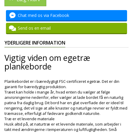
Chat med os via Facebook
Send os en email
YDERLIGERE INFORMATION
Vigtig viden om egetræ
plankeborde
Plankebordet er i bæredygtigt FSC-certificeret egetræ. Det er din
garanti for bæredygtig produktion.
Træet kan holde i mange år, hvad enten du vælger at følge
anvisningerne nedenfor, eller vælger at lade bordet få en naturlig
patina fra daglig brug. Dit bord har en glat overflade der er ideel til
rengøring, det vil sige at alle knaster og naturlige revner er fyldt med
træmasse, efterfulgt af fødevare godkendt naturolie.
Træ er et levende materiale
Husk altid på, at naturtræ er et levende materiale, som arbejder i
takt med ændringerne i temperaturen og luftfugtigheden. Små