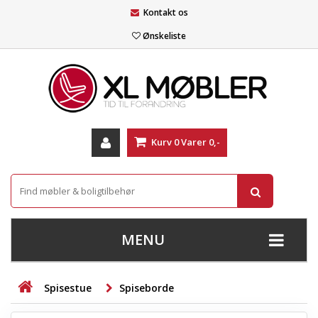
Kontakt os
Ønskeliste
Kurv
0
Varer
0,-
MENU
+
SOFAER
Spisestue
Spiseborde
+
STUE