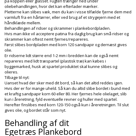
på koppen eller glasset. Fugten trænger ned under
oliebehandlingen, hvor det kan efterlader mærker.
Pletterne kan slibes væk, men du kan i visse tilfælde fjerne dem med
varmluft fra en hårtørrer, eller ved brug af et strygejern med et
håndklæde mellem.
Behandlingen af ridser og skrammer i plankebordpladen.
Hvis man ikke vil acceptere patina fra daglig brug kan små ridser og
skrammer kan oftest nemt fjernes/repareres.
Først slibes bordpladen med korn 120 sandpapir og dernæst gives
olie.
Er ridserne lidt større end 1-2 mm i bredden kan de også nemt
repareres med lidt træspartel (plastisk træ) kan købes i
byggemarked, husk at spartel produktet skal kunne slibes og
olieres.
Tilbage til nyt:
Uanset hvad der sker med dit bord, så kan det altid reddes igen.
Hvis der er for mange uheld. Så kan du altid slibe bordet i bund med
et kraftig sandpapir korn 60 eller 80. Her fjernes hele olielaget, slib
kun i åreretning, fyld eventuelle revner og huller med spartel.
Herefter finslibes med korn 120-150 også kun i åreretningen. Til slut
gives olie, og bordet står som nyt.
Behandling af dit
Egetræs Plankebord