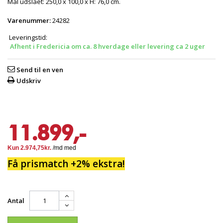
Mål udslået: 250,0 x 100,0 x H: 76,0 cm.
Varenummer:
24282
Leveringstid:
Afhent i Fredericia om ca. 8 hverdage eller levering ca 2 uger
Send til en ven
Udskriv
11.899,-
Få prismatch +2% ekstra!
Antal