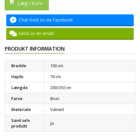
Læg i kurv
Chat med os via Facebook
Send os en email
PRODUKT INFORMATION
Bredde
100 cm
Højde
76 cm
Længde
200/250 cm
Farve
Brun
Materiale
Valnød
Saml selv
Ja
produkt