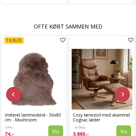
OFTE KØBT SAMMEN MED
TILBUD
Imiteret lammeskind - 50x85
Cosy lænestol med skammel
cm - Mushroom
Cognac læder
244,-
6.960,-
Vis
Vis
74,-
3.885,-