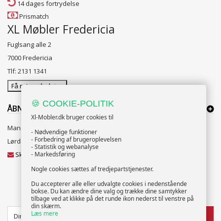
14 dages fortrydelse
Prismatch
XL Møbler Fredericia
Fuglsang alle 2
7000 Fredericia
Tlf: 2131 1341
Få rutevejledning
🍪 COOKIE-POLITIK
ÅBNINGSTIDER:
Xl-Mobler.dk bruger cookies til
Mandag til Fredag 10:00 til 18:00
- Nødvendige funktioner
- Forbedring af brugeroplevelsen
Lørdag og Søndag 10:00 til 16:00
- Statistik og webanalyse
Skriv til vores kundeservice
- Markedsføring
Nogle cookies sættes af tredjepartstjenester.
Du accepterer alle eller udvalgte cookies i nedenstående
bokse. Du kan ændre dine valg og trække dine samtykker
NYHEDSBREV
tilbage ved at klikke på det runde ikon nederst til venstre på
din skærm.
Læs mere
TILMELD