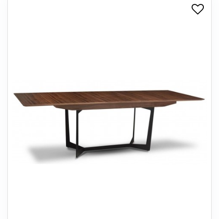
+
SPISESTUE
+
SOVEVÆRELSE
+
KONTORMØBLER
+
OPBEVARING
+
TÆPPER
+
LAMPER
+
ENTREMØBLER
+
HAVEMØBLER
OUTLET