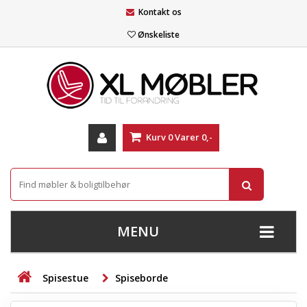
Kontakt os
Ønskeliste
Kurv
0
Varer
0,-
MENU
+
SOFAER
Spisestue
Spiseborde
+
STUE