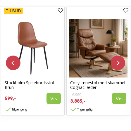
TILBUD
Stockholm Spisebordsstol
Cosy lænestol med skammel
Brun
Cognac læder
6.960,-
Vis
Vis
599,-
3.885,-
Tilgængelig
Tilgængelig