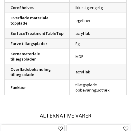
CoreShelves
Ikke tilgængelig
Overflade materiale
egefiner
topplade
SurfaceTreatmentTableTop
acryl lak
Farve tillægsplader
Eg
Kernemateriale
MDF
tillægsplader
Overfladebehandling
acryl lak
tillægsplade
tillægsplade
Funktion
opbevaring;udtræk
ALTERNATIVE VARER