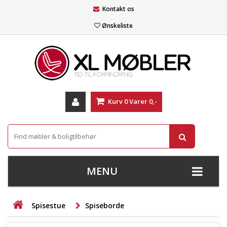
Kontakt os
Ønskeliste
Kurv
0
Varer
0,-
MENU
+
SOFAER
Spisestue
Spiseborde
+
STUE