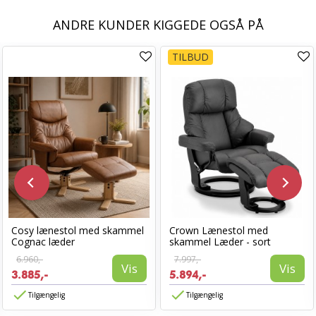
ANDRE KUNDER KIGGEDE OGSÅ PÅ
TILBUD
Cosy lænestol med skammel
Crown Lænestol med
Cognac læder
skammel Læder - sort
6.960,-
7.997,-
Vis
Vis
3.885,-
5.894,-
Tilgængelig
Tilgængelig