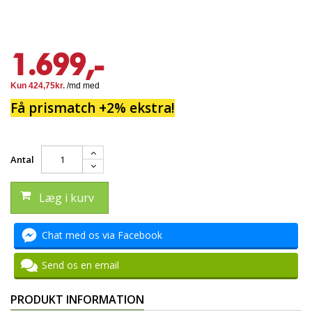
1.699,-
Få prismatch +2% ekstra!
Antal
Læg i kurv
Chat med os via Facebook
Send os en email
PRODUKT INFORMATION