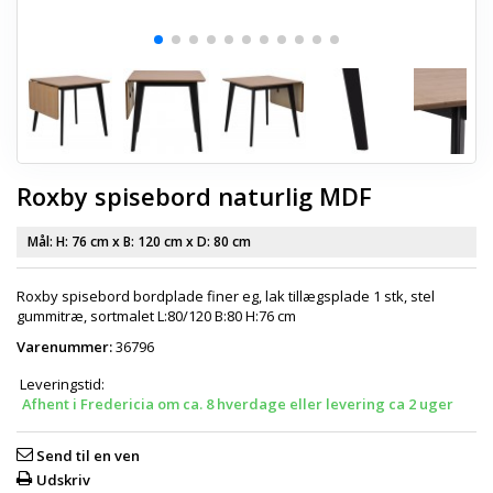
Roxby spisebord naturlig MDF
Mål: H:
76 cm
x B:
120 cm
x D:
80 cm
Roxby spisebord bordplade finer eg, lak tillægsplade 1 stk, stel
gummitræ, sortmalet L:80/120 B:80 H:76 cm
Varenummer:
36796
Leveringstid:
Afhent i Fredericia om ca. 8 hverdage eller levering ca 2 uger
Send til en ven
Udskriv