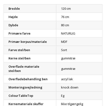
Bredde
120 cm
Højde
76 cm
Dybde
80 cm
Primære farve
NATURLIG
Primær korpus/materiale
MDF
Farve stel/ben
Sort
Kerne stel/ben
gummitræ
Overflade materiale
gummitræ
stel/ben
Overfladebehandling ben
acryl lak
Monteringsvejledning
knock down
ColourTableTop
Eg
Kernemateriale skuffer
Ikke tilgængelig