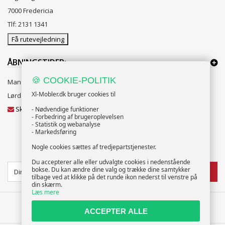
7000 Fredericia
Tlf: 2131 1341
Få rutevejledning
ÅBNINGSTIDER:
🍪 COOKIE-POLITIK
Mandag til Fredag 10:00 til 18:00
Xl-Mobler.dk bruger cookies til
Lørdag og Søndag 10:00 til 16:00
Skriv til vores kundeservice
- Nødvendige funktioner
- Forbedring af brugeroplevelsen
- Statistik og webanalyse
- Markedsføring
Nogle cookies sættes af tredjepartstjenester.
NYHEDSBREV
Du accepterer alle eller udvalgte cookies i nedenstående
bokse. Du kan ændre dine valg og trække dine samtykker
TILMELD
tilbage ved at klikke på det runde ikon nederst til venstre på
din skærm.
Læs mere
ACCEPTER ALLE