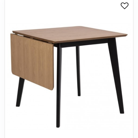
+
SPISESTUE
+
SOVEVÆRELSE
+
KONTORMØBLER
+
OPBEVARING
+
TÆPPER
+
LAMPER
+
ENTREMØBLER
+
HAVEMØBLER
OUTLET