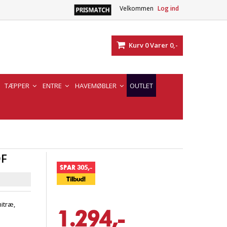
Velkommen
Log ind
Kurv
0
Varer
0,-
TÆPPER
ENTRE
HAVEMØBLER
OUTLET
DF
SPAR 305,-
Tilbud!
itræ,
1.294,-