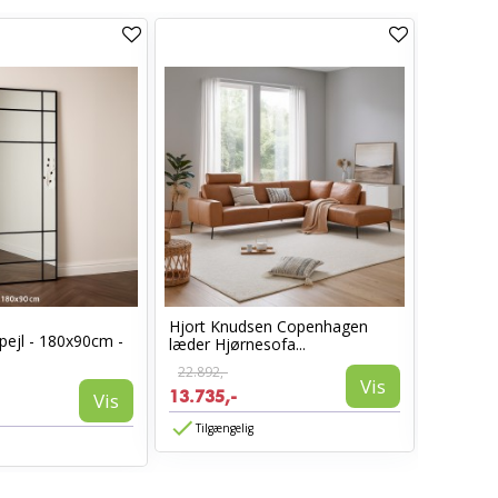
Hjort Knudsen Copenhagen
Cosy læ
pejl - 180x90cm -
læder Hjørnesofa...
Sort læd
22.892,-
6.960,-
Vis
13.735,-
3.885,-
Vis
Tilgængelig
Tilgæn