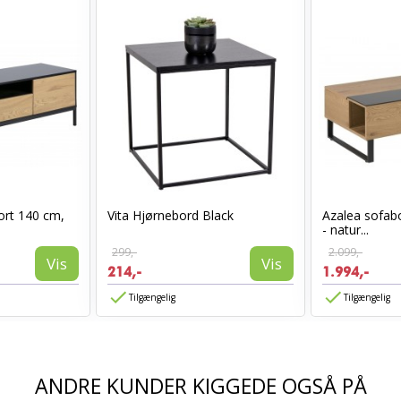
ort 140 cm,
Vita Hjørnebord Black
Azalea sofab
- natur...
299,-
2.099,-
Vis
Vis
214,-
1.994,-
Tilgængelig
Tilgængelig
ANDRE KUNDER KIGGEDE OGSÅ PÅ