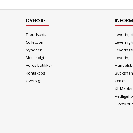
OVERSIGT
INFOR
Tilbudsavis
Levering t
Collection
Levering t
Nyheder
Levering t
Mest solgte
Levering
Vores butikker
Handelsbe
Kontakt os
Butikshan
Oversigt
Om os
XL Møbler
Vedligeho
Hjort Knu