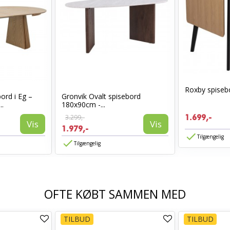
Roxby spiseb
rd i Eg –
Gronvik Ovalt spisebord
..
180x90cm -...
3.299,-
1.699,-
Vis
Vis
1.979,-
Tilgængelig
Tilgængelig
OFTE KØBT SAMMEN MED
TILBUD
TILBUD