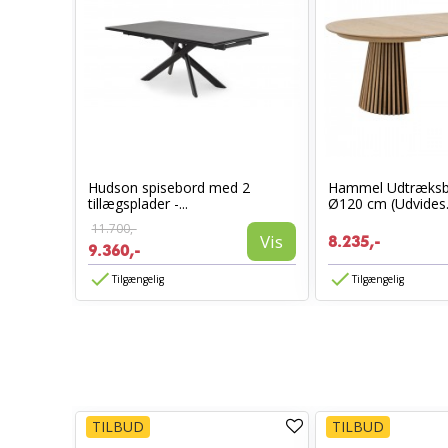
ieret
Hudson spisebord med 2
Hammel Udtræksbo
tillægsplader -...
Ø120 cm (Udvides.
Vis
11.700,-
Vis
8.235,-
9.360,-
Tilgængelig
Tilgængelig
TILBUD
TILBUD