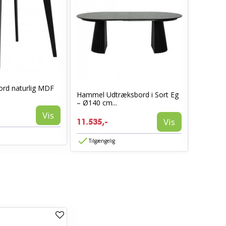
ord naturlig MDF
Hammel Udtræksbord i Sort Eg
Hammel 
– Ø140 cm...
Ø140 cm 
Vis
Vis
11.535,-
11.535,
Tilgængelig
Tilgæn