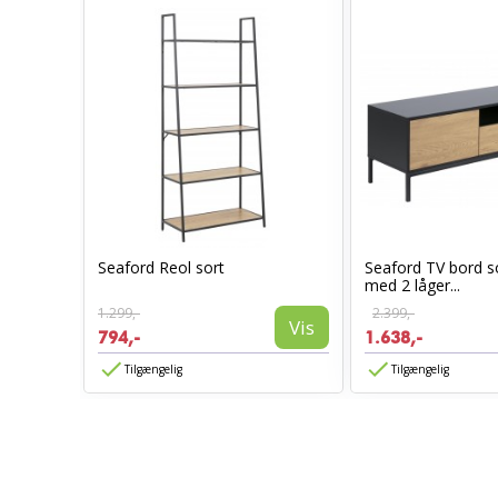
Seaford Reol sort
Seaford TV bord s
med 2 låger...
1.299,-
2.399,-
Vis
794,-
1.638,-
Tilgængelig
Tilgængelig