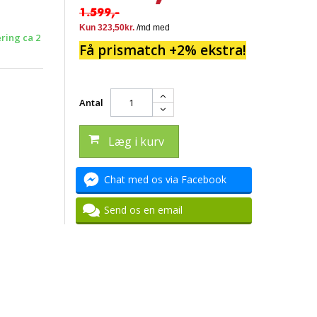
1.599,-
ering ca 2
Få prismatch +2% ekstra!
Antal
Læg i kurv
Chat med os via Facebook
Send os en email