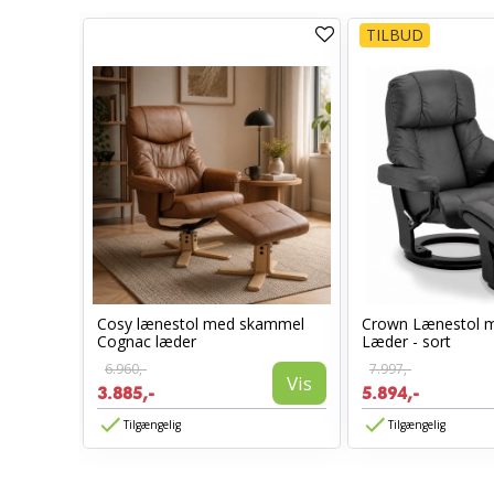
TILBUD
ntalseng
Cosy lænestol med skammel
Crown Lænestol 
Cognac læder
Læder - sort
6.960,-
7.997,-
Vis
Vis
3.885,-
5.894,-
Tilgængelig
Tilgængelig