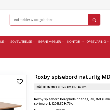
TUE
SOVEVÆRELSE
BØRNEMØBLER
KONTOR
OPBEVARING
Roxby spisebord naturlig M
Mål: H:
76 cm
x B:
120 cm
x D:
80 cm
Roxby spisebord bordplade finer eg, lak, stel gumm
sortmalet L:120 B:80 H:76 cm