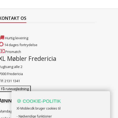
KONTAKT OS
Hurtig levering
14 dages fortrydelse
Prismatch
XL Møbler Fredericia
Fuglsang alle 2
7000 Fredericia
Tlf: 2131 1341
Få rutevejledning
ÅBNINGSTIDER:
🍪 COOKIE-POLITIK
Xl-Mobler.dk bruger cookies til
Mandag til Fredag 10:00 til 18:00
- Nødvendige funktioner