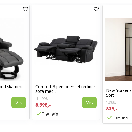
med skammel
Comfort 3 personers el-recliner
New Yorker s
sofa med...
Sort
14.998,-
Vis
Vis
1.399,-
8.998,-
839,-
Tilgængelig
Tilgængelig