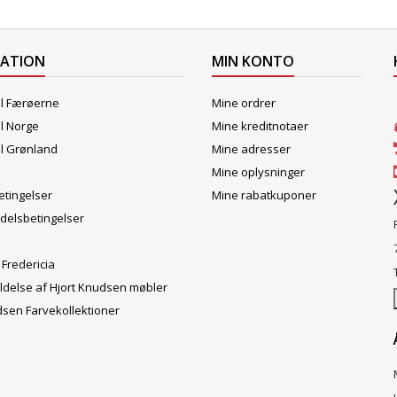
MATION
MIN KONTO
il Færøerne
Mine ordrer
il Norge
Mine kreditnotaer
il Grønland
Mine adresser
Mine oplysninger
tingelser
Mine rabatkuponer
delsbetingelser
 Fredericia
ldelse af Hjort Knudsen møbler
dsen Farvekollektioner