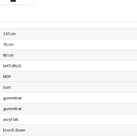
120 cm
76 cm
80 cm
NATURLIG
MDF
Sort
gummitræ
gummitræ
acryl lak
knock down