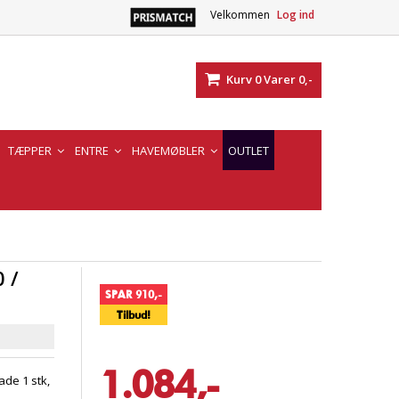
Velkommen
Log ind
Kurv
0
Varer
0,-
TÆPPER
ENTRE
HAVEMØBLER
OUTLET
 /
SPAR 910,-
Tilbud!
1.084,-
de 1 stk,