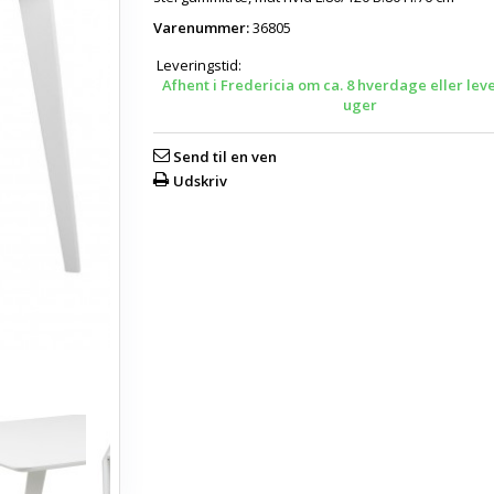
Varenummer:
36805
Leveringstid:
Afhent i Fredericia om ca. 8 hverdage eller lev
uger
Send til en ven
Udskriv