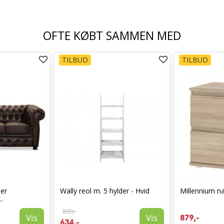
OFTE KØBT SAMMEN MED
TILBUD
TILBUD
ner
Wally reol m. 5 hylder - Hvid
Millennium na
..
899,-
Vis
Vis
879,-
634,-