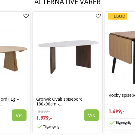
ALTERNATIVE VARER
TILBUD
Roxby spiseb
rd i Eg –
Gronvik Ovalt spisebord
..
180x90cm -...
3.299,-
1.699,-
Vis
Vis
1.979,-
Tilgængelig
Tilgængelig