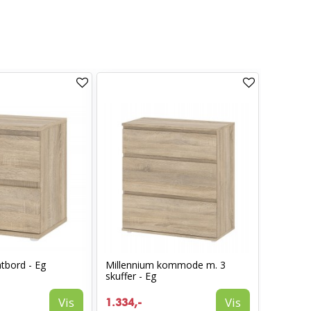
tbord - Eg
Millennium kommode m. 3
skuffer - Eg
Vis
Vis
1.334,-