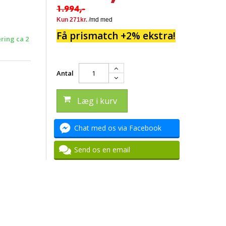
1.994,-
Få prismatch +2% ekstra!
ering ca 2
Antal
Læg i kurv
Chat med os via Facebook
Send os en email