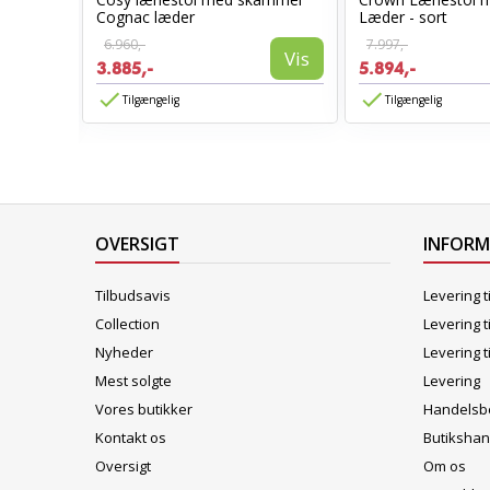
stol
Cognac læder
Læder - sort
6.960,-
7.997,-
Vis
3.885,-
5.894,-
Vis
Tilgængelig
Tilgængelig
OVERSIGT
INFOR
Tilbudsavis
Levering t
Collection
Levering t
Nyheder
Levering t
Mest solgte
Levering
Vores butikker
Handelsbe
Kontakt os
Butikshan
Oversigt
Om os