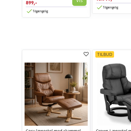
Vis
899,-
Tilgængelig
Tilgængelig
TILBUD
Cosy lænestol med skammel
Crown Lænestol 