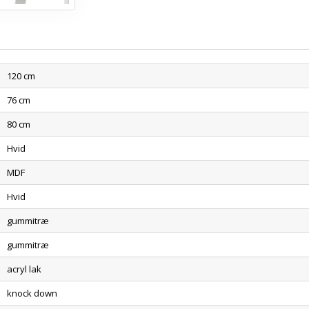
120 cm
76 cm
80 cm
Hvid
MDF
Hvid
gummitræ
gummitræ
acryl lak
knock down