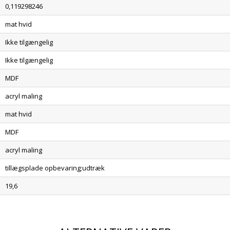
0,119298246
mat hvid
Ikke tilgængelig
Ikke tilgængelig
MDF
acryl maling
mat hvid
MDF
acryl maling
tillægsplade opbevaring;udtræk
19,6