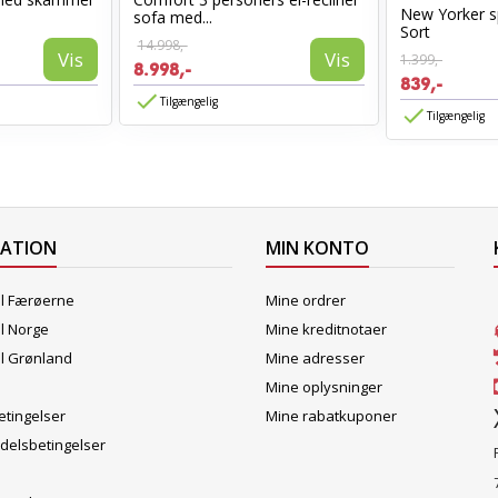
New Yorker s
sofa med...
Sort
14.998,-
Vis
Vis
1.399,-
8.998,-
839,-
Tilgængelig
Tilgængelig
MATION
MIN KONTO
il Færøerne
Mine ordrer
il Norge
Mine kreditnotaer
il Grønland
Mine adresser
Mine oplysninger
tingelser
Mine rabatkuponer
delsbetingelser