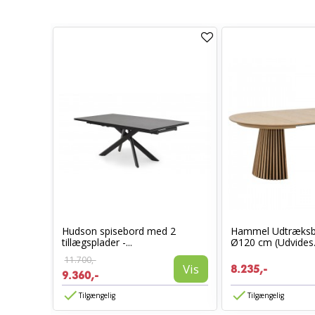
ed
Hudson spisebord med 2
Hammel Udtræksbo
tillægsplader -...
Ø120 cm (Udvides.
11.700,-
Vis
Vis
8.235,-
9.360,-
Tilgængelig
Tilgængelig