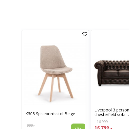
Liverpool 3 perso
K303 Spisebordsstol Beige
chesterfield sofa -.
16.999,-
999,-
15.799,-