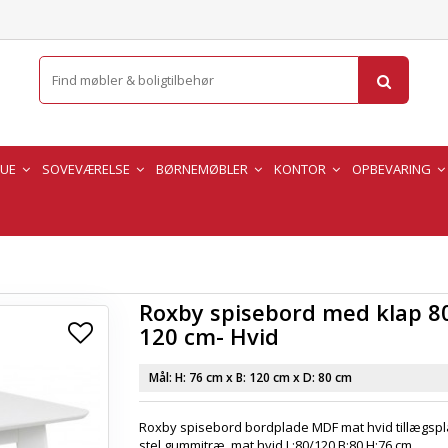
TUE
SOVEVÆRELSE
BØRNEMØBLER
KONTOR
OPBEVARING
Roxby spisebord med klap 80
120 cm- Hvid
Mål: H:
76 cm
x B:
120 cm
x D:
80 cm
Roxby spisebord bordplade MDF mat hvid tillægspla
stel gummitræ, mat hvid L:80/120 B:80 H:76 cm