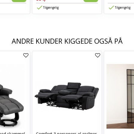
Tilgængelig
Tilgængelig
ANDRE KUNDER KIGGEDE OGSÅ PÅ
med skammel
Comfort 3 personers el-recliner