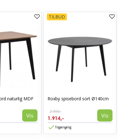
TILBUD
ord naturlig MDF
Roxby spisebord sort Ø140cm
Hammel 
– Ø140 c
2.999,-
Vis
Vis
1.914,-
11.535,
Tilgængelig
Tilgæn