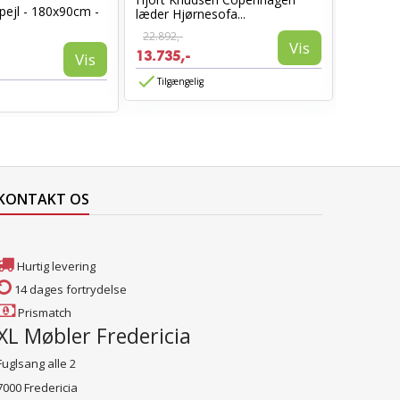
pejl - 180x90cm -
læder Hjørnesofa...
Sort læd
22.892,-
6.960,-
Vis
13.735,-
3.885,-
Vis
Tilgængelig
Tilgæn
KONTAKT OS
Hurtig levering
14 dages fortrydelse
Prismatch
XL Møbler Fredericia
Fuglsang alle 2
7000 Fredericia