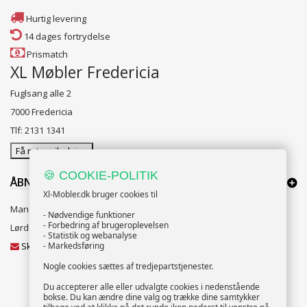
Hurtig levering
14 dages fortrydelse
Prismatch
XL Møbler Fredericia
Fuglsang alle 2
7000 Fredericia
Tlf: 2131 1341
Få rutevejledning
🍪 COOKIE-POLITIK
ÅBNINGSTIDER:
Xl-Mobler.dk bruger cookies til
Mandag til Fredag 10:00 til 18:00
- Nødvendige funktioner
- Forbedring af brugeroplevelsen
Lørdag og Søndag 10:00 til 16:00
- Statistik og webanalyse
Skriv til vores kundeservice
- Markedsføring
Nogle cookies sættes af tredjepartstjenester.
Du accepterer alle eller udvalgte cookies i nedenstående
bokse. Du kan ændre dine valg og trække dine samtykker
NYHEDSBREV