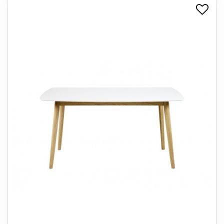
+
SPISESTUE
+
SOVEVÆRELSE
+
KONTORMØBLER
+
OPBEVARING
+
TÆPPER
+
LAMPER
+
ENTREMØBLER
+
HAVEMØBLER
OUTLET