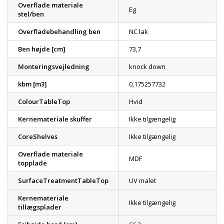
Overflade materiale
Eg
stel/ben
Overfladebehandling ben
NC lak
Ben højde [cm]
73,7
Monteringsvejledning
knock down
kbm [m3]
0,175257732
ColourTableTop
Hvid
Kernemateriale skuffer
Ikke tilgængelig
CoreShelves
Ikke tilgængelig
Overflade materiale
MDF
topplade
SurfaceTreatmentTableTop
UV malet
Kernemateriale
Ikke tilgængelig
tillægsplader