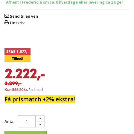
Afhent i Fredericia om ca. 8 hverdage eller levering ca 2 uger
Send til en ven
Udskriv
SPAR 1.077,-
Tilbud!
2.222,-
3.299,-
Få prismatch +2% ekstra!
Antal