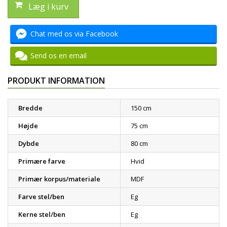
Læg i kurv
Chat med os via Facebook
Send os en email
PRODUKT INFORMATION
Bredde
150 cm
Højde
75 cm
Dybde
80 cm
Primære farve
Hvid
Primær korpus/materiale
MDF
Farve stel/ben
Eg
Kerne stel/ben
Eg