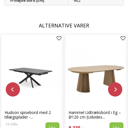
Frihøjde bord [cm]
66,2
ALTERNATIVE VARER
Hudson spisebord med 2
Hammel Udtræksbord i Eg –
tillægsplader -...
Ø120 cm (Udvides...
11.700,-
Vis
Vis