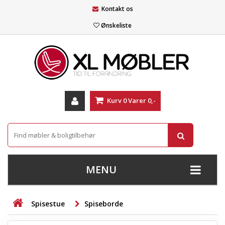
Kontakt os
Ønskeliste
Kurv
0
Varer
0,-
MENU
+
SOFAER
Spisestue
Spiseborde
+
STUE