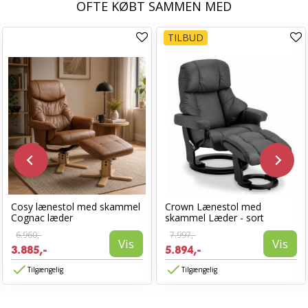
OFTE KØBT SAMMEN MED
TILBUD
Cosy lænestol med skammel
Crown Lænestol med
Cognac læder
skammel Læder - sort
6.960,-
7.997,-
Vis
Vis
3.885,-
5.894,-
Tilgængelig
Tilgængelig