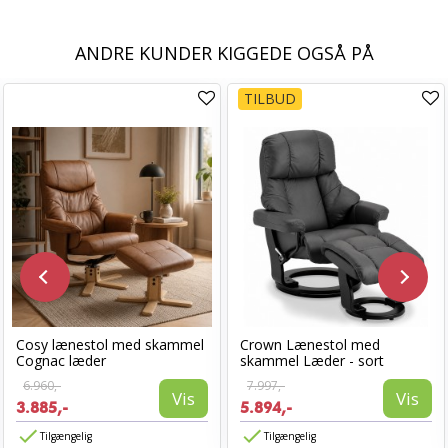
ANDRE KUNDER KIGGEDE OGSÅ PÅ
TILBUD
Cosy lænestol med skammel
Crown Lænestol med
Cognac læder
skammel Læder - sort
6.960,-
7.997,-
Vis
Vis
3.885,-
5.894,-
Tilgængelig
Tilgængelig