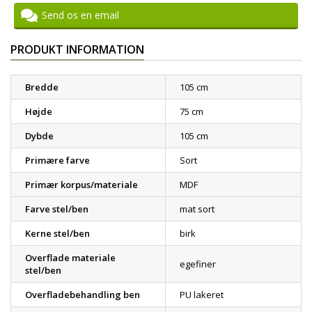
Send os en email
PRODUKT INFORMATION
Bredde
105 cm
Højde
75 cm
Dybde
105 cm
Primære farve
Sort
Primær korpus/materiale
MDF
Farve stel/ben
mat sort
Kerne stel/ben
birk
Overflade materiale
egefiner
stel/ben
Overfladebehandling ben
PU lakeret