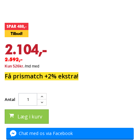
SPAR 488,-
Tilbud!
2.104,-
2.592,-
Få prismatch +2% ekstra!
Antal
Læg i kurv
Chat med os via Facebook