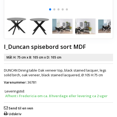
I_Duncan spisebord sort MDF
Mål: H:
75 cm
x B:
105 cm
x D:
105 cm
DUNCAN Dining table Oak veneer top, black stained lacquer, legs
solid birch, oak veneer, black stained lacquered, Ø:105 H:75 cm
Varenummer:
36781
Leveringstid:
Afhent i Fredericia om ca. 8 hverdage eller levering ca 2 uger
Send til en ven
Udskriv