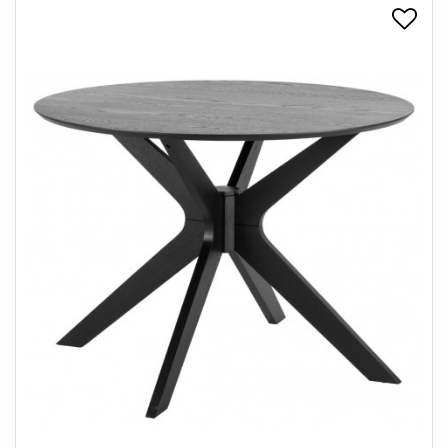
+
SPISESTUE
+
SOVEVÆRELSE
+
KONTORMØBLER
+
OPBEVARING
+
TÆPPER
+
LAMPER
+
ENTREMØBLER
+
HAVEMØBLER
OUTLET