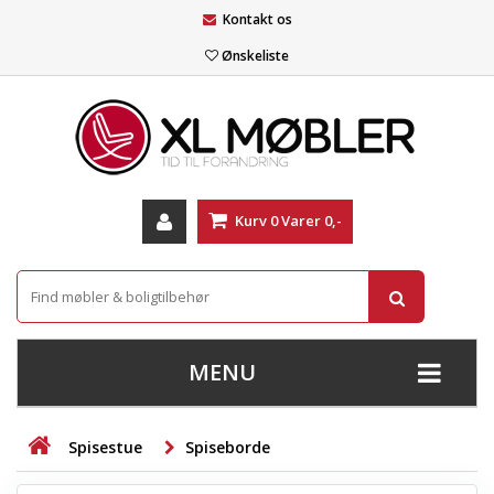
Kontakt os
Ønskeliste
Kurv
0
Varer
0,-
MENU
+
SOFAER
Spisestue
Spiseborde
+
STUE