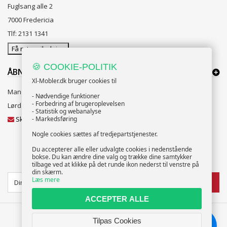
Fuglsang alle 2
7000 Fredericia
Tlf: 2131 1341
Få rutevejledning
🍪 COOKIE-POLITIK
ÅBNINGSTIDER:
Xl-Mobler.dk bruger cookies til
Mandag til Fredag 10:00 til 18:00
- Nødvendige funktioner
- Forbedring af brugeroplevelsen
Lørdag og Søndag 10:00 til 16:00
- Statistik og webanalyse
Skriv til vores kundeservice
- Markedsføring
Nogle cookies sættes af tredjepartstjenester.
Du accepterer alle eller udvalgte cookies i nedenstående
bokse. Du kan ændre dine valg og trække dine samtykker
NYHEDSBREV
tilbage ved at klikke på det runde ikon nederst til venstre på
din skærm.
Læs mere
TILMELD
ACCEPTER ALLE
Tilpas Cookies