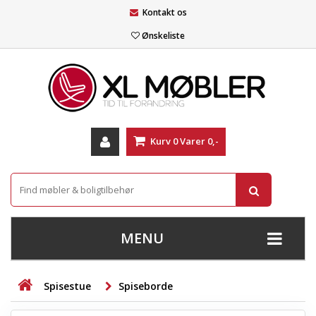
Kontakt os
Ønskeliste
Kurv
0
Varer
0,-
MENU
+
SOFAER
Spisestue
Spiseborde
+
STUE