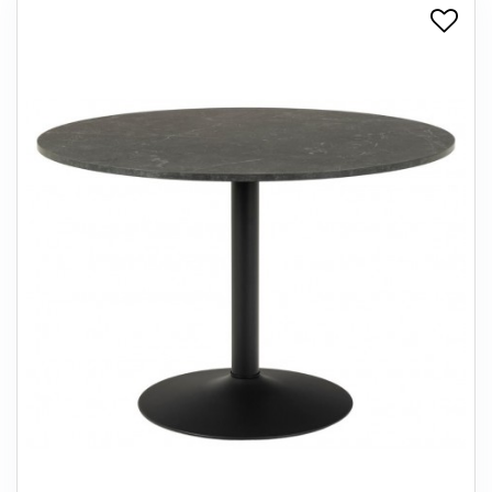
+
SPISESTUE
+
SOVEVÆRELSE
+
KONTORMØBLER
+
OPBEVARING
+
TÆPPER
+
LAMPER
+
ENTREMØBLER
+
HAVEMØBLER
OUTLET