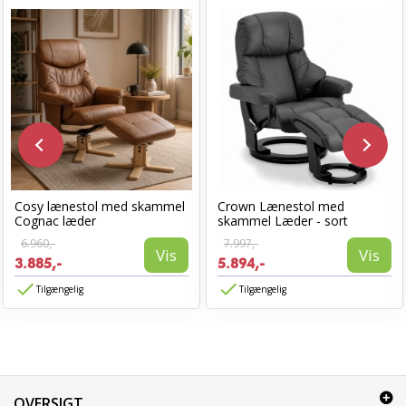
Cosy lænestol med skammel
Crown Lænestol med
Cognac læder
skammel Læder - sort
6.960,-
7.997,-
Vis
Vis
3.885,-
5.894,-
Tilgængelig
Tilgængelig
OVERSIGT