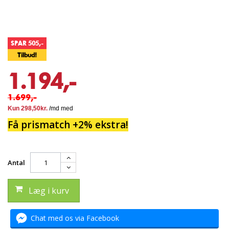
SPAR 505,-
Tilbud!
1.194,-
1.699,-
Få prismatch +2% ekstra!
Antal
Læg i kurv
Chat med os via Facebook