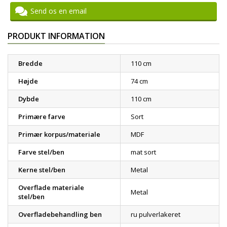
Send os en email
PRODUKT INFORMATION
Bredde
110 cm
Højde
74 cm
Dybde
110 cm
Primære farve
Sort
Primær korpus/materiale
MDF
Farve stel/ben
mat sort
Kerne stel/ben
Metal
Overflade materiale
Metal
stel/ben
Overfladebehandling ben
ru pulverlakeret