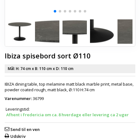
Ibiza spisebord sort Ø110
Mål: H:
74 cm
x B:
110 cm
x D:
110 cm
IBIZA dining table, top melamine matt black marble print, metal base,
powder coated rough, matt black, Ø:110 H:74 cm
Varenummer:
36799
Leveringstid:
Afhent i Fredericia om ca. 8 hverdage eller levering ca 2 uger
Send til en ven
Udskriv