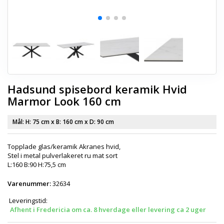
Hadsund spisebord keramik Hvid
Marmor Look 160 cm
Mål: H:
75 cm
x B:
160 cm
x D:
90 cm
Topplade glas/keramik Akranes hvid,
Stel i metal pulverlakeret ru mat sort
L:160 B:90 H:75,5 cm
Varenummer:
32634
Leveringstid:
Afhent i Fredericia om ca. 8 hverdage eller levering ca 2 uger