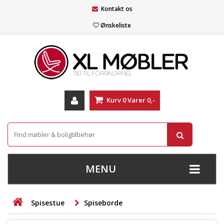
Kontakt os
Ønskeliste
Kurv
0
Varer
0,-
MENU
+
SOFAER
Spisestue
Spiseborde
+
STUE