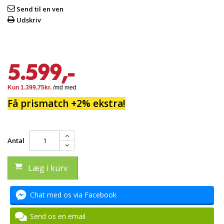
Send til en ven
Udskriv
5.599,-
Få prismatch +2% ekstra!
Antal
Læg i kurv
Chat med os via Facebook
Send os en email