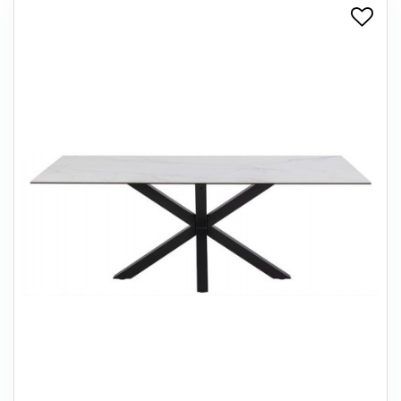
+
SPISESTUE
+
SOVEVÆRELSE
+
KONTORMØBLER
+
OPBEVARING
+
TÆPPER
+
LAMPER
+
ENTREMØBLER
+
HAVEMØBLER
OUTLET