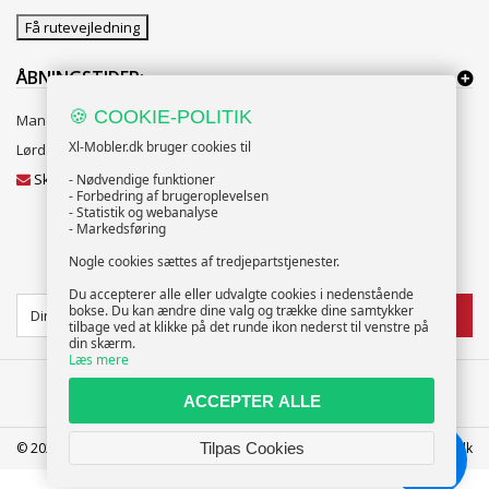
Få rutevejledning
ÅBNINGSTIDER:
🍪 COOKIE-POLITIK
Mandag til Fredag 10:00 til 18:00
Xl-Mobler.dk bruger cookies til
Lørdag og Søndag 10:00 til 16:00
Skriv til vores kundeservice
- Nødvendige funktioner
- Forbedring af brugeroplevelsen
- Statistik og webanalyse
- Markedsføring
Nogle cookies sættes af tredjepartstjenester.
NYHEDSBREV
Du accepterer alle eller udvalgte cookies i nedenstående
bokse. Du kan ændre dine valg og trække dine samtykker
TILMELD
tilbage ved at klikke på det runde ikon nederst til venstre på
din skærm.
Læs mere
ACCEPTER ALLE
© 2025 XL-Møbler ApS | CVR: 39586207 | FREDERICIA | info@xl-mobler.dk
Tilpas Cookies
Chat