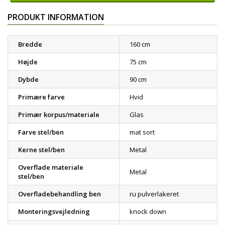
PRODUKT INFORMATION
Bredde
160 cm
Højde
75 cm
Dybde
90 cm
Primære farve
Hvid
Primær korpus/materiale
Glas
Farve stel/ben
mat sort
Kerne stel/ben
Metal
Overflade materiale
Metal
stel/ben
Overfladebehandling ben
ru pulverlakeret
Monteringsvejledning
knock down