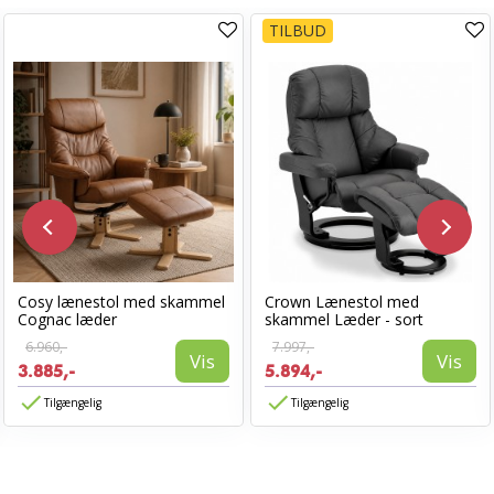
TILBUD
Cosy lænestol med skammel
Crown Lænestol med
Cognac læder
skammel Læder - sort
6.960,-
7.997,-
Vis
Vis
3.885,-
5.894,-
Tilgængelig
Tilgængelig