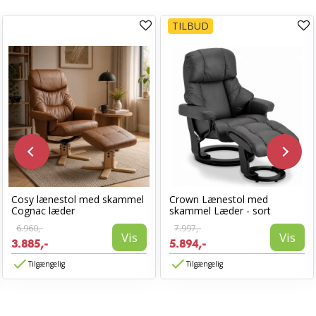
TILBUD
Cosy lænestol med skammel
Crown Lænestol med
Cognac læder
skammel Læder - sort
6.960,-
7.997,-
Vis
Vis
3.885,-
5.894,-
Tilgængelig
Tilgængelig