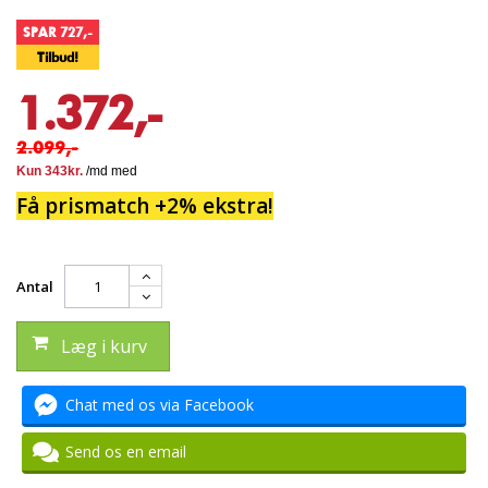
SPAR 727,-
Tilbud!
1.372,-
2.099,-
Få prismatch +2% ekstra!
Antal
Læg i kurv
Chat med os via Facebook
Send os en email