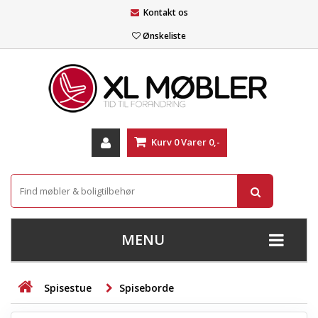
Kontakt os
Ønskeliste
Kurv
0
Varer
0,-
MENU
+
SOFAER
Spisestue
Spiseborde
+
STUE