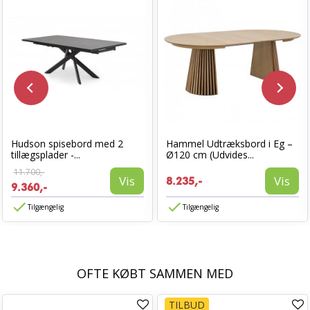
Hudson spisebord med 2
Hammel Udtræksbord i Eg –
tillægsplader -...
Ø120 cm (Udvides...
11.700,-
Vis
Vis
8.235,-
9.360,-
Tilgængelig
Tilgængelig
OFTE KØBT SAMMEN MED
TILBUD