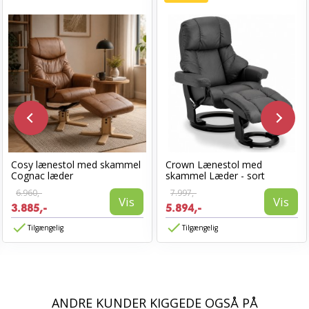
Cosy lænestol med skammel
Crown Lænestol med
Cognac læder
skammel Læder - sort
6.960,-
7.997,-
Vis
Vis
3.885,-
5.894,-
Tilgængelig
Tilgængelig
ANDRE KUNDER KIGGEDE OGSÅ PÅ