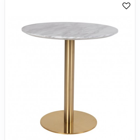
+
SPISESTUE
+
SOVEVÆRELSE
+
KONTORMØBLER
+
OPBEVARING
+
TÆPPER
+
LAMPER
+
ENTREMØBLER
+
HAVEMØBLER
OUTLET