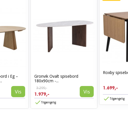
Roxby spiseb
rd i Eg –
Gronvik Ovalt spisebord
..
180x90cm -...
3.299,-
1.699,-
Vis
Vis
1.979,-
Tilgængelig
Tilgængelig