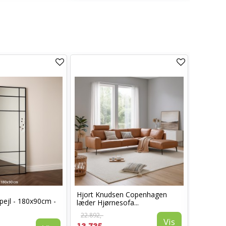
Hjort Knudsen Copenhagen
Cosy læ
pejl - 180x90cm -
læder Hjørnesofa...
Sort læd
22.892,-
6.960,-
Vis