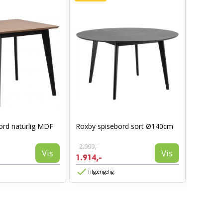
ord naturlig MDF
Roxby spisebord sort Ø140cm
Hammel 
– Ø140 c
2.999,-
Vis
Vis
1.914,-
11.535,
Tilgængelig
Tilgæn