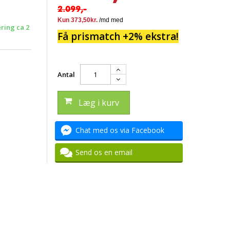
2.099,-
ering ca 2
Få prismatch +2% ekstra!
Antal
Læg i kurv
Chat med os via Facebook
Send os en email