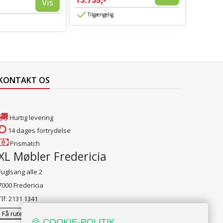
13.735,-
3.885,-
Vis
Tilgængelig
Tilgæn
KONTAKT OS
Hurtig levering
14 dages fortrydelse
Prismatch
XL Møbler Fredericia
Fuglsang alle 2
7000 Fredericia
Tlf: 2131 1341
Få rutevejledning
🍪 COOKIE-POLITIK