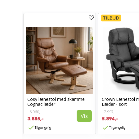
TILBUD
Cosy lænestol med skammel
Crown Lænestol 
l -
Cognac læder
Læder - sort
6.960,-
7.997,-
Vis
3.885,-
5.894,-
Vis
Tilgængelig
Tilgængelig