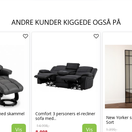
ANDRE KUNDER KIGGEDE OGSÅ PÅ
med skammel
Comfort 3 personers el-recliner
New Yorker s
sofa med...
Sort
14.998,-
Vis
Vis
1.399,-