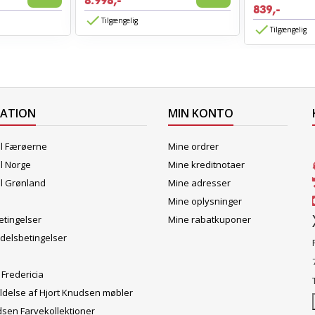
8.998,-
839,-
Tilgængelig
Tilgængelig
MATION
MIN KONTO
il Færøerne
Mine ordrer
il Norge
Mine kreditnotaer
il Grønland
Mine adresser
Mine oplysninger
tingelser
Mine rabatkuponer
delsbetingelser
 Fredericia
ldelse af Hjort Knudsen møbler
dsen Farvekollektioner