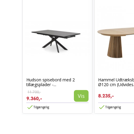
ed
Hudson spisebord med 2
Hammel Udtræksbo
tillægsplader -...
Ø120 cm (Udvides.
11.700,-
Vis
Vis
8.235,-
9.360,-
Tilgængelig
Tilgængelig