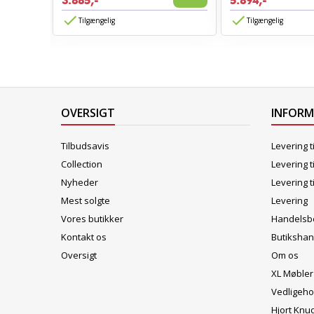
3.885,-
5.894,-
Vis
Tilgængelig
Tilgængelig
OVERSIGT
INFOR
Tilbudsavis
Levering t
Collection
Levering t
Nyheder
Levering t
Mest solgte
Levering
Vores butikker
Handelsbe
Kontakt os
Butikshan
Oversigt
Om os
XL Møbler
Vedligeho
Hjort Knu