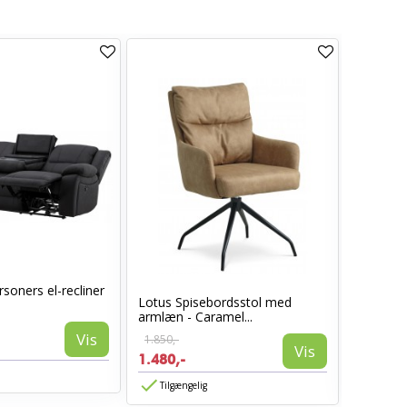
soners el-recliner
Lotus Spisebordsstol med
Sarasota
armlæn - Caramel...
Vis
1.850,-
1.399,-
Vis
1.480,-
839,-
Tilgængelig
Tilgæn