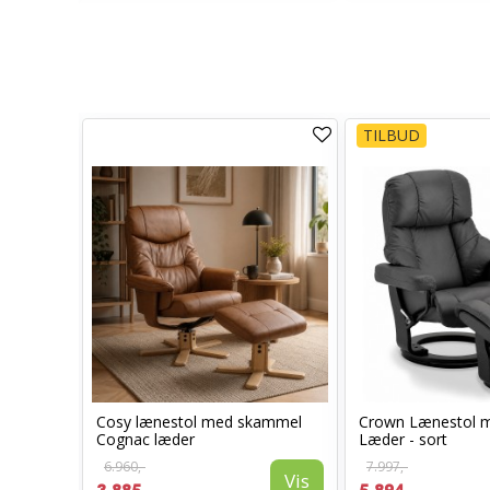
TILBUD
Cosy lænestol med skammel
Crown Lænestol 
stol
Cognac læder
Læder - sort
6.960,-
7.997,-
Vis