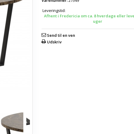
Varenummer:
27549
Leveringstid:
Afhent i Fredericia om ca. 8 hverdage eller lev
uger
Send til en ven
Udskriv