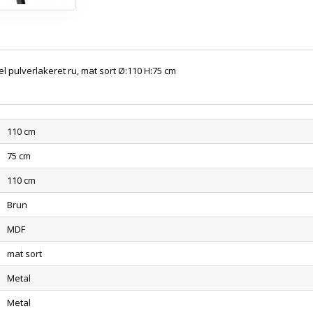
 pulverlakeret ru, mat sort Ø:110 H:75 cm
110 cm
75 cm
110 cm
Brun
MDF
mat sort
Metal
Metal