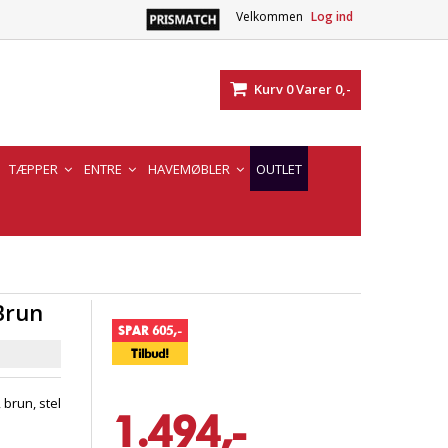
Velkommen
Log ind
Kurv
0
Varer
0,-
TÆPPER
ENTRE
HAVEMØBLER
OUTLET
Brun
SPAR 605,-
Tilbud!
brun, stel
1.494,-