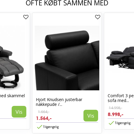
OFTE KØBT SAMMEN MED
med skammel
Comfort 3 per
Hjort Knudsen justerbar
sofa med...
nakkepude /...
14.998,-
Vis
1.664,-
8.998,-
Vis
1.564,-
Tilgængelig
Tilgængelig