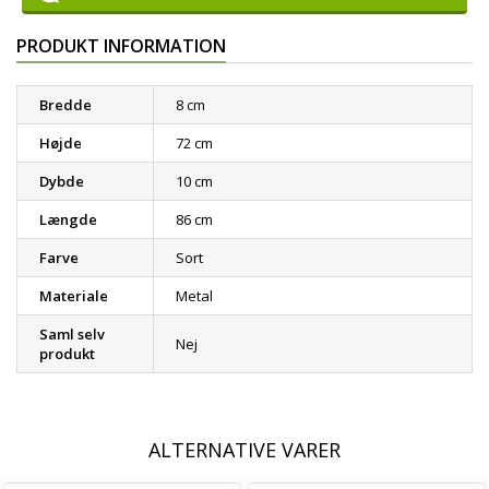
PRODUKT INFORMATION
Bredde
8 cm
Højde
72 cm
Dybde
10 cm
Længde
86 cm
Farve
Sort
Materiale
Metal
Saml selv
Nej
produkt
ALTERNATIVE VARER