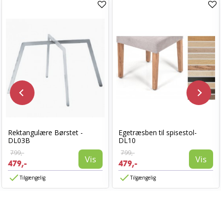
Rektangulære Børstet -
Egetræsben til spisestol-
DL03B
DL10
799,-
799,-
Vis
Vis
479,-
479,-
Tilgængelig
Tilgængelig