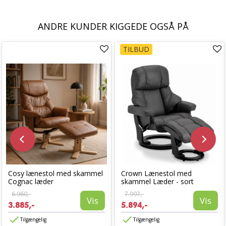
ANDRE KUNDER KIGGEDE OGSÅ PÅ
TILBUD
Cosy lænestol med skammel
Crown Lænestol med
Cognac læder
skammel Læder - sort
6.960,-
7.997,-
Vis
Vis
3.885,-
5.894,-
Tilgængelig
Tilgængelig