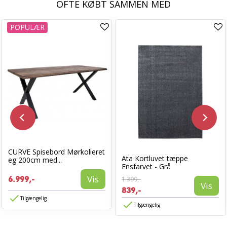
OFTE KØBT SAMMEN MED
POPULÆR
CURVE Spisebord Mørkolieret
Ata Kortluvet tæppe
eg 200cm med...
Ensfarvet - Grå
Vis
6.999,-
1.399,-
Vis
839,-
Tilgængelig
Tilgængelig