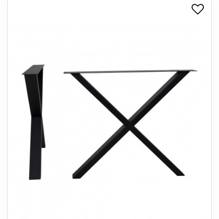
+
SPISESTUE
+
SOVEVÆRELSE
+
KONTORMØBLER
+
OPBEVARING
+
TÆPPER
+
LAMPER
+
ENTREMØBLER
+
HAVEMØBLER
OUTLET