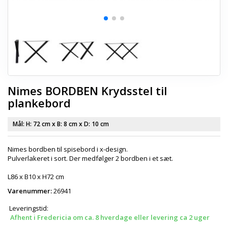
Nimes BORDBEN Krydsstel til
plankebord
Mål: H:
72 cm
x B:
8 cm
x D:
10 cm
Nimes bordben til spisebord i x-design.
Pulverlakeret i sort. Der medfølger 2 bordben i et sæt.
L86 x B10 x H72 cm
Varenummer:
26941
Leveringstid:
Afhent i Fredericia om ca. 8 hverdage eller levering ca 2 uger