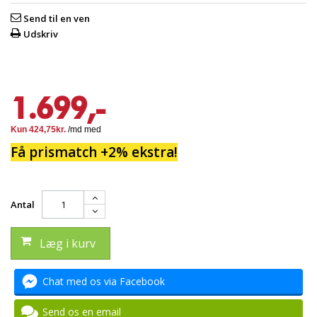
Send til en ven
Udskriv
1.699,-
Få prismatch +2% ekstra!
Antal
Læg i kurv
Chat med os via Facebook
Send os en email