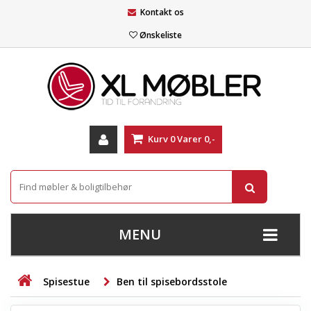
Kontakt os
Ønskeliste
Kurv
0
Varer
0,-
MENU
+
SOFAER
Spisestue
Ben til spisebordsstole
+
STUE