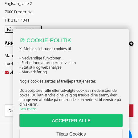
Fuglsang alle 2
7000 Fredericia
Tlf: 2131 1341
Få rutevejledning
🍪 COOKIE-POLITIK
ÅBNINGSTIDER:
Xl-Mobler.dk bruger cookies til
Mandag til Fredag 10:00 til 18:00
- Nødvendige funktioner
- Forbedring af brugeroplevelsen
Lørdag og Søndag 10:00 til 16:00
- Statistik og webanalyse
Skriv til vores kundeservice
- Markedsføring
Nogle cookies sættes af tredjepartstjenester.
Du accepterer alle eller udvalgte cookies i nedenstående
bokse. Du kan ændre dine valg og trække dine samtykker
NYHEDSBREV
tilbage ved at klikke på det runde ikon nederst til venstre på
din skærm.
Læs mere
TILMELD
ACCEPTER ALLE
Tilpas Cookies