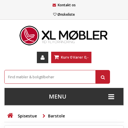
Kontakt os
Ønskeliste
Kurv
0
Varer
0,-
MENU
+
SOFAER
Spisestue
Barstole
+
STUE