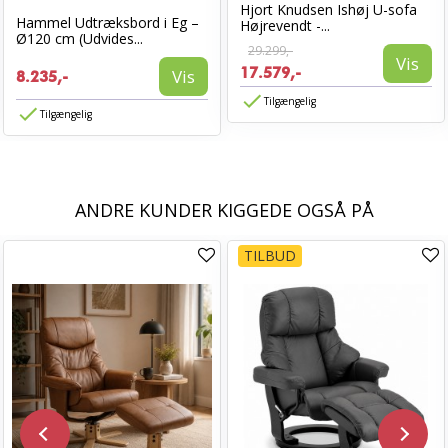
Hjort Knudsen Ishøj U-sofa
Hammel Udtræksbord i Eg –
Højrevendt -...
Ø120 cm (Udvides...
29.299,-
Vis
17.579,-
Vis
8.235,-
Tilgængelig
Tilgængelig
ANDRE KUNDER KIGGEDE OGSÅ PÅ
TILBUD