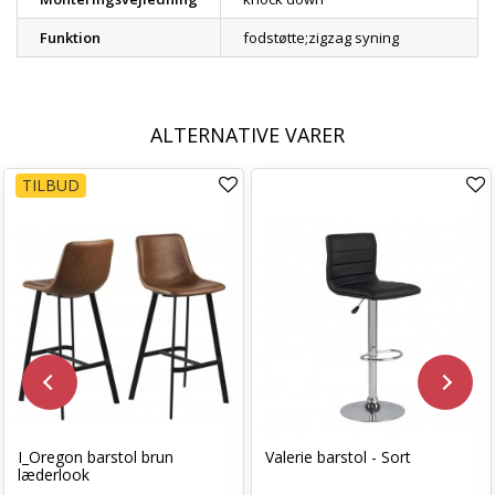
Funktion
fodstøtte;zigzag syning
ALTERNATIVE VARER
TILBUD
I_Oregon barstol brun
Valerie barstol - Sort
læderlook