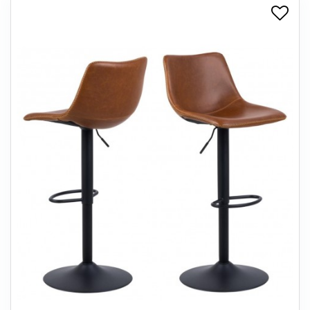
+
SPISESTUE
+
SOVEVÆRELSE
+
KONTORMØBLER
+
OPBEVARING
+
TÆPPER
+
LAMPER
+
ENTREMØBLER
+
HAVEMØBLER
OUTLET