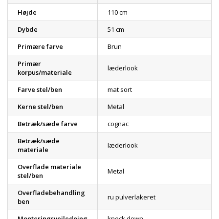
Højde
110 cm
Dybde
51 cm
Primære farve
Brun
Primær
læderlook
korpus/materiale
Farve stel/ben
mat sort
Kerne stel/ben
Metal
Betræk/sæde farve
cognac
Betræk/sæde
læderlook
materiale
Overflade materiale
Metal
stel/ben
Overfladebehandling
ru pulverlakeret
ben
Monteringsvejledning
knock down