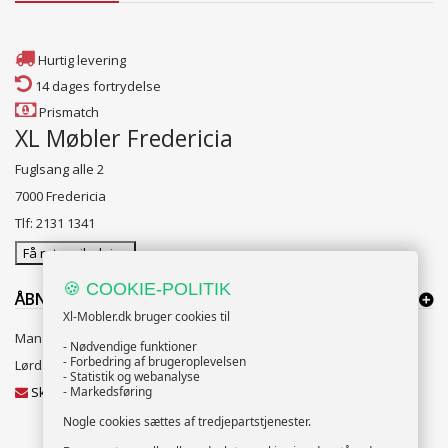
Hurtig levering
14 dages fortrydelse
Prismatch
XL Møbler Fredericia
Fuglsang alle 2
7000 Fredericia
Tlf: 2131 1341
Få rutevejledning
🍪 COOKIE-POLITIK
ÅBNINGSTIDER:
Xl-Mobler.dk bruger cookies til
Mandag til Fredag 10:00 til 18:00
- Nødvendige funktioner
- Forbedring af brugeroplevelsen
Lørdag og Søndag 10:00 til 16:00
- Statistik og webanalyse
Skriv til vores kundeservice
- Markedsføring
Nogle cookies sættes af tredjepartstjenester.