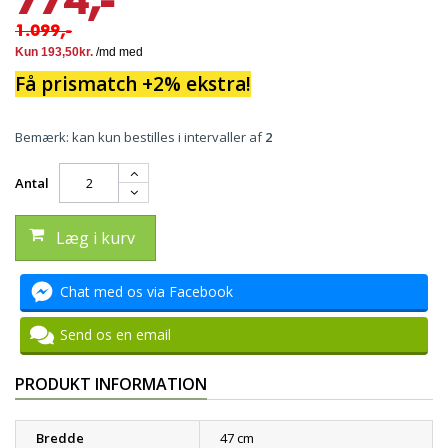
1.099,-
Få prismatch +2% ekstra!
Bemærk: kan kun bestilles i intervaller af
2
Antal
Læg i kurv
Chat med os via Facebook
Send os en email
PRODUKT INFORMATION
Bredde
47 cm