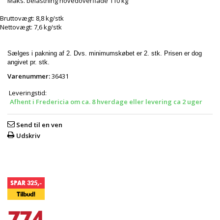
Maks. belastning hovedoverflade 110 kg
Bruttovægt:
8,8 kg/stk
Nettovægt:
7,6 kg/stk
Sælges i pakning af 2. Dvs. minimumskøbet er 2. stk. Prisen er dog
angivet pr. stk.
Varenummer:
36431
Leveringstid:
Afhent i Fredericia om ca. 8 hverdage eller levering ca 2 uger
Send til en ven
Udskriv
SPAR 325,-
Tilbud!
774,-