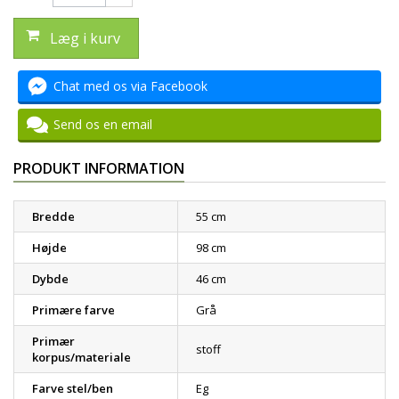
Læg i kurv
Chat med os via Facebook
Send os en email
PRODUKT INFORMATION
Bredde
55 cm
Højde
98 cm
Dybde
46 cm
Primære farve
Grå
Primær
stoff
korpus/materiale
Farve stel/ben
Eg