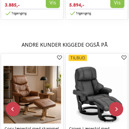
Vis
Vis
3.885,-
5.894,-
Tilgængelig
Tilgængelig
ANDRE KUNDER KIGGEDE OGSÅ PÅ
TILBUD
Cosy lænestol med skammel
Crown Lænestol med