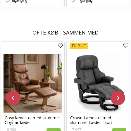
Tilgængelig
Tilgængelig
OFTE KØBT SAMMEN MED
TILBUD
Cosy lænestol med skammel
Crown Lænestol med
Cognac læder
skammel Læder - sort
6.960,-
7.997,-