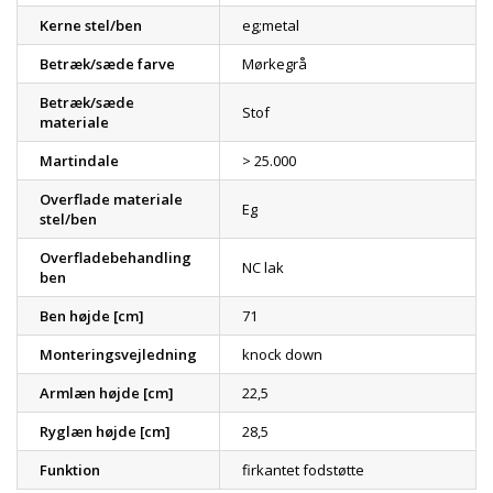
Kerne stel/ben
eg;metal
Betræk/sæde farve
Mørkegrå
Betræk/sæde
Stof
materiale
Martindale
> 25.000
Overflade materiale
Eg
stel/ben
Overfladebehandling
NC lak
ben
Ben højde [cm]
71
Monteringsvejledning
knock down
Armlæn højde [cm]
22,5
Ryglæn højde [cm]
28,5
Funktion
firkantet fodstøtte