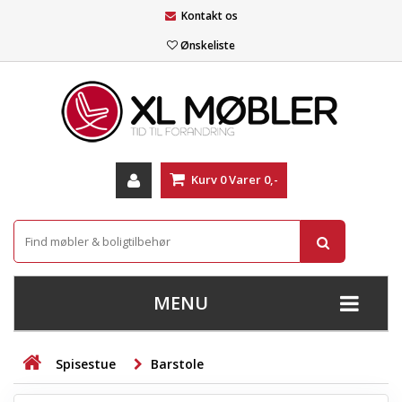
Kontakt os
Ønskeliste
Kurv
0
Varer
0,-
MENU
+
SOFAER
Spisestue
Barstole
+
STUE