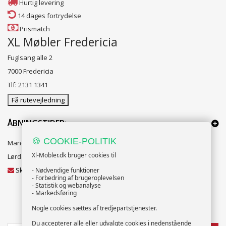
Hurtig levering
14 dages fortrydelse
Prismatch
XL Møbler Fredericia
Fuglsang alle 2
7000 Fredericia
Tlf: 2131 1341
Få rutevejledning
ÅBNINGSTIDER:
🍪 COOKIE-POLITIK
Mandag til Fredag 10:00 til 18:00
Xl-Mobler.dk bruger cookies til
Lørdag og Søndag 10:00 til 16:00
Skriv til vores kundeservice
- Nødvendige funktioner
- Forbedring af brugeroplevelsen
- Statistik og webanalyse
- Markedsføring
Nogle cookies sættes af tredjepartstjenester.
NYHEDSBREV
Du accepterer alle eller udvalgte cookies i nedenstående