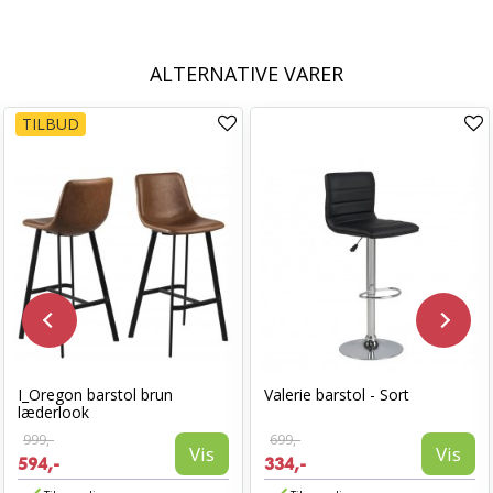
ALTERNATIVE VARER
TILBUD
I_Oregon barstol brun
Valerie barstol - Sort
læderlook
999,-
699,-
Vis
Vis
594,-
334,-