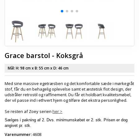
Grace barstol - Koksgrå
Mål: H:
98 cm
x B:
55 cm
x D:
46 cm
Med sine massive egetræsben og det komfortable sæde i mørkegråt
stof, får du en behagelig oplevelse samt et æstetisk flot design, der
udstråler retrostil og raffinement. Du får et holdbart kvalitetsmøbel,
der vil passe ind i ethvert hjem og tilføre det ekstra personlighed.
Se resten af Zoey serien
her >
Sælges i pakning af 2. Dvs. minimumskøbet er 2. stk. Prisen er dog
angivet pr. stk.
Varenummer:
4608