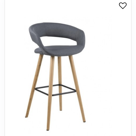
+
SPISESTUE
+
SOVEVÆRELSE
+
KONTORMØBLER
+
OPBEVARING
+
TÆPPER
+
LAMPER
+
ENTREMØBLER
+
HAVEMØBLER
OUTLET