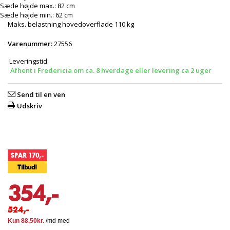
Sæde højde max.: 82 cm
Sæde højde min.: 62 cm
Maks. belastning hovedoverflade 110 kg
Varenummer:
27556
Leveringstid:
Afhent i Fredericia om ca. 8 hverdage eller levering ca 2 uger
Send til en ven
Udskriv
SPAR 170,-
Tilbud!
354,-
524,-