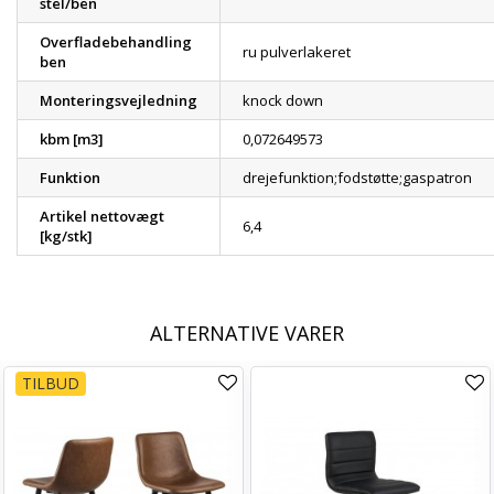
stel/ben
Overfladebehandling
ru pulverlakeret
ben
Monteringsvejledning
knock down
kbm [m3]
0,072649573
Funktion
drejefunktion;fodstøtte;gaspatron
Artikel nettovægt
6,4
[kg/stk]
ALTERNATIVE VARER
TILBUD