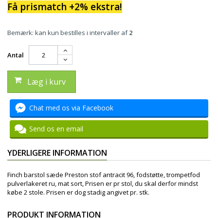
Få prismatch +2% ekstra!
Bemærk: kan kun bestilles i intervaller af
2
Antal
Læg i kurv
Chat med os via Facebook
Send os en email
YDERLIGERE INFORMATION
Finch barstol sæde Preston stof antracit 96, fodstøtte, trompetfod
pulverlakeret ru, mat sort, Prisen er pr stol, du skal derfor mindst
købe 2 stole. Prisen er dog stadig angivet pr. stk.
PRODUKT INFORMATION