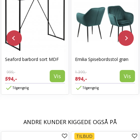
Seaford barbord sort MDF
Emilia Spisebordsstol grøn
999,-
1.399,-
Vis
Vis
594,-
894,-
Tilgængelig
Tilgængelig
ANDRE KUNDER KIGGEDE OGSÅ PÅ
TILBUD