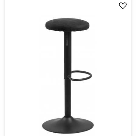
+
SPISESTUE
+
SOVEVÆRELSE
+
KONTORMØBLER
+
OPBEVARING
+
TÆPPER
+
LAMPER
+
ENTREMØBLER
+
HAVEMØBLER
OUTLET