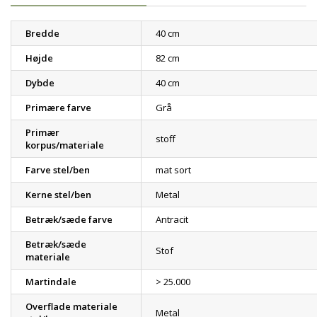
Bredde
40 cm
Højde
82 cm
Dybde
40 cm
Primære farve
Grå
Primær
stoff
korpus/materiale
Farve stel/ben
mat sort
Kerne stel/ben
Metal
Betræk/sæde farve
Antracit
Betræk/sæde
Stof
materiale
Martindale
> 25.000
Overflade materiale
Metal