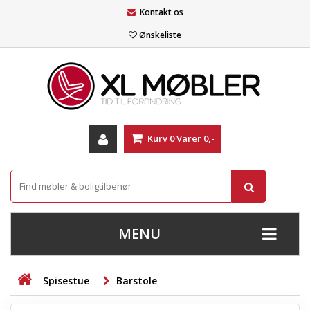
Kontakt os
Ønskeliste
Kurv
0
Varer
0,-
MENU
+
SOFAER
Spisestue
Barstole
+
STUE