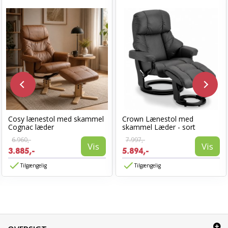
Cosy lænestol med skammel
Crown Lænestol med
Cognac læder
skammel Læder - sort
6.960,-
7.997,-
Vis
Vis
3.885,-
5.894,-
Tilgængelig
Tilgængelig