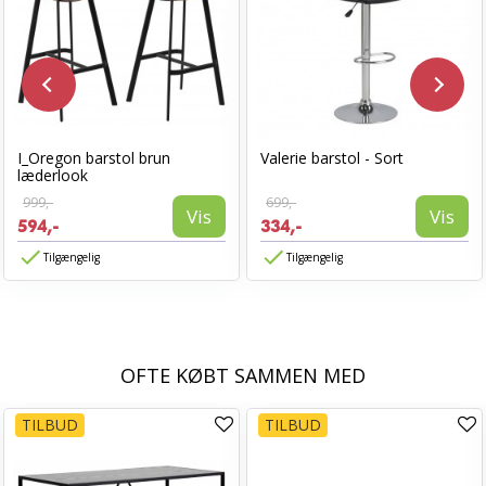
I_Oregon barstol brun
Valerie barstol - Sort
læderlook
999,-
699,-
Vis
Vis
594,-
334,-
Tilgængelig
Tilgængelig
OFTE KØBT SAMMEN MED
TILBUD
TILBUD