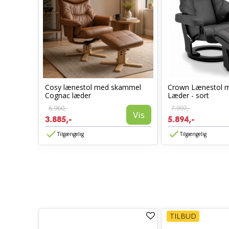
Cosy lænestol med skammel
Crown Lænestol 
l -
Cognac læder
Læder - sort
6.960,-
7.997,-
Vis
3.885,-
5.894,-
Vis
Tilgængelig
Tilgængelig
TILBUD