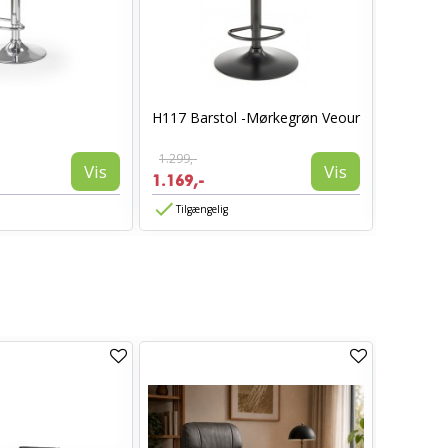
Middelfar
H117 Barstol -Mørkegrøn Veour
lysebrun.
799,-
1.299,-
542,-
Vis
Vis
1.169,-
Tilgæn
Tilgængelig