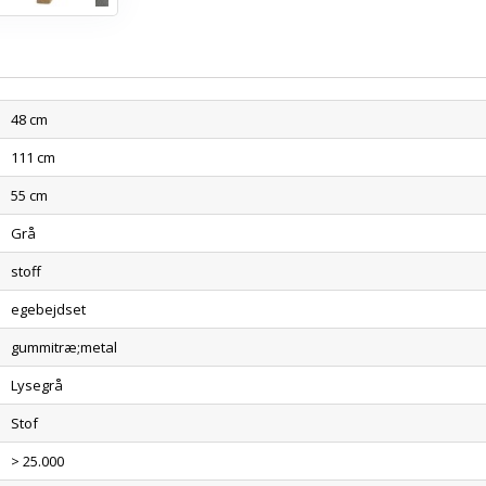
48 cm
111 cm
55 cm
Grå
stoff
egebejdset
gummitræ;metal
Lysegrå
Stof
> 25.000