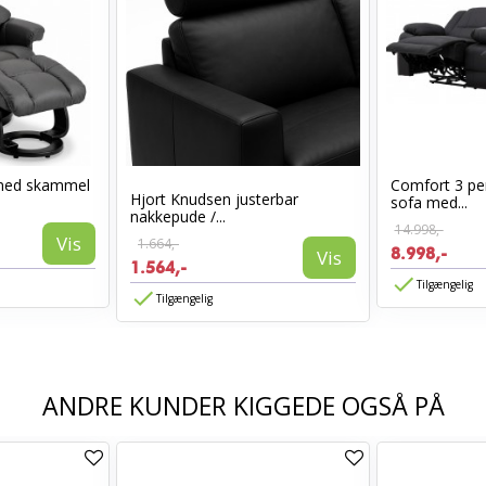
med skammel
Comfort 3 per
Hjort Knudsen justerbar
sofa med...
nakkepude /...
14.998,-
Vis
1.664,-
8.998,-
Vis
1.564,-
Tilgængelig
Tilgængelig
ANDRE KUNDER KIGGEDE OGSÅ PÅ