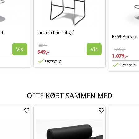
rt
Indiana barstol grå
H/69 Barstol
984,-
Vis
Vis
1.199,-
549,-
1.079,-
Tilgængelig
Tilgængelig
OFTE KØBT SAMMEN MED