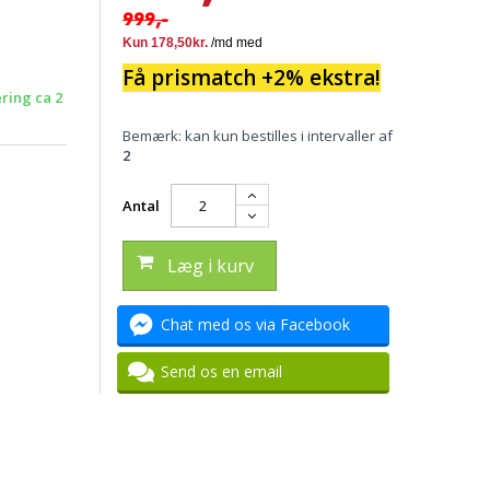
999,-
Få prismatch +2% ekstra!
ering ca 2
Bemærk: kan kun bestilles i intervaller af
2
Antal
Læg i kurv
Chat med os via Facebook
Send os en email