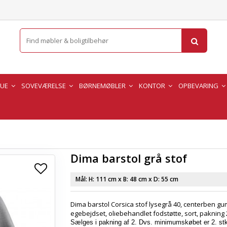
TUE
SOVEVÆRELSE
BØRNEMØBLER
KONTOR
OPBEVARING
Dima barstol grå stof
Mål: H:
111 cm
x B:
48 cm
x D:
55 cm
Dima barstol Corsica stof lysegrå 40, centerben g
egebejdset, oliebehandlet fodstøtte, sort, pakning 
Sælges i pakning af 2. Dvs. minimumskøbet er 2. stk