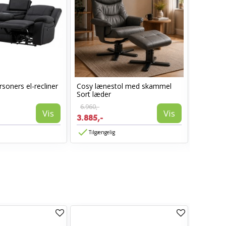
soners el-recliner
Cosy lænestol med skammel
Lotus S
Sort læder
armlæn -
6.960,-
Vis
Vis
1.850,-
3.885,-
1.480,-
Tilgængelig
Tilgæn