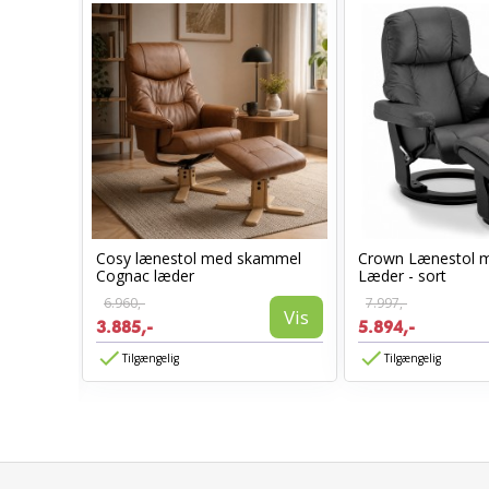
Cosy lænestol med skammel
Crown Lænestol 
stol
Cognac læder
Læder - sort
6.960,-
7.997,-
Vis
3.885,-
5.894,-
Vis
Tilgængelig
Tilgængelig