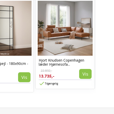
Hjort Knudsen Copenhagen
Cosy læ
pejl - 180x90cm -
læder Hjørnesofa...
Sort læd
22.892,-
6.960,-
Vis
13.735,-
3.885,-
Vis
Tilgængelig
Tilgæn