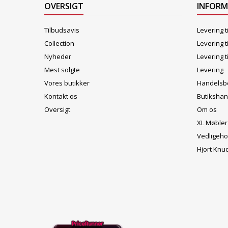
OVERSIGT
INFOR
Tilbudsavis
Levering t
Collection
Levering t
Nyheder
Levering t
Mest solgte
Levering
Vores butikker
Handelsbe
Kontakt os
Butikshan
Oversigt
Om os
XL Møbler
Vedligeho
Hjort Knu