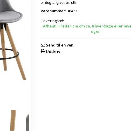
er dog angivet pr. stk.
Varenummer:
36423
Leveringstid:
Afhent i Fredericia om ca. 8 hverdage eller lev
uger
Send til en ven
Udskriv