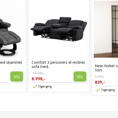
med skammel
Comfort 3 personers el-recliner
New Yorker s
sofa med...
Sort
14.998,-
Vis
Vis
1.399,-
8.998,-
839,-
Tilgængelig
Tilgængelig