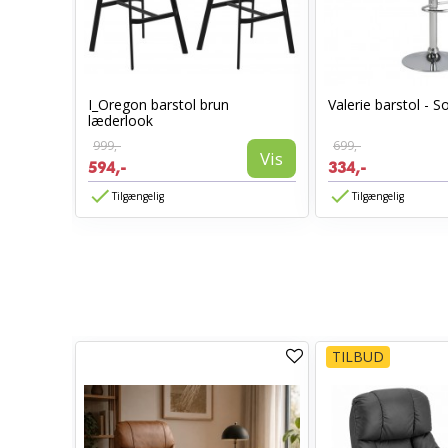
let
I_Oregon barstol brun
Valerie barstol - So
læderlook
999,-
699,-
Vis
Vis
594,-
334,-
Tilgængelig
Tilgængelig
TILBUD