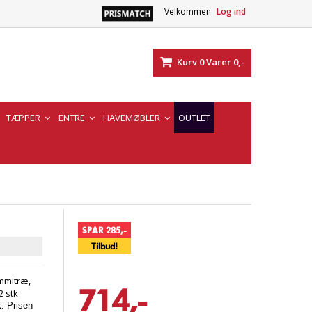
Velkommen
Log ind
Kurv
0
Varer
0,-
TÆPPER
ENTRE
HAVEMØBLER
OUTLET
SPAR 285,-
Tilbud!
ummitræ,
714,-
2 stk
. Prisen