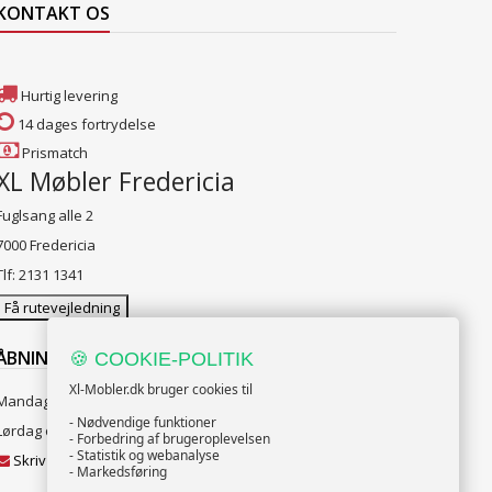
KONTAKT OS
Hurtig levering
14 dages fortrydelse
Prismatch
XL Møbler Fredericia
Fuglsang alle 2
7000 Fredericia
Tlf: 2131 1341
Få rutevejledning
ÅBNINGSTIDER:
🍪 COOKIE-POLITIK
Xl-Mobler.dk bruger cookies til
Mandag til Fredag 10:00 til 18:00
- Nødvendige funktioner
Lørdag og Søndag 10:00 til 16:00
- Forbedring af brugeroplevelsen
- Statistik og webanalyse
Skriv til vores kundeservice
- Markedsføring