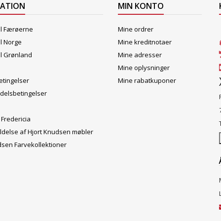
MATION
MIN KONTO
il Færøerne
Mine ordrer
il Norge
Mine kreditnotaer
il Grønland
Mine adresser
Mine oplysninger
tingelser
Mine rabatkuponer
delsbetingelser
 Fredericia
ldelse af Hjort Knudsen møbler
dsen Farvekollektioner