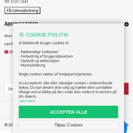
Tlf: 2131 1341
Få rutevejledning
ÅBNINGSTIDER:
🍪 COOKIE-POLITIK
Mandag til Fredag 10:00 til 18:00
Xl-Mobler.dk bruger cookies til
Lørdag og Søndag 10:00 til 16:00
Skriv til vores kundeservice
- Nødvendige funktioner
- Forbedring af brugeroplevelsen
- Statistik og webanalyse
- Markedsføring
Nogle cookies sættes af tredjepartstjenester.
NYHEDSBREV
Du accepterer alle eller udvalgte cookies i nedenstående
bokse. Du kan ændre dine valg og trække dine samtykker
TILMELD
tilbage ved at klikke på det runde ikon nederst til venstre på
din skærm.
Læs mere
ACCEPTER ALLE
© 2025 XL-Møbler ApS | CVR: 39586207 | FREDERICIA | info@xl-mobler.dk
Tilpas Cookies
Chat