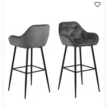
+
SPISESTUE
+
SOVEVÆRELSE
+
KONTORMØBLER
+
OPBEVARING
+
TÆPPER
+
LAMPER
+
ENTREMØBLER
+
HAVEMØBLER
OUTLET