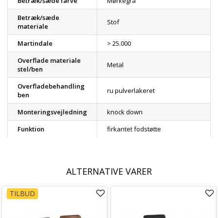
Betræk/sæde farve
Mørkegrå
Betræk/sæde
Stof
materiale
Martindale
> 25.000
Overflade materiale
Metal
stel/ben
Overfladebehandling
ru pulverlakeret
ben
Monteringsvejledning
knock down
Funktion
firkantet fodstøtte
ALTERNATIVE VARER
TILBUD