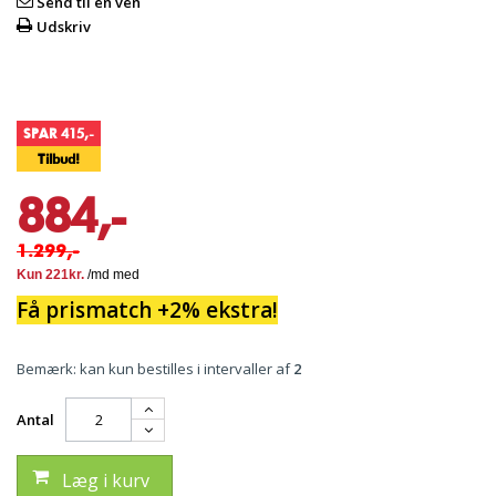
Send til en ven
Udskriv
SPAR 415,-
Tilbud!
884,-
1.299,-
Få prismatch +2% ekstra!
Bemærk: kan kun bestilles i intervaller af
2
Antal
Læg i kurv