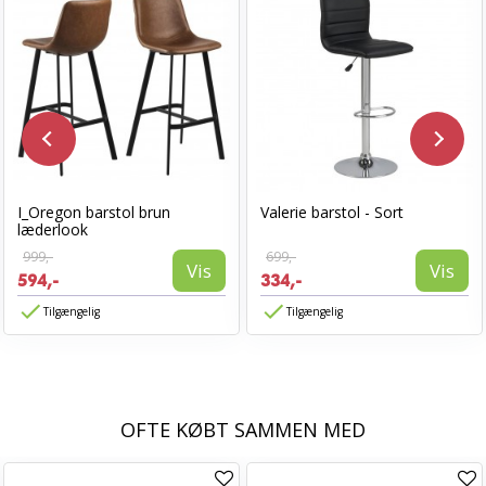
I_Oregon barstol brun
Valerie barstol - Sort
læderlook
999,-
699,-
Vis
Vis
594,-
334,-
Tilgængelig
Tilgængelig
OFTE KØBT SAMMEN MED