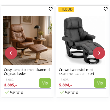
TILBUD
Cosy lænestol med skammel
Crown Lænestol med
Cognac læder
skammel Læder - sort
6.960,-
7.997,-
Vis
Vis
3.885,-
5.894,-
Tilgængelig
Tilgængelig