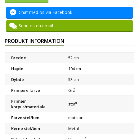
Chat med os via Facebook
Send os en email
PRODUKT INFORMATION
Bredde
52 cm
Højde
104 cm
Dybde
53 cm
Primære farve
Grå
Primær
stoff
korpus/materiale
Farve stel/ben
mat sort
Kerne stel/ben
Metal