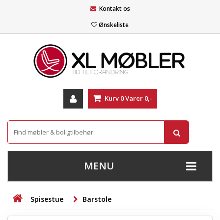
Kontakt os
Ønskeliste
Kurv
0
Varer
0,-
MENU
+
SOFAER
Spisestue
Barstole
+
STUE